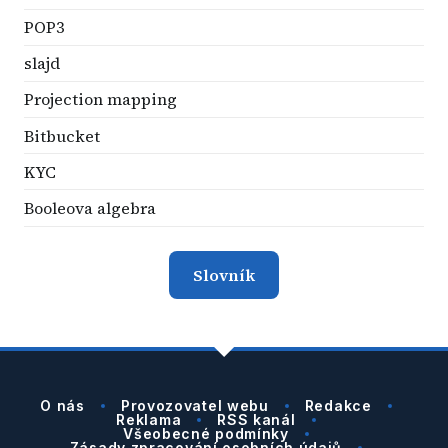
POP3
slajd
Projection mapping
Bitbucket
KYC
Booleova algebra
Slovník
O nás
Provozovatel webu
Redakce
Reklama
RSS kanál
Všeobecné podmínky
Zásady zpracování osobních údajů