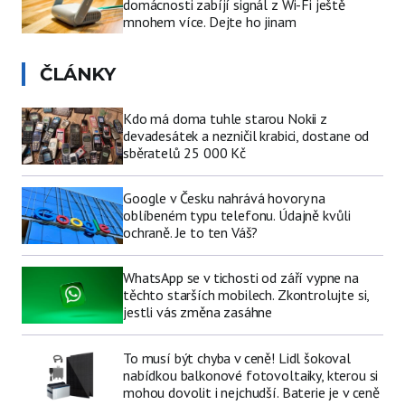
domácnosti zabíjí signál z Wi-Fi ještě
mnohem více. Dejte ho jinam
ČLÁNKY
Kdo má doma tuhle starou Nokii z
devadesátek a nezničil krabici, dostane od
sběratelů 25 000 Kč
Google v Česku nahrává hovory na
oblíbeném typu telefonu. Údajně kvůli
ochraně. Je to ten Váš?
WhatsApp se v tichosti od září vypne na
těchto starších mobilech. Zkontrolujte si,
jestli vás změna zasáhne
To musí být chyba v ceně! Lidl šokoval
nabídkou balkonové fotovoltaiky, kterou si
mohou dovolit i nejchudší. Baterie je v ceně