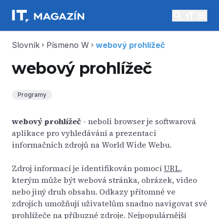
search
menu
Slovník
Písmeno W
webový prohlížeč
chevron_right
chevron_right
webový prohlížeč
Programy
webový prohlížeč
- neboli browser je softwarová
aplikace pro vyhledávání a prezentaci
informačních zdrojů na World Wide Webu.
Zdroj informací je identifikován pomocí
URL
,
kterým může být webová stránka, obrázek, video
nebo jiný druh obsahu. Odkazy přítomné ve
zdrojích umožňují uživatelům snadno navigovat své
prohlížeče na příbuzné zdroje. Nejpopulárnější