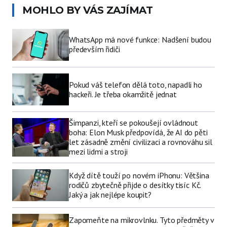
MOHLO BY VÁS ZAJÍMAT
WhatsApp má nové funkce: Nadšení budou
především řidiči
Pokud váš telefon dělá toto, napadli ho
hackeři. Je třeba okamžitě jednat
Šimpanzi, kteří se pokoušejí ovládnout
boha: Elon Musk předpovídá, že AI do pěti
let zásadně změní civilizaci a rovnováhu sil
mezi lidmi a stroji
Když dítě touží po novém iPhonu: Většina
rodičů zbytečně přijde o desítky tisíc Kč.
Jaký a jak nejlépe koupit?
Zapomeňte na mikrovlnku. Tyto předměty v