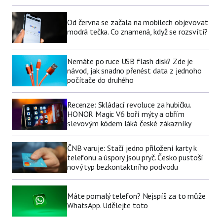
Od června se začala na mobilech objevovat
modrá tečka. Co znamená, když se rozsvítí?
Nemáte po ruce USB flash disk? Zde je
návod, jak snadno přenést data z jednoho
počítače do druhého
Recenze: Skládací revoluce za hubičku.
HONOR Magic V6 boří mýty a obřím
slevovým kódem láká české zákazníky
ČNB varuje: Stačí jedno přiložení karty k
telefonu a úspory jsou pryč. Česko pustoší
nový typ bezkontaktního podvodu
Máte pomalý telefon? Nejspíš za to může
WhatsApp. Udělejte toto