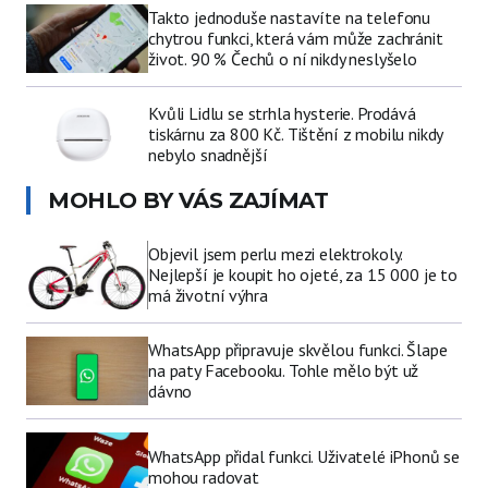
Takto jednoduše nastavíte na telefonu
chytrou funkci, která vám může zachránit
život. 90 % Čechů o ní nikdy neslyšelo
Kvůli Lidlu se strhla hysterie. Prodává
tiskárnu za 800 Kč. Tištění z mobilu nikdy
nebylo snadnější
MOHLO BY VÁS ZAJÍMAT
Objevil jsem perlu mezi elektrokoly.
Nejlepší je koupit ho ojeté, za 15 000 je to
má životní výhra
WhatsApp připravuje skvělou funkci. Šlape
na paty Facebooku. Tohle mělo být už
dávno
WhatsApp přidal funkci. Uživatelé iPhonů se
mohou radovat