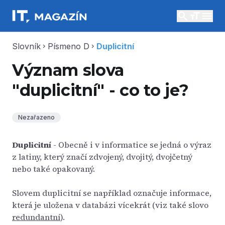
search
menu
Slovník
Písmeno D
Duplicitní
chevron_right
chevron_right
Význam slova
"duplicitní" - co to je?
Nezařazeno
Duplicitní
- Obecně i v informatice se jedná o výraz
z latiny, který značí zdvojený, dvojitý, dvojčetný
nebo také opakovaný.
Slovem duplicitní se například označuje informace,
která je uložena v databázi vícekrát (viz také slovo
redundantní
).