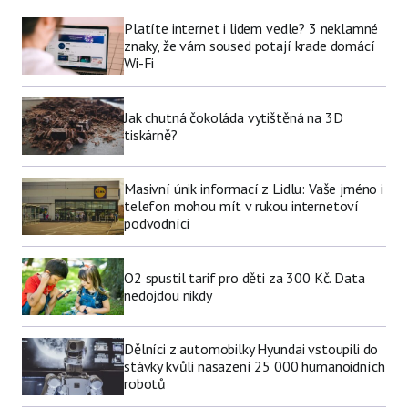
Platíte internet i lidem vedle? 3 neklamné
znaky, že vám soused potají krade domácí
Wi-Fi
Jak chutná čokoláda vytištěná na 3D
tiskárně?
Masivní únik informací z Lidlu: Vaše jméno i
telefon mohou mít v rukou internetoví
podvodníci
O2 spustil tarif pro děti za 300 Kč. Data
nedojdou nikdy
Dělníci z automobilky Hyundai vstoupili do
stávky kvůli nasazení 25 000 humanoidních
robotů