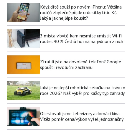
Když dítě touží po novém iPhonu: Většina
rodičů zbytečně přijde o desítky tisíc Kč.
Jaký a jak nejlépe koupit?
3 místa v bytě, kam nesmíte umístit Wi-fi
router. 90 % Čechů ho má na jednom z nich
Ztratili jste na dovolené telefon? Google
spouští revoluční záchranu
Jaká je nejlepší robotická sekačka na trávu v
roce 2026? Náš výběr pro každý typ zahrady
Otestovali jsme televizory a domácí kina.
Vítěz poměr cena/výkon vyšel jednoznačný