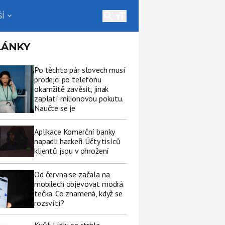
search
Í
expand_more
LÁNKY
Po těchto pár slovech musí
prodejci po telefonu
okamžitě zavěsit, jinak
zaplatí milionovou pokutu.
Naučte se je
Aplikace Komerční banky
napadli hackeři. Účty tisíců
klientů jsou v ohrožení
Od června se začala na
mobilech objevovat modrá
tečka. Co znamená, když se
rozsvítí?