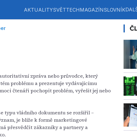
DALŠ
AKTUALITY
SVĚT
TECH
MAGAZÍN
SLOVNÍK
Č
per
e autoritativní zpráva nebo průvodce, který
žitém problému a prezentuje vydávajícímu
omoci čtenáři pochopit problém, vyřešit jej nebo
 se typu vládního dokumentu se rozšířil –
znam, je blíže k formě marketingové
ý má přesvědčit zákazníky a partnery a
ko.