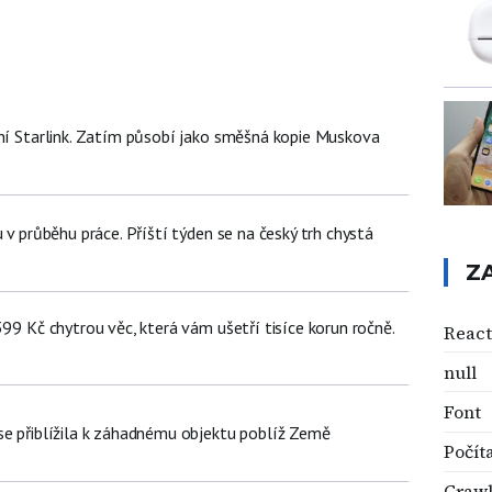
tní Starlink. Zatím působí jako směšná kopie Muskova
u v průběhu práce. Příští týden se na český trh chystá
Z
399 Kč chytrou věc, která vám ušetří tisíce korun ročně.
React
null
Font
se přiblížila k záhadnému objektu poblíž Země
Počít
Crawl