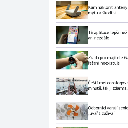
Kam naklonit antény W
mýtu a škodí si
Tři aplikace lepší ne
ani nezdálo
Zrada pro majitele G
řešení neexistuje
Čeští meteorologové 
minutě. Jak ji zdarma
Odborníci varují sen
„uvařit zaživa“