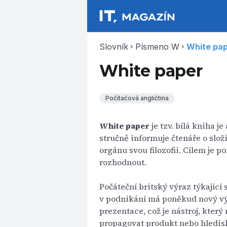
Slovník
Písmeno W
White pa
chevron_right
chevron_right
White paper
Počítačová angličtina
White paper
je tzv. bílá kniha j
stručně informuje čtenáře o slo
orgánu svou filozofii. Cílem je p
rozhodnout.
Počáteční britský výraz týkající
v podnikání má poněkud nový vý
prezentace, což je nástroj, kter
propagovat produkt nebo hledis