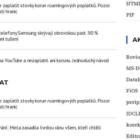
HTM
 zaplatit stovky korun roamingových poplatků. Pozor
ti hranic
PIF
 telefony Samsung skrývají obrovskou past. 90 %
ni tušení
A
Rovio
 na YouTube a nezaplatit ani korunu. Jednoduchý návod
MS-D
Datab
AT
FiOS
 zaplatit stovky korun roamingových poplatků. Pozor
perip
ti hranic
IDCL
korek
ání: Meta zasadila tvrdou ránu všem, kteří chtěli
Editr