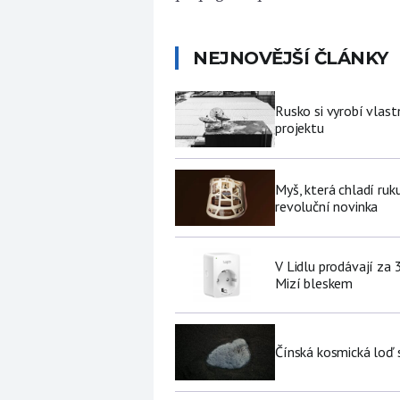
NEJNOVĚJŠÍ ČLÁNKY
Rusko si vyrobí vlas
projektu
Myš, která chladí ruk
revoluční novinka
V Lidlu prodávají za 
Mizí bleskem
Čínská kosmická loď 