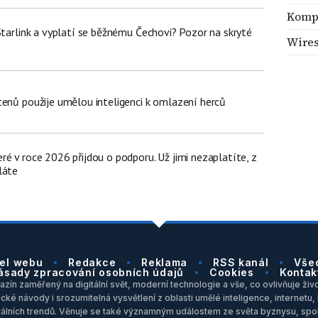
Komp
Starlink a vyplatí se běžnému Čechovi? Pozor na skryté
Wire
tenů použije umělou inteligenci k omlazení herců
é v roce 2026 přijdou o podporu. Už jimi nezaplatíte, z
láte
el webu
Redakce
Reklama
RSS kanál
Vše
ásady zpracování osobních údajů
Cookies
Kontak
zín zaměřený na digitální svět, moderní technologie a vše, co ovlivňuje život
ické návody i srozumitelná vysvětlení z oblasti umělé inteligence, internet
itálních trendů. Věnuje se také významným událostem ze světa byznysu, spol