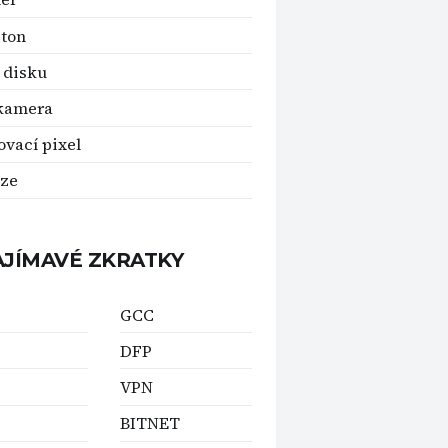
ton
 disku
kamera
ovací pixel
nze
AJÍMAVÉ ZKRATKY
GCC
DFP
VPN
BITNET