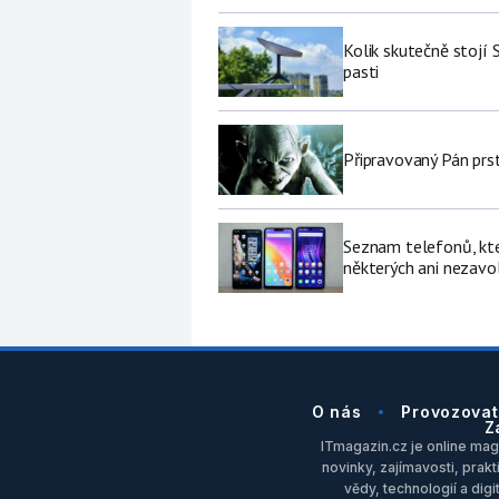
Kolik skutečně stojí 
pasti
Připravovaný Pán prs
Seznam telefonů, kter
některých ani nezavo
O nás
Provozovat
Z
ITmagazin.cz je online maga
novinky, zajímavosti, prakt
vědy, technologií a dig