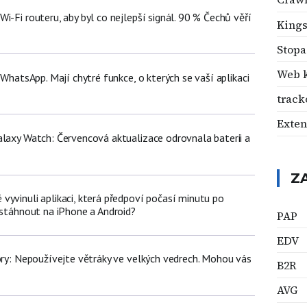
i-Fi routeru, aby byl co nejlepší signál. 90 % Čechů věří
Kings
Stopa
Web 
ž WhatsApp. Mají chytré funkce, o kterých se vaší aplikaci
track
Exte
alaxy Watch: Červencová aktualizace odrovnala baterii a
Z
vyvinuli aplikaci, která předpoví počasí minutu po
 stáhnout na iPhone a Android?
PAP
EDV
iory: Nepoužívejte větráky ve velkých vedrech. Mohou vás
B2R
AVG