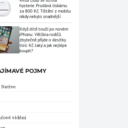
Kvůli Lidlu se strhla
hysterie. Prodává tiskárnu
za 800 Kč. Tištění z mobilu
nikdy nebylo snadnější
Když dítě touží po novém
iPhonu: Většina rodičů
zbytečně přijde o desítky
tisíc Kč. Jaký a jak nejlépe
koupit?
AJÍMAVÉ POJMY
 Native
ačové vidění
er