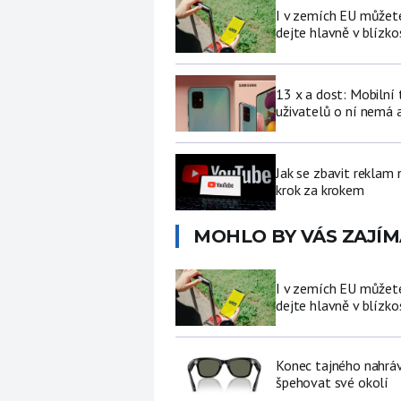
I v zemích EU můžete
dejte hlavně v blízkos
13 x a dost: Mobilní
uživatelů o ní nemá a
Jak se zbavit reklam
krok za krokem
MOHLO BY VÁS ZAJÍM
I v zemích EU můžete
dejte hlavně v blízkos
Konec tajného nahráv
špehovat své okolí