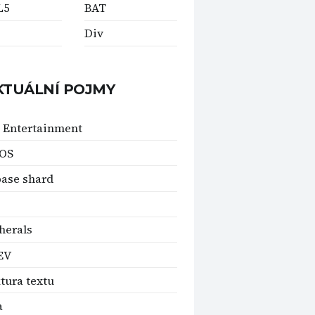
L5
BAT
Div
KTUÁLNÍ POJMY
 Entertainment
OS
ase shard
herals
EV
tura textu
a