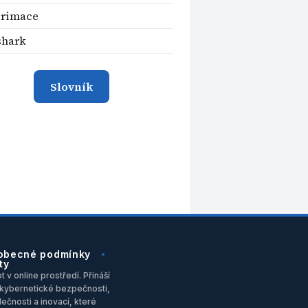
rimace
shark
Slovník
obecné podmínky
ty
 v online prostředí. Přináší
u, kybernetické bezpečnosti,
ečnosti a inovací, které