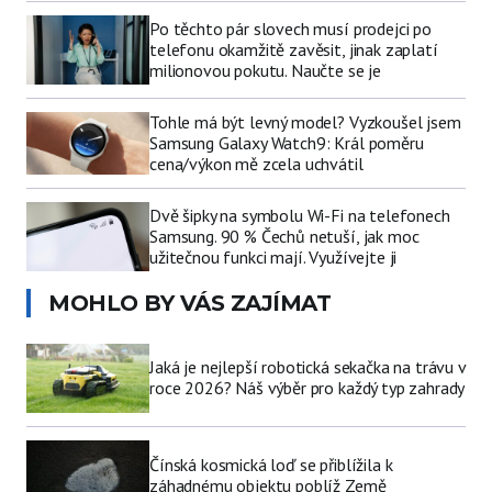
Po těchto pár slovech musí prodejci po
telefonu okamžitě zavěsit, jinak zaplatí
milionovou pokutu. Naučte se je
Tohle má být levný model? Vyzkoušel jsem
Samsung Galaxy Watch9: Král poměru
cena/výkon mě zcela uchvátil
Dvě šipky na symbolu Wi-Fi na telefonech
Samsung. 90 % Čechů netuší, jak moc
užitečnou funkci mají. Využívejte ji
MOHLO BY VÁS ZAJÍMAT
Jaká je nejlepší robotická sekačka na trávu v
roce 2026? Náš výběr pro každý typ zahrady
Čínská kosmická loď se přiblížila k
záhadnému objektu poblíž Země