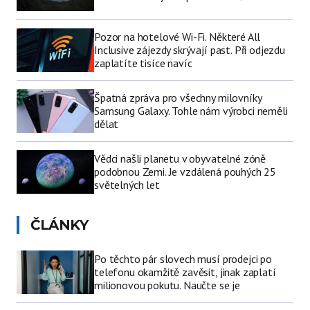
Pozor na hotelové Wi-Fi. Některé All
Inclusive zájezdy skrývají past. Při odjezdu
zaplatíte tisíce navíc
Špatná zpráva pro všechny milovníky
Samsung Galaxy. Tohle nám výrobci neměli
dělat
Vědci našli planetu v obyvatelné zóně
podobnou Zemi. Je vzdálená pouhých 25
světelných let
ČLÁNKY
Po těchto pár slovech musí prodejci po
telefonu okamžitě zavěsit, jinak zaplatí
milionovou pokutu. Naučte se je