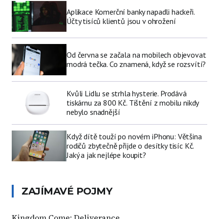
Aplikace Komerční banky napadli hackeři.
Účty tisíců klientů jsou v ohrožení
Od června se začala na mobilech objevovat
modrá tečka. Co znamená, když se rozsvítí?
Kvůli Lidlu se strhla hysterie. Prodává
tiskárnu za 800 Kč. Tištění z mobilu nikdy
nebylo snadnější
Když dítě touží po novém iPhonu: Většina
rodičů zbytečně přijde o desítky tisíc Kč.
Jaký a jak nejlépe koupit?
ZAJÍMAVÉ POJMY
Kingdom Come: Deliverance