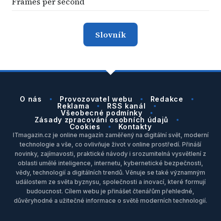
Frames per second
Slovník
O nás
Provozovatel webu
Redakce
Reklama
RSS kanál
Všeobecné podmínky
Zásady zpracování osobních údajů
Cookies
Kontakty
ITmagazin.cz je online magazín zaměřený na digitální svět, moderní
technologie a vše, co ovlivňuje život v online prostředí. Přináší
novinky, zajímavosti, praktické návody i srozumitelná vysvětlení z
oblasti umělé inteligence, internetu, kybernetické bezpečnosti,
vědy, technologií a digitálních trendů. Věnuje se také významným
událostem ze světa byznysu, společnosti a inovací, které formují
budoucnost. Cílem webu je přinášet čtenářům přehledné,
důvěryhodné a užitečné informace o světě moderních technologií.