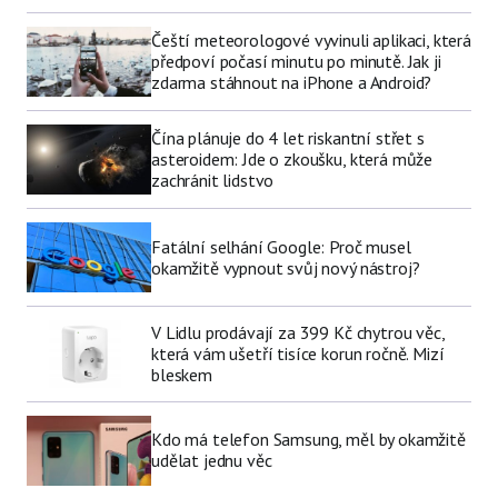
Čeští meteorologové vyvinuli aplikaci, která
předpoví počasí minutu po minutě. Jak ji
zdarma stáhnout na iPhone a Android?
Čína plánuje do 4 let riskantní střet s
asteroidem: Jde o zkoušku, která může
zachránit lidstvo
Fatální selhání Google: Proč musel
okamžitě vypnout svůj nový nástroj?
V Lidlu prodávají za 399 Kč chytrou věc,
která vám ušetří tisíce korun ročně. Mizí
bleskem
Kdo má telefon Samsung, měl by okamžitě
udělat jednu věc