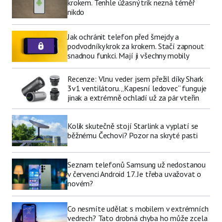
krokem. Tenhle úžasný trik nezná téměř
nikdo
Jak ochránit telefon před šmejdy a
podvodníky krok za krokem. Stačí zapnout
snadnou funkci. Mají ji všechny mobily
Recenze: Vlnu veder jsem přežil díky Shark
3v1 ventilátoru. „Kapesní ledovec“ funguje
jinak a extrémně ochladí už za pár vteřin
Kolik skutečně stojí Starlink a vyplatí se
běžnému Čechovi? Pozor na skryté pasti
Seznam telefonů Samsung už nedostanou
v červenci Android 17. Je třeba uvažovat o
novém?
Co nesmíte udělat s mobilem v extrémních
vedrech? Tato drobná chyba ho může zcela