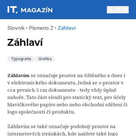
search
menu
Slovník
Písmeno Z
Záhlaví
chevron_right
chevron_right
Záhlaví
Typografie
Grafika
Záhlavím
se označuje prostor na tištěného a dnes i
v elektronického dokumentu. Jedná se o prostor v
cca prvních 5 cm dokumentu - tedy vždy úplně
nahoře. Tato část slouží pro statický text, pro účely
hlavičkového papíru nebo nebo obchodní sdělení či
logo společnosti či produktu.
Záhlavím se také označuje podobný prostor na
internetových stránkách, kde najdete také logo