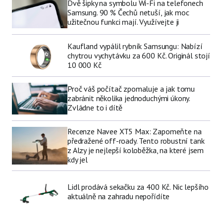
Dvě šipky na symbolu Wi-Fi na telefonech
Samsung. 90 % Čechů netuší, jak moc
užitečnou funkci mají. Využívejte ji
Kaufland vypálil rybník Samsungu: Nabízí
chytrou vychytávku za 600 Kč. Originál stojí
10 000 Kč
Proč váš počítač zpomaluje a jak tomu
zabránit několika jednoduchými úkony.
Zvládne to i dítě
Recenze Navee XT5 Max: Zapomeňte na
předražené off-roady. Tento robustní tank
z Alzy je nejlepší koloběžka, na které jsem
kdy jel
Lidl prodává sekačku za 400 Kč. Nic lepšího
aktuálně na zahradu nepořídíte