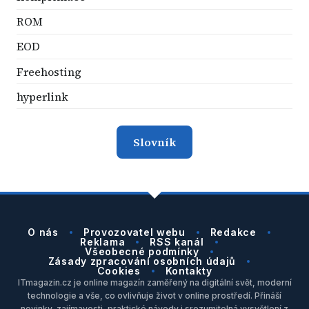
ROM
EOD
Freehosting
hyperlink
Slovník
O nás
Provozovatel webu
Redakce
Reklama
RSS kanál
Všeobecné podmínky
Zásady zpracování osobních údajů
Cookies
Kontakty
ITmagazin.cz je online magazín zaměřený na digitální svět, moderní
technologie a vše, co ovlivňuje život v online prostředí. Přináší
novinky, zajímavosti, praktické návody i srozumitelná vysvětlení z