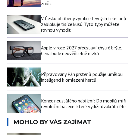
zničit
V Česku oblíbený výrobce levných telefonů
zablokuje tisíce kusů. Tyto typy můžete
rovnou vyhodit
Apple v roce 2027 představí chytré brýle.
Cena bude neuvěřitelně nízká
Připravovaný Pán prstenů použije umělou
inteligenci k omlazení herců
Konec neustálého nabíjení: Do mobilů míří
revoluční baterie, které vydrží dvakrát déle
MOHLO BY VÁS ZAJÍMAT