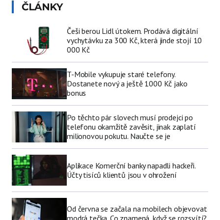
ČLÁNKY
Češi berou Lidl útokem. Prodává digitální
vychytávku za 300 Kč, která jinde stojí 10
000 Kč
T-Mobile vykupuje staré telefony.
Dostanete nový a ještě 1000 Kč jako
bonus
Po těchto pár slovech musí prodejci po
telefonu okamžitě zavěsit, jinak zaplatí
milionovou pokutu. Naučte se je
Aplikace Komerční banky napadli hackeři.
Účty tisíců klientů jsou v ohrožení
Od června se začala na mobilech objevovat
modrá tečka. Co znamená, když se rozsvítí?