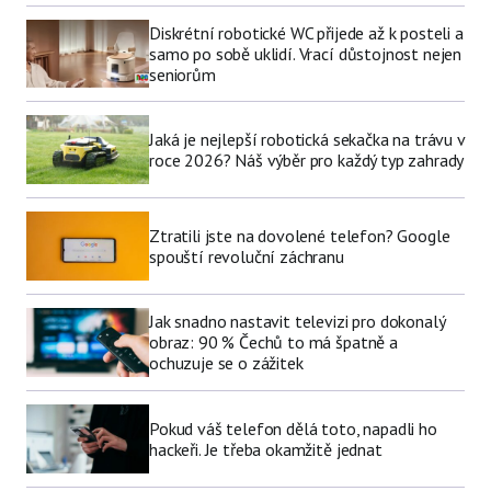
Diskrétní robotické WC přijede až k posteli a
samo po sobě uklidí. Vrací důstojnost nejen
seniorům
Jaká je nejlepší robotická sekačka na trávu v
roce 2026? Náš výběr pro každý typ zahrady
Ztratili jste na dovolené telefon? Google
spouští revoluční záchranu
Jak snadno nastavit televizi pro dokonalý
obraz: 90 % Čechů to má špatně a
ochuzuje se o zážitek
Pokud váš telefon dělá toto, napadli ho
hackeři. Je třeba okamžitě jednat