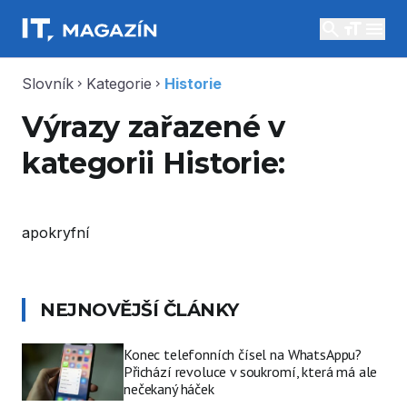
search
menu
Slovník
Kategorie
Historie
chevron_right
chevron_right
Výrazy zařazené v
kategorii Historie:
apokryfní
NEJNOVĚJŠÍ ČLÁNKY
Konec telefonních čísel na WhatsAppu?
Přichází revoluce v soukromí, která má ale
nečekaný háček