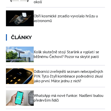
okolí
Obří kosmické zrcadlo vyvolalo hrůzu u
astronomů
ČLÁNKY
Kolik skutečně stojí Starlink a vyplatí se
běžnému Čechovi? Pozor na skryté pasti
Odborníci zveřejněli seznam nebezpečných
PIN. Tyto čtyři kombinace podvodníci zkusí
jako první. Máte jednu z nich?
WhatsApp má nové funkce: Nadšení budou
především řidiči