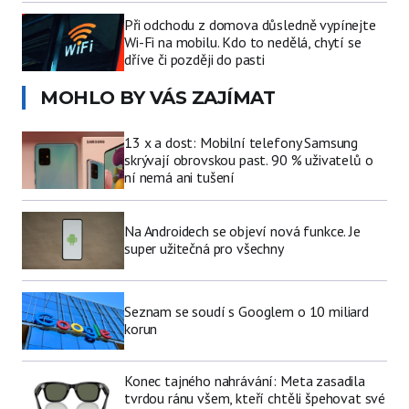
Při odchodu z domova důsledně vypínejte
Wi-Fi na mobilu. Kdo to nedělá, chytí se
dříve či později do pasti
MOHLO BY VÁS ZAJÍMAT
13 x a dost: Mobilní telefony Samsung
skrývají obrovskou past. 90 % uživatelů o
ní nemá ani tušení
Na Androidech se objeví nová funkce. Je
super užitečná pro všechny
Seznam se soudí s Googlem o 10 miliard
korun
Konec tajného nahrávání: Meta zasadila
tvrdou ránu všem, kteří chtěli špehovat své