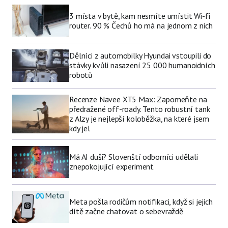
3 místa v bytě, kam nesmíte umístit Wi-fi
router. 90 % Čechů ho má na jednom z nich
Dělníci z automobilky Hyundai vstoupili do
stávky kvůli nasazení 25 000 humanoidních
robotů
Recenze Navee XT5 Max: Zapomeňte na
předražené off-roady. Tento robustní tank
z Alzy je nejlepší koloběžka, na které jsem
kdy jel
Má AI duši? Slovenští odborníci udělali
znepokojující experiment
Meta pošla rodičům notifikaci, když si jejich
dítě začne chatovat o sebevraždě