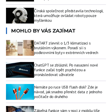
Čínská společnost představila technologii,
která umožňuje ovládat roboty pouze
myšlenkou
MOHLO BY VÁS ZAJÍMAT
DATART zlevnil o 1/3 klimatizaci s
brutálním výkonem. Poradí si i s
podkrovními byty v extrémních vedrech
ChatGPT se zbláznil. Po nasazení nové
funkce začal trpět psychózou a
pronásledovat uživatele
Nemáte po ruce USB flash disk? Zde je
návod, jak snadno přenést data z jednoho
počítače do druhého
Zákeřná funkce vám v noci z mobilu tiše