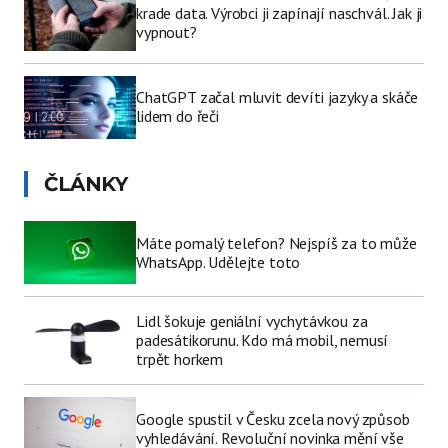
krade data. Výrobci ji zapínají naschvál. Jak ji
vypnout?
ChatGPT začal mluvit devíti jazyky a skáče
lidem do řeči
ČLÁNKY
Máte pomalý telefon? Nejspíš za to může
WhatsApp. Udělejte toto
Lidl šokuje geniální vychytávkou za
padesátikorunu. Kdo má mobil, nemusí
trpět horkem
Google spustil v Česku zcela nový způsob
vyhledávání. Revoluční novinka mění vše