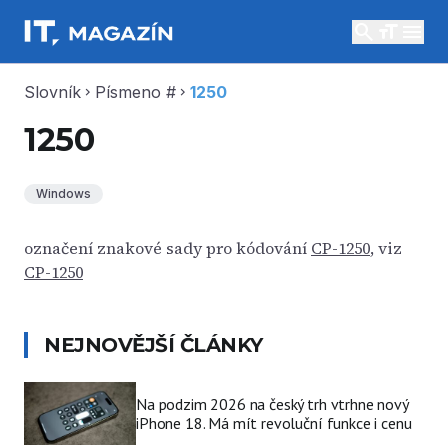
search
menu
Slovník
Písmeno #
1250
chevron_right
chevron_right
1250
Windows
označení znakové sady pro kódování
CP-1250
, viz
CP-1250
NEJNOVĚJŠÍ ČLÁNKY
Na podzim 2026 na český trh vtrhne nový
iPhone 18. Má mít revoluční funkce i cenu