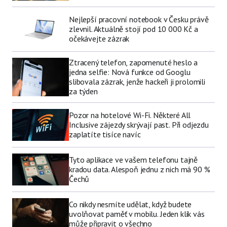
Nejlepší pracovní notebook v Česku právě
zlevnil. Aktuálně stojí pod 10 000 Kč a
očekávejte zázrak
Ztracený telefon, zapomenuté heslo a
jedna selfie: Nová funkce od Googlu
slibovala zázrak, jenže hackeři ji prolomili
za týden
Pozor na hotelové Wi-Fi. Některé All
Inclusive zájezdy skrývají past. Při odjezdu
zaplatíte tisíce navíc
Tyto aplikace ve vašem telefonu tajně
kradou data. Alespoň jednu z nich má 90 %
Čechů
Co nikdy nesmíte udělat, když budete
uvolňovat paměť v mobilu. Jeden klik vás
může připravit o všechno