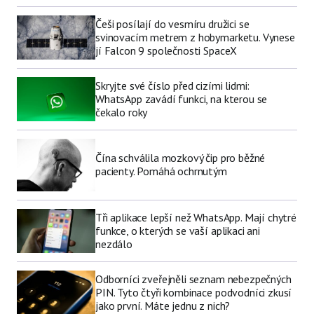
Češi posílají do vesmíru družici se
svinovacím metrem z hobymarketu. Vynese
jí Falcon 9 společnosti SpaceX
Skryjte své číslo před cizími lidmi:
WhatsApp zavádí funkci, na kterou se
čekalo roky
Čína schválila mozkový čip pro běžné
pacienty. Pomáhá ochrnutým
Tři aplikace lepší než WhatsApp. Mají chytré
funkce, o kterých se vaší aplikaci ani
nezdálo
Odborníci zveřejněli seznam nebezpečných
PIN. Tyto čtyři kombinace podvodníci zkusí
jako první. Máte jednu z nich?