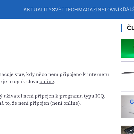
DALŠ
AKTUALITY
SVĚT
TECH
MAGAZÍN
SLOVNÍK
Č
načuje stav, kdy něco není připojeno k internetu
že je to opak slova
online
.
ký uživatel není připojen k programu typu
ICQ
.
á to, že není připojen (není online).