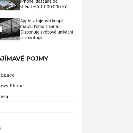
iPhone, dostane od
sběratelů 1 000 000 Kč
Apple v tajnosti koupil
malou firmu z Brna.
Disponuje světově unikátní
technologií
AJÍMAVÉ POJMY
ximace
ows Phone
resa
d