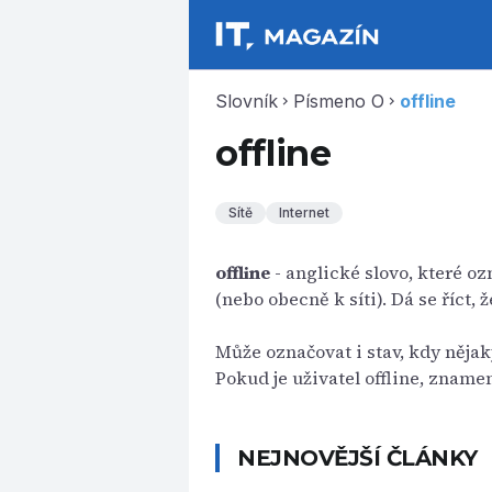
Slovník
Písmeno O
offline
chevron_right
chevron_right
offline
Sítě
Internet
offline
- anglické slovo, které oz
(nebo obecně k síti). Dá se říct, 
Může označovat i stav, kdy něja
Pokud je uživatel offline, znamen
NEJNOVĚJŠÍ ČLÁNKY