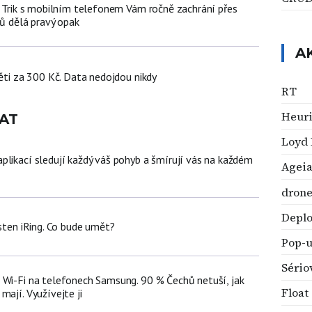
n: Trik s mobilním telefonem Vám ročně zachrání přes
čů dělá pravý opak
A
děti za 300 Kč. Data nedojdou nikdy
RT
Heuri
AT
Loyd 
plikací sledují každý váš pohyb a šmírují vás na každém
Agei
drone
Depl
rsten iRing. Co bude umět?
Pop-u
Sério
 Wi-Fi na telefonech Samsung. 90 % Čechů netuší, jak
Float
mají. Využívejte ji