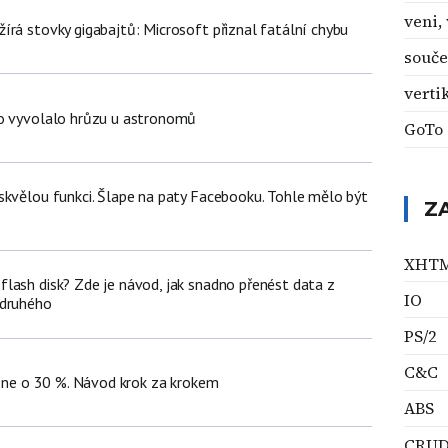
veni, 
írá stovky gigabajtů: Microsoft přiznal fatální chybu
souče
verti
lo vyvolalo hrůzu u astronomů
GoTo
skvělou funkci. Šlape na paty Facebooku. Tohle mělo být
Z
XHT
lash disk? Zde je návod, jak snadno přenést data z
IO
 druhého
PS/2
C&C
hone o 30 %. Návod krok za krokem
ABS
CRU