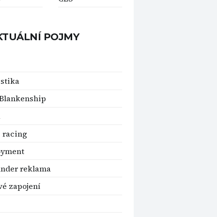
KTUÁLNÍ POJMY
stika
Blankenship
a
 racing
oyment
nder reklama
vé zapojení