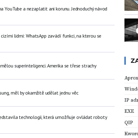
 na YouTube a nezaplatit ani korunu. Jednoduchý návod
d cizími lidmi: WhatsApp zavádí funkci, na kterou se
Z
mělou superinteligenci. Amerika se třese strachy
Apro
Wind
ung, měl by okamžitě udělat jednu věc
IP ad
EXE
edstavila technologii, která umožňuje ovládat roboty
QIP
Kwor