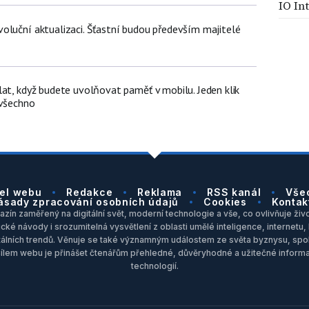
IO In
oluční aktualizaci. Šťastní budou především majitelé
lat, když budete uvolňovat paměť v mobilu. Jeden klik
 všechno
el webu
Redakce
Reklama
RSS kanál
Vše
ásady zpracování osobních údajů
Cookies
Kontak
zín zaměřený na digitální svět, moderní technologie a vše, co ovlivňuje život
ické návody i srozumitelná vysvětlení z oblasti umělé inteligence, internet
itálních trendů. Věnuje se také významným událostem ze světa byznysu, spol
Cílem webu je přinášet čtenářům přehledné, důvěryhodné a užitečné inform
technologií.