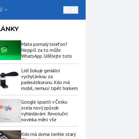
search
Í
expand_more
LÁNKY
Máte pomalý telefon?
Nejspíš za to může
WhatsApp. Udělejte toto
Lidl šokuje geniální
vychytávkou za
padesátikorunu. Kdo má
mobil, nemusí trpět horkem
Google spustil v Česku
zcela nový způsob
vyhledávání. Revoluční
novinka mění vše
Kdo má doma tenhle starý