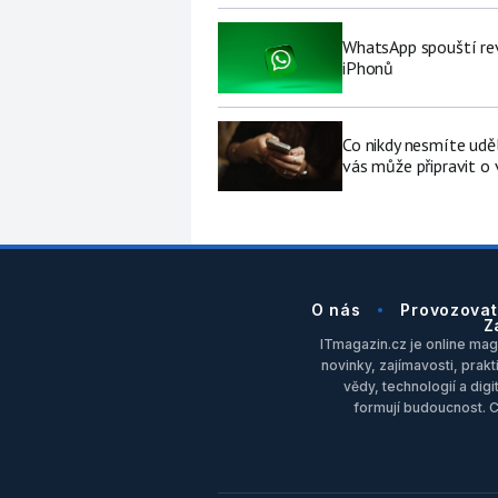
WhatsApp spouští rev
iPhonů
Co nikdy nesmíte udě
vás může připravit o
O nás
Provozovat
Z
ITmagazin.cz je online maga
novinky, zajímavosti, prakt
vědy, technologií a dig
formují budoucnost. 