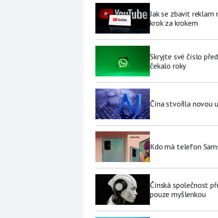
Jak se zbavit reklam
krok za krokem
Skryjte své číslo pře
čekalo roky
Čína stvořila novou u
Kdo má telefon Sams
Čínská společnost př
pouze myšlenkou