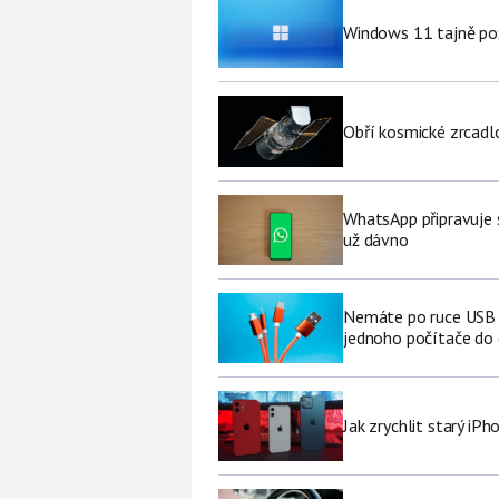
Windows 11 tajně pož
Obří kosmické zrcad
WhatsApp připravuje 
už dávno
Nemáte po ruce USB f
jednoho počítače do
Jak zrychlit starý iP