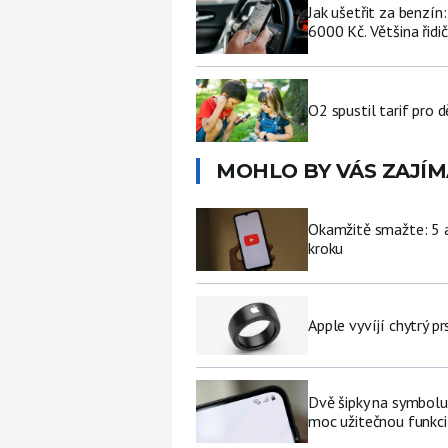
Jak ušetřit za benzí
6000 Kč. Většina řidi
O2 spustil tarif pro 
MOHLO BY VÁS ZAJÍM
Okamžitě smažte: 5 a
kroku
Apple vyvíjí chytrý p
Dvě šipky na symbolu
moc užitečnou funkci 