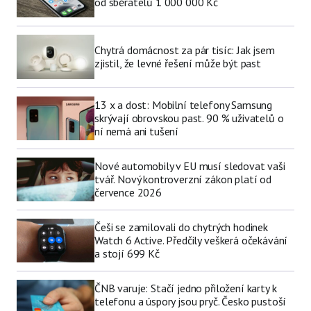
od sběratelů 1 000 000 Kč
Chytrá domácnost za pár tisíc: Jak jsem
zjistil, že levné řešení může být past
13 x a dost: Mobilní telefony Samsung
skrývají obrovskou past. 90 % uživatelů o
ní nemá ani tušení
Nové automobily v EU musí sledovat vaši
tvář. Nový kontroverzní zákon platí od
července 2026
Češi se zamilovali do chytrých hodinek
Watch 6 Active. Předčily veškerá očekávání
a stojí 699 Kč
ČNB varuje: Stačí jedno přiložení karty k
telefonu a úspory jsou pryč. Česko pustoší