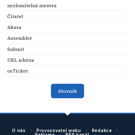
nezlomitelná mezera
Čitatel
Akasa
Assembler
Submit
URL adresa
osTicket
Slovník
O nás
Provozovatel webu
Redakce
Reklama
RSS kanál