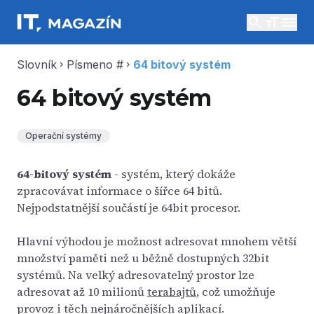
search
menu
Slovník
Písmeno #
64 bitový systém
chevron_right
chevron_right
64 bitový systém
Operační systémy
64-bitový systém
- systém, který dokáže
zpracovávat informace o šířce 64 bitů.
Nejpodstatnější součástí je 64bit procesor.
Hlavní výhodou je možnost adresovat mnohem větší
množství paměti než u běžně dostupných 32bit
systémů. Na velký adresovatelný prostor lze
adresovat až 10 milionů
terabajtů
, což umožňuje
provoz i těch nejnáročnějších aplikací.