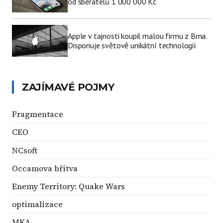
od sběratelů 1 000 000 Kč
Apple v tajnosti koupil malou firmu z Brna.
Disponuje světově unikátní technologií
ZAJÍMAVÉ POJMY
Fragmentace
CEO
NCsoft
Occamova břitva
Enemy Territory: Quake Wars
optimalizace
MKA