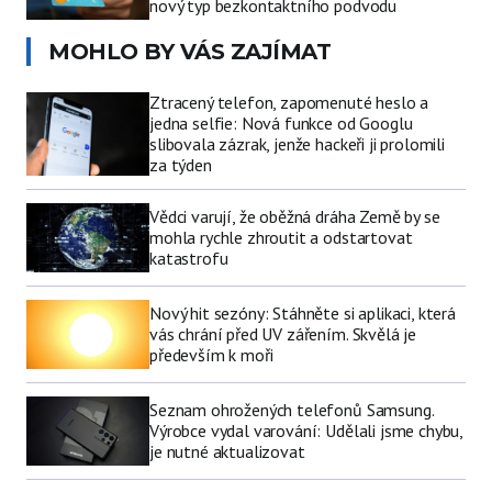
nový typ bezkontaktního podvodu
MOHLO BY VÁS ZAJÍMAT
Ztracený telefon, zapomenuté heslo a
jedna selfie: Nová funkce od Googlu
slibovala zázrak, jenže hackeři ji prolomili
za týden
Vědci varují, že oběžná dráha Země by se
mohla rychle zhroutit a odstartovat
katastrofu
Nový hit sezóny: Stáhněte si aplikaci, která
vás chrání před UV zářením. Skvělá je
především k moři
Seznam ohrožených telefonů Samsung.
Výrobce vydal varování: Udělali jsme chybu,
je nutné aktualizovat