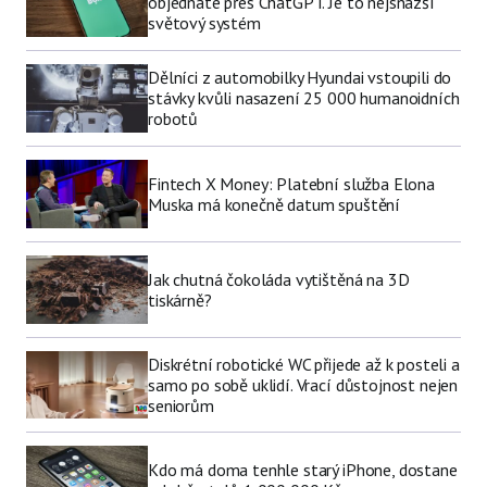
objednáte přes ChatGPT. Je to nejsnazší
světový systém
Dělníci z automobilky Hyundai vstoupili do
stávky kvůli nasazení 25 000 humanoidních
robotů
Fintech X Money: Platební služba Elona
Muska má konečně datum spuštění
Jak chutná čokoláda vytištěná na 3D
tiskárně?
Diskrétní robotické WC přijede až k posteli a
samo po sobě uklidí. Vrací důstojnost nejen
seniorům
Kdo má doma tenhle starý iPhone, dostane