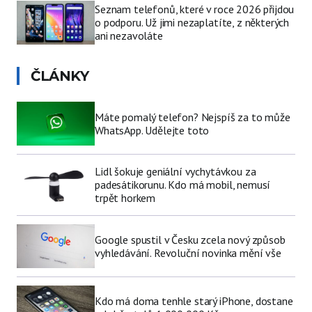
Seznam telefonů, které v roce 2026 přijdou
o podporu. Už jimi nezaplatíte, z některých
ani nezavoláte
ČLÁNKY
Máte pomalý telefon? Nejspíš za to může
WhatsApp. Udělejte toto
Lidl šokuje geniální vychytávkou za
padesátikorunu. Kdo má mobil, nemusí
trpět horkem
Google spustil v Česku zcela nový způsob
vyhledávání. Revoluční novinka mění vše
Kdo má doma tenhle starý iPhone, dostane