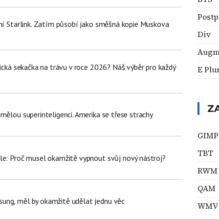
Postp
tní Starlink. Zatím působí jako směšná kopie Muskova
Div
Augme
tická sekačka na trávu v roce 2026? Náš výběr pro každý
E Plu
Z
mělou superinteligenci. Amerika se třese strachy
GIMP
TBT
le: Proč musel okamžitě vypnout svůj nový nástroj?
RWM
QAM
ung, měl by okamžitě udělat jednu věc
WMV