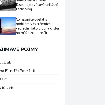
malou firmu z Brna.
Disponuje světově unikátní
technologií
Co nesmíte udělat s
mobilem v extrémních
vedrech? Tato drobná chyba
ho může zcela zničit
AJÍMAVÉ POJMY
ct Hub
es: Flirt Up Your Life
tart
vidi, vici