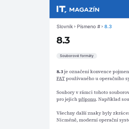
Slovník
Písmeno #
8.3
chevron_right
chevron_right
8.3
Souborové formáty
8.3
je označení konvence pojmen
FAT
používaného u operačního 
Soubory v rámci tohoto souborov
pro jejich
příponu
. Například sou
Všechny další znaky byly zkráce
Nicméně, moderní operační sys