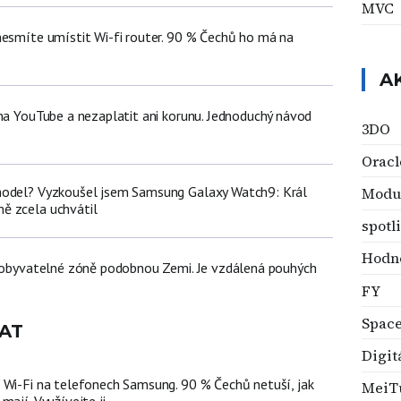
MVC
nesmíte umístit Wi-fi router. 90 % Čechů ho má na
A
 na YouTube a nezaplatit ani korunu. Jednoduchý návod
3DO
Oracl
model? Vyzkoušel jsem Samsung Galaxy Watch9: Král
Modu
ě zcela uchvátil
spotl
Hodno
v obyvatelné zóně podobnou Zemi. Je vzdálená pouhých
FY
Space
AT
Digit
 Wi-Fi na telefonech Samsung. 90 % Čechů netuší, jak
MeiT
mají. Využívejte ji