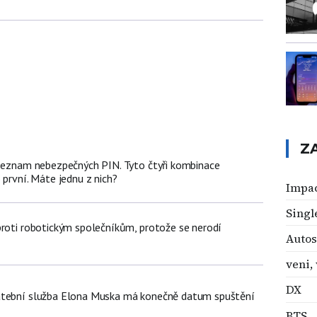
Z
 seznam nebezpečných PIN. Tyto čtyři kombinace
 první. Máte jednu z nich?
Impa
Singl
proti robotickým společníkům, protože se nerodí
Autos
veni, 
DX
atební služba Elona Muska má konečně datum spuštění
BTS