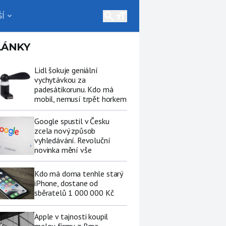
search
Í
expand_more
LÁNKY
Lidl šokuje geniální
vychytávkou za
padesátikorunu. Kdo má
mobil, nemusí trpět horkem
Google spustil v Česku
zcela nový způsob
vyhledávání. Revoluční
novinka mění vše
Kdo má doma tenhle starý
iPhone, dostane od
sběratelů 1 000 000 Kč
Apple v tajnosti koupil