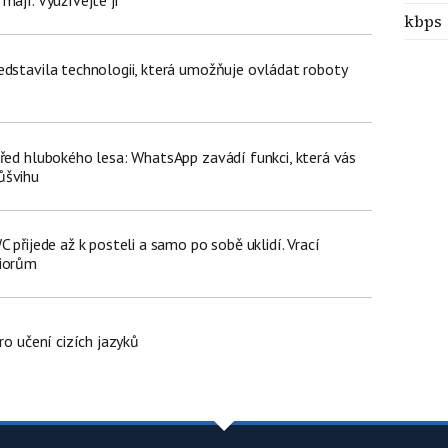
kbps
edstavila technologii, která umožňuje ovládat roboty
třed hlubokého lesa: WhatsApp zavádí funkci, která vás
ůšvihu
C přijede až k posteli a samo po sobě uklidí. Vrací
niorům
ro učení cizích jazyků