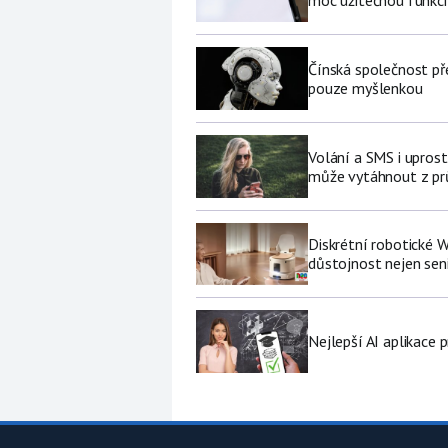
Čínská společnost př
pouze myšlenkou
Volání a SMS i upros
může vytáhnout z pr
Diskrétní robotické W
důstojnost nejen se
Nejlepší AI aplikace p