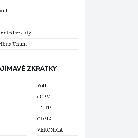
aid
nted reality
ribus Unum
AJÍMAVÉ ZKRATKY
VoIP
eCPM
HTTP
CDMA
VERONICA