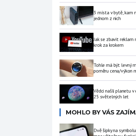
3 místa v bytě, kam 
jednom z nich
Jak se zbavit reklam
krok za krokem
Tohle má být levný 
poměru cena/výkon m
Vědci našli planetu 
25 světelných let
MOHLO BY VÁS ZAJÍM
Dvě šipky na symbolu
moc užitečnou funkci 