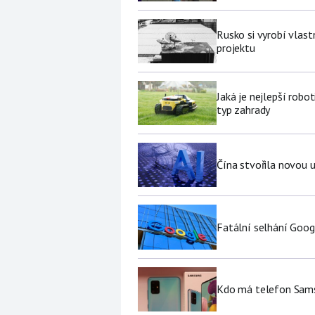
Rusko si vyrobí vlas
projektu
Jaká je nejlepší robo
typ zahrady
Čína stvořila novou u
Fatální selhání Goog
Kdo má telefon Sams