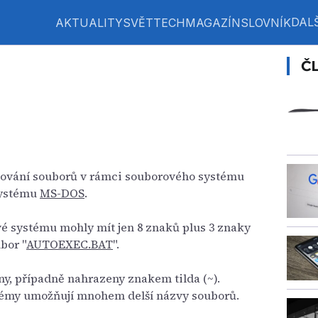
DALŠ
AKTUALITY
SVĚT
TECH
MAGAZÍN
SLOVNÍK
Č
ování souborů v rámci souborového systému
systému
MS-DOS
.
é systému mohly mít jen 8 znaků plus 3 znaky
bor "
AUTOEXEC.BAT
".
ny, případně nahrazeny znakem tilda (~).
témy umožňují mnohem delší názvy souborů.