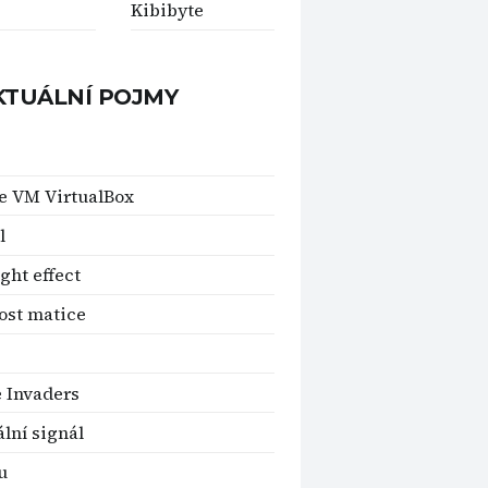
Kibibyte
KTUÁLNÍ POJMY
e VM VirtualBox
l
ight effect
st matice
 Invaders
ální signál
u