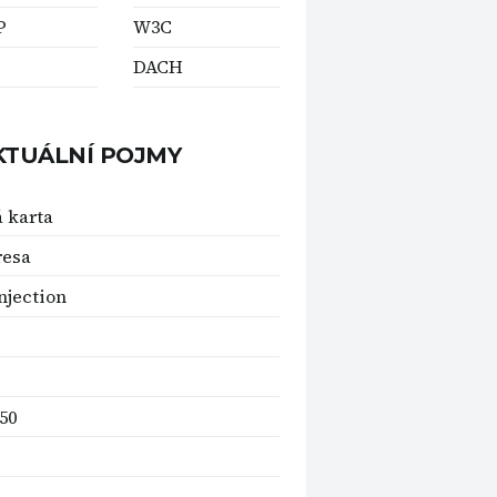
P
W3C
DACH
KTUÁLNÍ POJMY
á karta
resa
njection
50