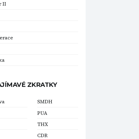
 II
ferace
ka
AJÍMAVÉ ZKRATKY
va
SMDH
PUA
THX
CDR