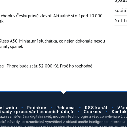
sociál
tebook v Česku právě zlevnil. Aktuálně stojí pod 10 000
Netfl
ak
leep A30. Miniaturní sluchátka, co nejen dokonale nesou
konalý spánek
ací iPhone bude stát 52 000 Kč. Proč ho rozhodně
el webu
Redakce
Reklama
RSS kanál
Vše
ásady zpracování osobních údajů
Cookies
Kontak
zín zaměřený na digitální svět, moderní technologie a vše, co ovlivňuje život
ické návody i srozumitelná vysvětlení z oblasti umělé inteligence, internet