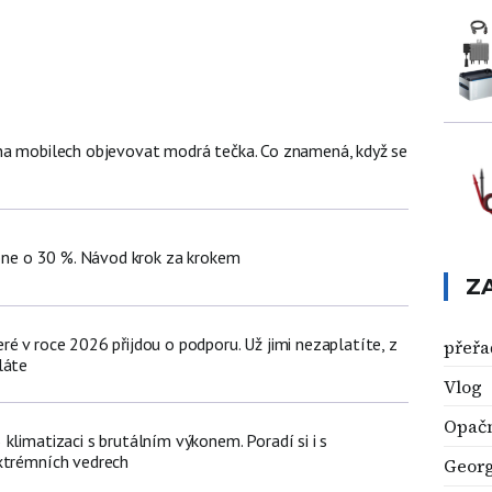
na mobilech objevovat modrá tečka. Co znamená, když se
hone o 30 %. Návod krok za krokem
Z
é v roce 2026 přijdou o podporu. Už jimi nezaplatíte, z
přeřa
láte
Vlog
Opačn
klimatizaci s brutálním výkonem. Poradí si i s
xtrémních vedrech
Georg