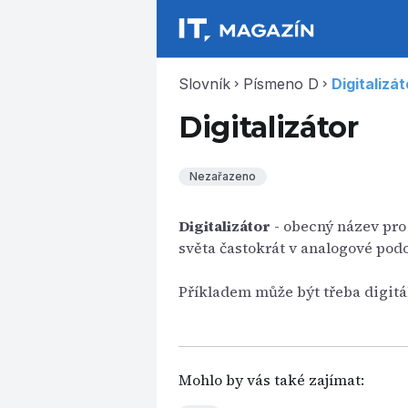
Slovník
Písmeno D
Digitalizát
chevron_right
chevron_right
Digitalizátor
Nezařazeno
Digitalizátor
- obecný název pro 
světa častokrát v analogové podo
Příkladem může být třeba digitá
Mohlo by vás také zajímat: