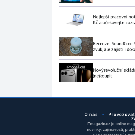
Nejlepší pracovní no
Kč a očekávejte zázr
Recenze: SoundCore S
zvuk, ale zajistí i do
Nový revoluční sklád
(ne)koupit
O nás
Provozovat
Z
ITmagazin.cz je online maga
novinky, zajímavosti, prakt