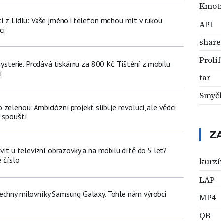
Kmotr
cí z Lidlu: Vaše jméno i telefon mohou mít v rukou
API
ci
share
Proli
 hysterie. Prodává tiskárnu za 800 Kč. Tištění z mobilu
í
tar
Smyč
zelenou: Ambiciózní projekt slibuje revoluci, ale vědci
u spouští
Z
ávit u televizní obrazovky a na mobilu dítě do 5 let?
é číslo
kurzí
LAP
echny milovníky Samsung Galaxy. Tohle nám výrobci
MP4
QB