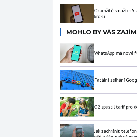
Okamžitě smažte: 5 a
kroku
MOHLO BY VÁS ZAJÍM
WhatsApp má nové fu
Fatální selhání Goog
O2 spustil tarif pro 
Jak zachránit telefo
rýží a fén, pak už ne