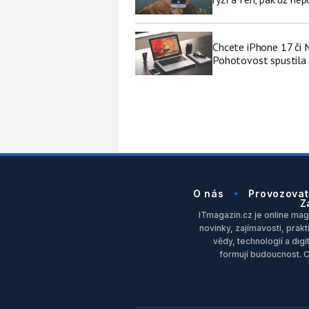
Chcete iPhone 17 či
Pohotovost spustila 
O nás
Provozovat
Z
ITmagazin.cz je online maga
novinky, zajímavosti, prakt
vědy, technologií a dig
formují budoucnost. 