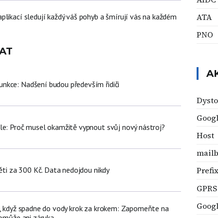
ATA
plikací sledují každý váš pohyb a šmírují vás na každém
PNO
AT
A
nkce: Nadšení budou především řidiči
Dysto
Googl
le: Proč musel okamžitě vypnout svůj nový nástroj?
Host
mail
děti za 300 Kč. Data nedojdou nikdy
Prefi
GPRS
Goog
n, když spadne do vody krok za krokem: Zapomeňte na
pomůže ani záruka