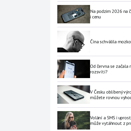
Na podzim 2026 na če
i cenu
Čína schválila mozko
Od června se začala 
rozsvítí?
V Česku oblíbený výro
můžete rovnou vyhod
Volání a SMS i upros
může vytáhnout z pr