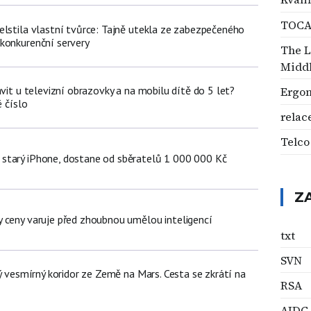
TOCA 
elstila vlastní tvůrce: Tajně utekla ze zabezpečeného
konkurenční servery
The L
Middl
ávit u televizní obrazovky a na mobilu dítě do 5 let?
Ergo
é číslo
relac
Telco
starý iPhone, dostane od sběratelů 1 000 000 Kč
Z
 ceny varuje před zhoubnou umělou inteligencí
txt
SVN
ný vesmírný koridor ze Země na Mars. Cesta se zkrátí na
RSA
AIDC