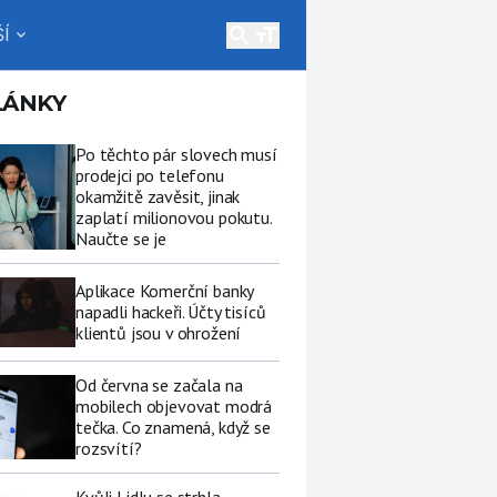
search
Í
expand_more
LÁNKY
Po těchto pár slovech musí
prodejci po telefonu
okamžitě zavěsit, jinak
zaplatí milionovou pokutu.
Naučte se je
Aplikace Komerční banky
napadli hackeři. Účty tisíců
klientů jsou v ohrožení
Od června se začala na
mobilech objevovat modrá
tečka. Co znamená, když se
rozsvítí?