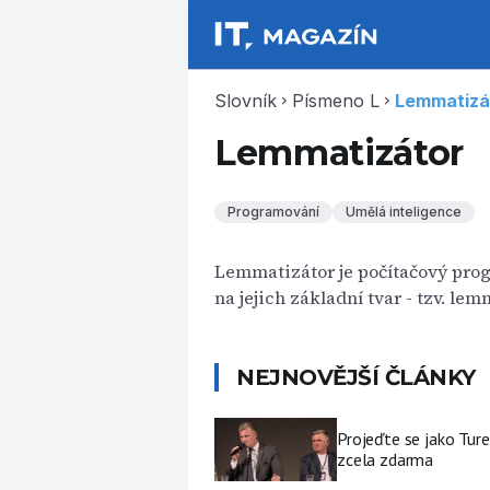
Slovník
Písmeno L
Lemmatizá
chevron_right
chevron_right
Lemmatizátor
Programování
Umělá inteligence
Lemmatizátor je počítačový pro
na jejich základní tvar - tzv. lem
NEJNOVĚJŠÍ ČLÁNKY
Projeďte se jako Ture
zcela zdarma