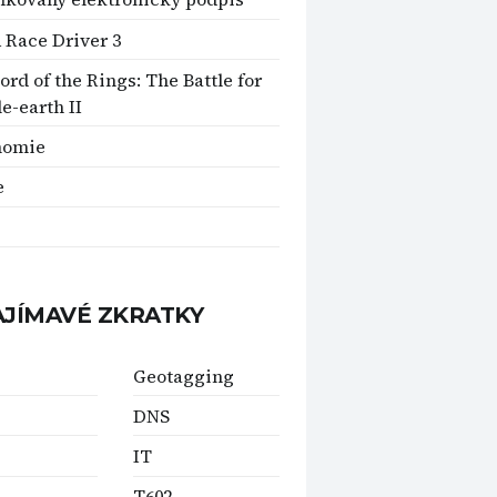
Race Driver 3
ord of the Rings: The Battle for
e-earth II
nomie
e
AJÍMAVÉ ZKRATKY
Geotagging
DNS
IT
T602