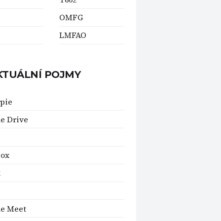
OMFG
LMFAO
KTUÁLNÍ POJMY
pie
e Drive
box
x
le Meet