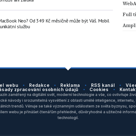
WebA
Full 
 MacBook Neo? Od 349 Kč měsíčně může být Váš. Mobil
Ampl
unikátní službu
el webu
Redakce
Reklama
RSS kanál
Vše
ásady zpracování osobních údajů
Cookies
Kontak
zín zaměřený na digitální svět, moderní technologie a vše, co ovlivňuje život
ické návody i srozumitelná vysvětlení z oblasti umělé inteligence, internet
itálních trendů. Věnuje se také významným událostem ze světa byznysu, spol
Cílem webu je přinášet čtenářům přehledné, důvěryhodné a užitečné inform
technologií.