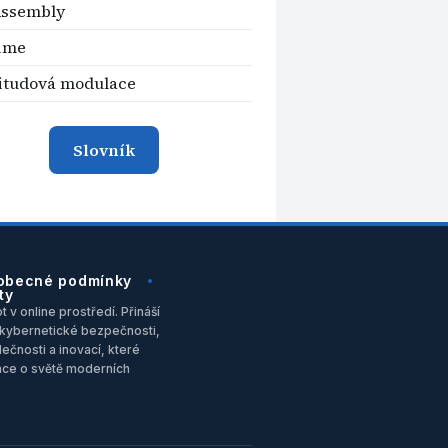
ssembly
time
itudová modulace
Slovník
obecné podmínky
ty
 v online prostředí. Přináší
u, kybernetické bezpečnosti,
ečnosti a inovací, které
ace o světě moderních