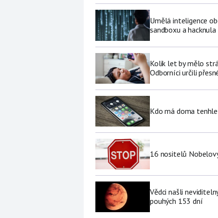
Umělá inteligence ob
sandboxu a hacknula 
Kolik let by mělo str
Odborníci určili přesn
Kdo má doma tenhle 
16 nositelů Nobelovy
Vědci našli neviditel
pouhých 153 dní