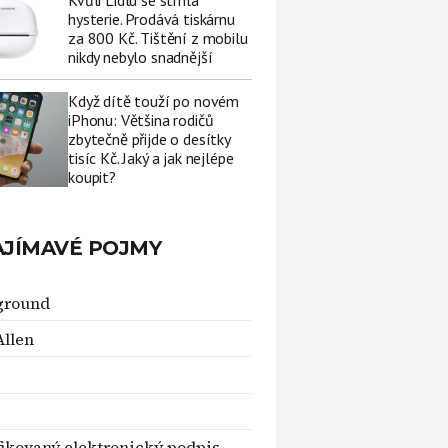
Kvůli Lidlu se strhla
hysterie. Prodává tiskárnu
za 800 Kč. Tištění z mobilu
nikdy nebylo snadnější
Když dítě touží po novém
iPhonu: Většina rodičů
zbytečně přijde o desítky
tisíc Kč. Jaký a jak nejlépe
koupit?
AJÍMAVÉ POJMY
ground
Allen
fikovaný elektronický podpis