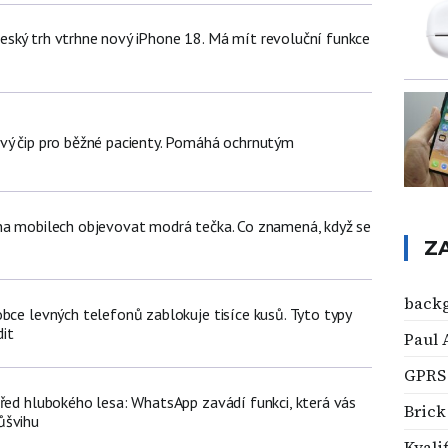
ský trh vtrhne nový iPhone 18. Má mít revoluční funkce
vý čip pro běžné pacienty. Pomáhá ochrnutým
na mobilech objevovat modrá tečka. Co znamená, když se
Z
back
bce levných telefonů zablokuje tisíce kusů. Tyto typy
it
Paul 
GPRS
třed hlubokého lesa: WhatsApp zavádí funkci, která vás
Brick
ůšvihu
Kvali