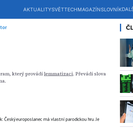
DALŠ
AKTUALITY
SVĚT
TECH
MAGAZÍN
SLOVNÍK
Č
tor
gram, který provádí
lemmatizaci
. Převádí slova
ma.
k: Český europoslanec má vlastní parodickou hru. Je