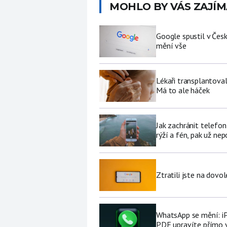
MOHLO BY VÁS ZAJÍM
Google spustil v Čes
mění vše
Lékaři transplantoval
Má to ale háček
Jak zachránit telefo
rýží a fén, pak už ne
Ztratili jste na dov
WhatsApp se mění: i
PDF upravíte přímo 