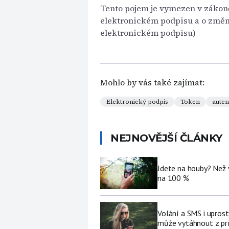
Tento pojem je vymezen v zákoně č
elektronickém podpisu a o změn
elektronickém podpisu)
Mohlo by vás také zajímat:
Elektronický podpis
Token
auten
NEJNOVĚJŠÍ ČLÁNKY
Jdete na houby? Než 
na 100 %
Volání a SMS i upros
může vytáhnout z pr