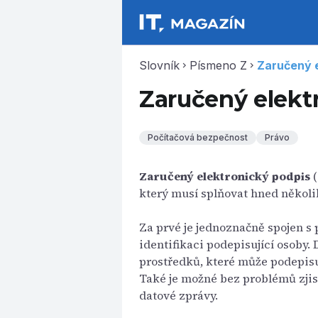
Slovník
Písmeno Z
Zaručený e
chevron_right
chevron_right
Zaručený elekt
Počítačová bezpečnost
Právo
Zaručený elektronický podpis
(
který musí splňovat hned někol
Za prvé je jednoznačně spojen s
identifikaci podepisující osoby.
prostředků, které může podepisu
Také je možné bez problémů zjis
datové zprávy.