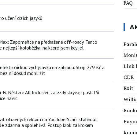
FAQ
ro učení cizích jazyků
A
ax: Zapomeňte na předražené off-roady. Tento
Paral
e nejlepší koloběžka, na které jsem kdy jel
Monit
Link 
 elektronickou vychytávku na zahradu. Stojí 279 Kč a
 bez ní dosud mohli žít
CDE
Exit
i. Některé All Inclusive zájezdy skrývají past. Při
íce navíc
Will
Konku
avit otravných reklam na YouTube. Stačí stáhnout
Raym
 Je zdarma a spolehlivá. Postup krok za krokem
kumul