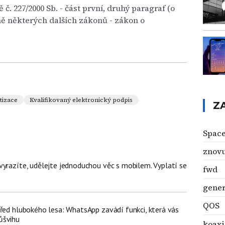
. 227/2000 Sb. - část první, druhý paragraf (o
ě některých dalších zákonů - zákon o
tizace
Kvalifikovaný elektronický podpis
Z
Space
znovu
vyrazíte, udělejte jednoduchou věc s mobilem. Vyplatí se
fwd
gener
QOS
třed hlubokého lesa: WhatsApp zavádí funkci, která vás
ůšvihu
koaxi