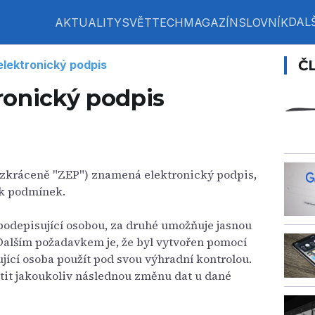
DALŠ
AKTUALITY
SVĚT
TECH
MAGAZÍN
SLOVNÍK
Č
lektronický podpis
ronický podpis
zkráceně "ZEP") znamená elektronický podpis,
ik podmínek.
 podepisující osobou, za druhé umožňuje jasnou
 Dalším požadavkem je, že byl vytvořen pomocí
jící osoba použít pod svou výhradní kontrolou.
tit jakoukoliv následnou změnu dat u dané