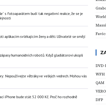
Grab
le“ s fotoaparátem budí tak negativní reakce, že se je
World
řejnosti
Massi
Favic
oti aplikacím svlékajícím ženy a děti. Uživatelé se smějí
Z
 zápasy humanoidních robotů. Když gladiátorovi ukopli
DVD
WFH
iory: Nepoužívejte větráky ve velkých vedrech. Mohou vás
QAM
VERO
ací iPhone bude stát 52 000 Kč. Proč ho rozhodně
DFP