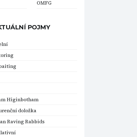
OMFG
KTUÁLNÍ POJMY
elní
oring
baiting
iam Higinbotham
renční doložka
an Raving Rabbids
ativní