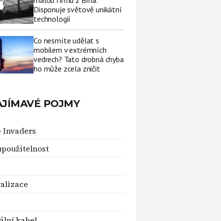
malou firmu z Brna.
Disponuje světově unikátní
technologií
Co nesmíte udělat s
mobilem v extrémních
vedrech? Tato drobná chyba
ho může zcela zničit
AJÍMAVÉ POJMY
 Invaders
použitelnost
alizace
ální kabel