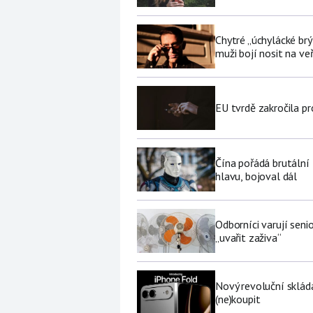
Chytré „úchylácké brý
muži bojí nosit na ve
EU tvrdě zakročila pr
Čína pořádá brutální
hlavu, bojoval dál
Odborníci varují sen
„uvařit zaživa“
Nový revoluční sklád
(ne)koupit