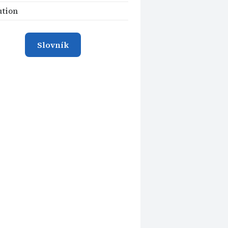
ution
Slovník