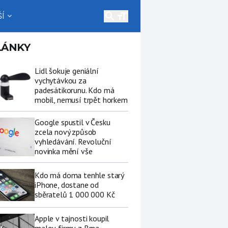
search
Í
expand_more
LÁNKY
Lidl šokuje geniální
vychytávkou za
padesátikorunu. Kdo má
mobil, nemusí trpět horkem
Google spustil v Česku
zcela nový způsob
vyhledávání. Revoluční
novinka mění vše
Kdo má doma tenhle starý
iPhone, dostane od
sběratelů 1 000 000 Kč
Apple v tajnosti koupil