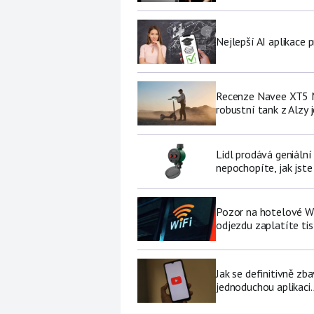
Nejlepší AI aplikace p
Recenze Navee XT5 M
robustní tank z Alzy j
Lidl prodává geniální
nepochopíte, jak jste
Pozor na hotelové Wi-F
odjezdu zaplatíte tis
Jak se definitivně zb
jednoduchou aplikaci.