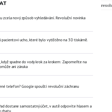
AT
resol
ku zcela nový způsob vyhledávání. Revoluční novinka
i pacientovi ucho, které bylo vytištěno na 3D tiskárně.
n, když spadne do vody krok za krokem: Zapomeňte na
pomůže ani záruka
olené telefon? Google spouští revoluční záchranu
Pad dostane samostatný účet, v autě odpovíte hlasem a
v chatu