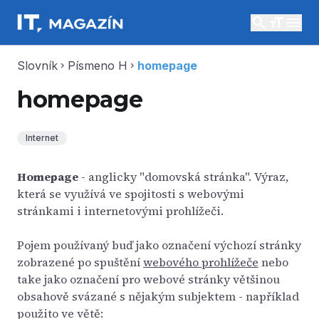
search
menu
Slovník
Písmeno H
homepage
chevron_right
chevron_right
homepage
Internet
Homepage
- anglicky "domovská stránka". Výraz,
která se využívá ve spojitosti s webovými
stránkami i internetovými prohlížeči.
Pojem používaný buď jako označení výchozí stránky
zobrazené po spuštění
webového prohlížeče
nebo
take jako označení pro webové stránky většinou
obsahově svázané s nějakým subjektem - například
použito ve větě: