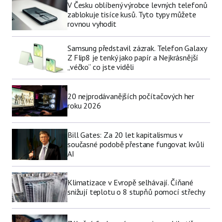
V Česku oblíbený výrobce levných telefonů
zablokuje tisíce kusů. Tyto typy můžete
rovnou vyhodit
Samsung představil zázrak. Telefon Galaxy
Z Flip8 je tenký jako papír a Nejkrásnější
„véčko“ co jste viděli
20 nejprodávanějších počítačových her
roku 2026
Bill Gates: Za 20 let kapitalismus v
současné podobě přestane fungovat kvůli
AI
Klimatizace v Evropě selhávají. Číňané
snižují teplotu o 8 stupňů pomocí střechy