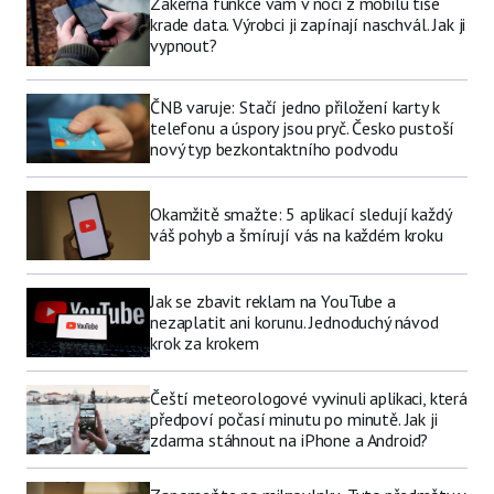
Zákeřná funkce vám v noci z mobilu tiše
krade data. Výrobci ji zapínají naschvál. Jak ji
vypnout?
ČNB varuje: Stačí jedno přiložení karty k
telefonu a úspory jsou pryč. Česko pustoší
nový typ bezkontaktního podvodu
Okamžitě smažte: 5 aplikací sledují každý
váš pohyb a šmírují vás na každém kroku
Jak se zbavit reklam na YouTube a
nezaplatit ani korunu. Jednoduchý návod
krok za krokem
Čeští meteorologové vyvinuli aplikaci, která
předpoví počasí minutu po minutě. Jak ji
zdarma stáhnout na iPhone a Android?