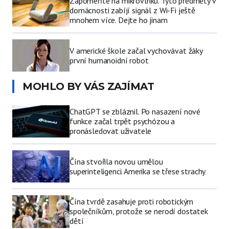
Zapomeňte na mikrovlnku. Tyto předměty v
domácnosti zabíjí signál z Wi-Fi ještě
mnohem více. Dejte ho jinam
V americké škole začal vychovávat žáky
první humanoidní robot
MOHLO BY VÁS ZAJÍMAT
ChatGPT se zbláznil. Po nasazení nové
funkce začal trpět psychózou a
pronásledovat uživatele
Čína stvořila novou umělou
superinteligenci. Amerika se třese strachy
Čína tvrdě zasahuje proti robotickým
společníkům, protože se nerodí dostatek
dětí