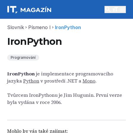
search
menu
Slovník
Písmeno I
IronPython
chevron_right
chevron_right
IronPython
Programování
IronPython
je implementace programovacího
jazyka
Python
v prostředí .NET a
Mono
.
Tvůrcem IronPythonu je Jim Hugunin. První verze
byla vydána v roce 2006.
Mohlo by vás také zajímat: