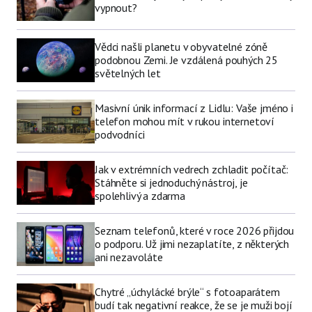
vypnout?
Vědci našli planetu v obyvatelné zóně
podobnou Zemi. Je vzdálená pouhých 25
světelných let
Masivní únik informací z Lidlu: Vaše jméno i
telefon mohou mít v rukou internetoví
podvodníci
Jak v extrémních vedrech zchladit počítač:
Stáhněte si jednoduchý nástroj, je
spolehlivý a zdarma
Seznam telefonů, které v roce 2026 přijdou
o podporu. Už jimi nezaplatíte, z některých
ani nezavoláte
Chytré „úchylácké brýle“ s fotoaparátem
budí tak negativní reakce, že se je muži bojí