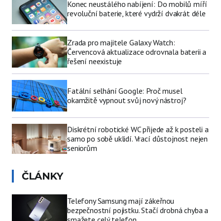
Konec neustálého nabíjení: Do mobilů míří
revoluční baterie, které vydrží dvakrát déle
Zrada pro majitele Galaxy Watch:
Červencová aktualizace odrovnala baterii a
řešení neexistuje
Fatální selhání Google: Proč musel
okamžitě vypnout svůj nový nástroj?
Diskrétní robotické WC přijede až k posteli a
samo po sobě uklidí. Vrací důstojnost nejen
seniorům
ČLÁNKY
Telefony Samsung mají zákeřnou
bezpečnostní pojistku. Stačí drobná chyba a
smažete celý telefon