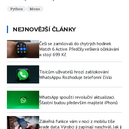
Python
Mono
NEJNOVĚJŠÍ ČLÁNKY
Češi se zamilovali do chytrých hodinek
Watch 6 Active. Předčily veškerá očekávání
a stojí 699 Kč
Tisícům uživatelů hrozí zablokování
WhatsAppu. Rozhoduje telefonní číslo
WhatsApp spouští revoluční aktualizaci.
Šťastní budou především majitelé iPhonů
Zákeřná funkce vám v noci z mobilu tiše
krade data. Výrobci ji zapínají naschvál. Jak ji