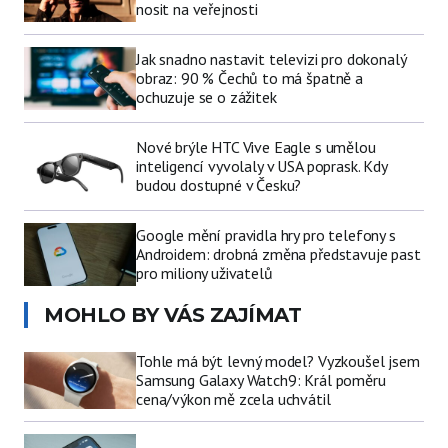
nosit na veřejnosti
Jak snadno nastavit televizi pro dokonalý
obraz: 90 % Čechů to má špatně a
ochuzuje se o zážitek
Nové brýle HTC Vive Eagle s umělou
inteligencí vyvolaly v USA poprask. Kdy
budou dostupné v Česku?
Google mění pravidla hry pro telefony s
Androidem: drobná změna představuje past
pro miliony uživatelů
MOHLO BY VÁS ZAJÍMAT
Tohle má být levný model? Vyzkoušel jsem
Samsung Galaxy Watch9: Král poměru
cena/výkon mě zcela uchvátil