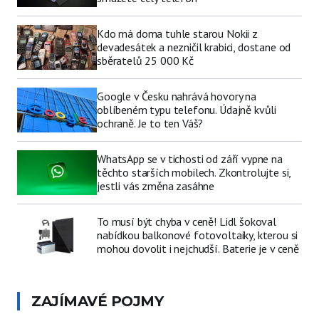
Kdo má doma tuhle starou Nokii z
devadesátek a nezničil krabici, dostane od
sběratelů 25 000 Kč
Google v Česku nahrává hovory na
oblíbeném typu telefonu. Údajně kvůli
ochraně. Je to ten Váš?
WhatsApp se v tichosti od září vypne na
těchto starších mobilech. Zkontrolujte si,
jestli vás změna zasáhne
To musí být chyba v ceně! Lidl šokoval
nabídkou balkonové fotovoltaiky, kterou si
mohou dovolit i nejchudší. Baterie je v ceně
ZAJÍMAVÉ POJMY