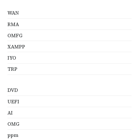
WAN
RMA
OMFG
XAMPP
IYO
TRP
DVD
UEFI
AI
OMG
ppm