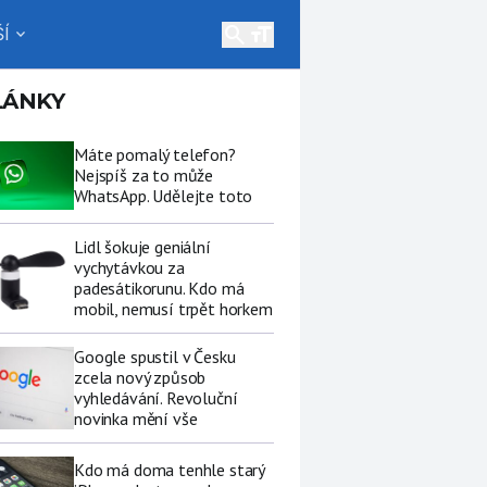
search
Í
expand_more
LÁNKY
Máte pomalý telefon?
Nejspíš za to může
WhatsApp. Udělejte toto
Lidl šokuje geniální
vychytávkou za
padesátikorunu. Kdo má
mobil, nemusí trpět horkem
Google spustil v Česku
zcela nový způsob
vyhledávání. Revoluční
novinka mění vše
Kdo má doma tenhle starý