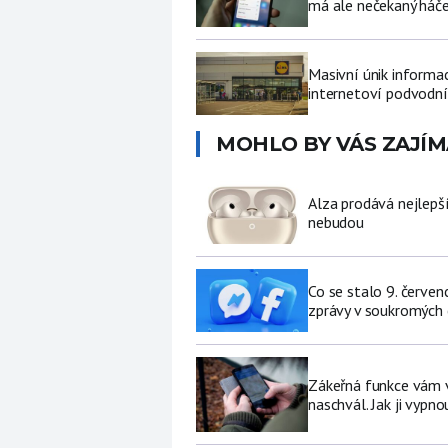
má ale nečekaný háč
Masivní únik informa
internetoví podvodní
MOHLO BY VÁS ZAJÍM
Alza prodává nejlepš
nebudou
Co se stalo 9. červe
zprávy v soukromých
Zákeřná funkce vám v 
naschvál. Jak ji vypno