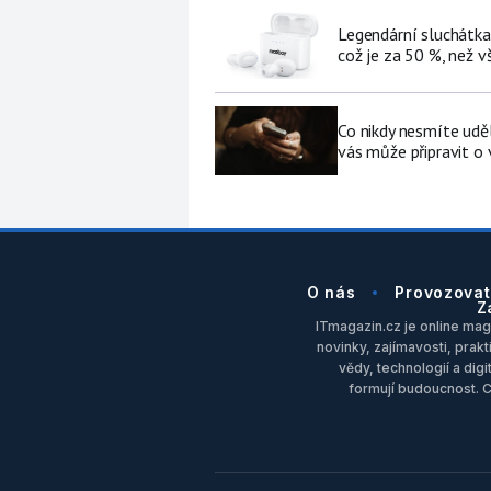
Legendární sluchátka
což je za 50 %, než v
Co nikdy nesmíte udě
vás může připravit o
O nás
Provozovat
Z
ITmagazin.cz je online maga
novinky, zajímavosti, prakt
vědy, technologií a dig
formují budoucnost. 