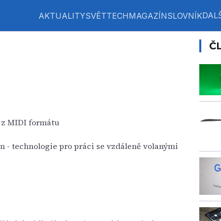
DALŠ
AKTUALITY
SVĚT
TECH
MAGAZÍN
SLOVNÍK
Č
 z MIDI formátu
n - technologie pro práci se vzdáleně volanými