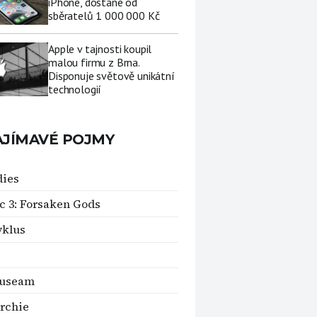
iPhone, dostane od
sběratelů 1 000 000 Kč
Apple v tajnosti koupil
malou firmu z Brna.
Disponuje světově unikátní
technologií
AJÍMAVÉ POJMY
dies
c 3: Forsaken Gods
yklus
auseam
rchie