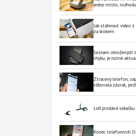
jedno místo, rozhodu
Jak stáhnout video z
za krokem
Seznam ohrožených te
chybu, je nutné aktua
Ztracený telefon, za
slibovala zázrak, jenž
Lidl prodává sekačku
Konec telefonních čí