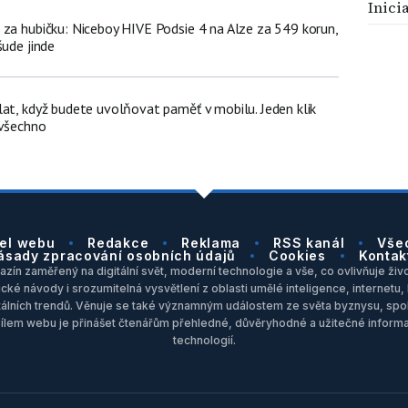
Inici
 za hubičku: Niceboy HIVE Podsie 4 na Alze za 549 korun,
šude jinde
lat, když budete uvolňovat paměť v mobilu. Jeden klik
 všechno
el webu
Redakce
Reklama
RSS kanál
Vše
ásady zpracování osobních údajů
Cookies
Kontak
zín zaměřený na digitální svět, moderní technologie a vše, co ovlivňuje život
ické návody i srozumitelná vysvětlení z oblasti umělé inteligence, internet
itálních trendů. Věnuje se také významným událostem ze světa byznysu, spol
Cílem webu je přinášet čtenářům přehledné, důvěryhodné a užitečné inform
technologií.