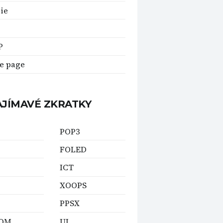
ie
P
e page
AJÍMAVÉ ZKRATKY
POP3
FOLED
ICT
XOOPS
PPSX
ROM
UI