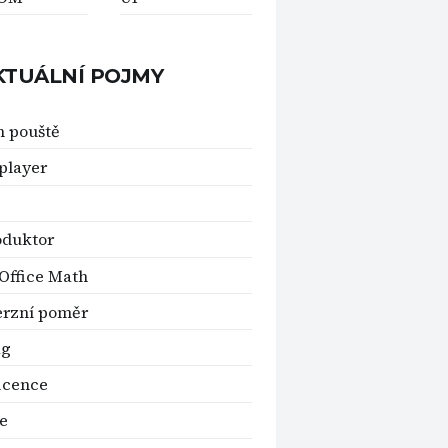
KTUÁLNÍ POJMY
 pouště
player
oduktor
Office Math
rzní poměr
g
icence
e