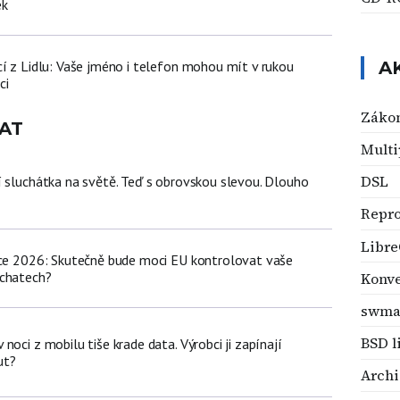
ek
cí z Lidlu: Vaše jméno i telefon mohou mít v rukou
A
ci
Zákon
AT
Multi
DSL
í sluchátka na světě. Teď s obrovskou slevou. Dlouho
Repr
Libre
nce 2026: Skutečně bude moci EU kontrolovat vaše
 chatech?
Konve
swma
BSD l
noci z mobilu tiše krade data. Výrobci ji zapínají
ut?
Archi