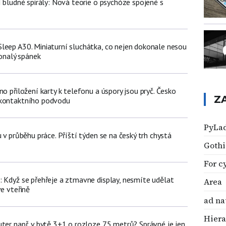
í bludné spirály: Nová teorie o psychóze spojené s
leep A30. Miniaturní sluchátka, co nejen dokonale nesou
konalý spánek
no přiložení karty k telefonu a úspory jsou pryč. Česko
Z
zkontaktního podvodu
PyLa
u v průběhu práce. Příští týden se na český trh chystá
Gothi
For c
: Když se přehřeje a ztmavne display, nesmíte udělat
Area
ve vteřině
ad n
Hiera
uter např. v bytě 3+1 o rozloze 75 metrů? Správné je jen