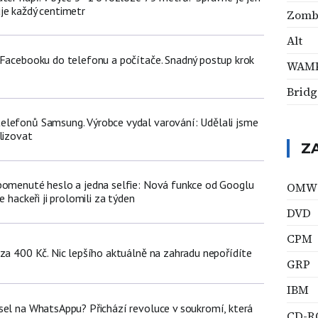
je každý centimetr
Zomb
Alt
 Facebooku do telefonu a počítače. Snadný postup krok
WAM
Bridg
lefonů Samsung. Výrobce vydal varování: Udělali jsme
lizovat
Z
pomenuté heslo a jedna selfie: Nová funkce od Googlu
OMW
e hackeři ji prolomili za týden
DVD
CPM
 za 400 Kč. Nic lepšího aktuálně na zahradu nepořídíte
GRP
IBM
sel na WhatsAppu? Přichází revoluce v soukromí, která
CD-