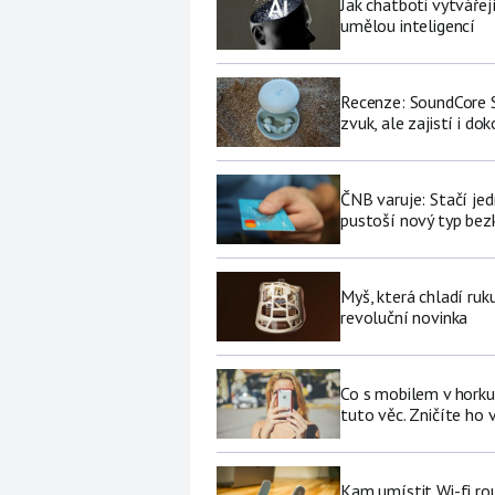
Jak chatboti vytvářej
umělou inteligencí
Recenze: SoundCore S
zvuk, ale zajistí i do
ČNB varuje: Stačí jed
pustoší nový typ be
Myš, která chladí ruk
revoluční novinka
Co s mobilem v horku
tuto věc. Zničíte ho 
Kam umístit Wi-fi ro