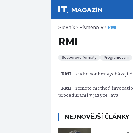
Slovník
Písmeno R
RMI
chevron_right
chevron_right
RMI
Souborové formáty
Programování
-
RMI
- audio soubor vycházející
-
RMI
- remote method invocatio
procedurami v jazyce
Java
NEJNOVĚJŠÍ ČLÁNKY