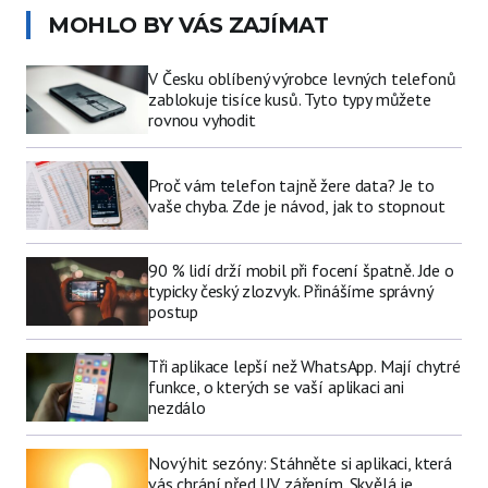
MOHLO BY VÁS ZAJÍMAT
V Česku oblíbený výrobce levných telefonů
zablokuje tisíce kusů. Tyto typy můžete
rovnou vyhodit
Proč vám telefon tajně žere data? Je to
vaše chyba. Zde je návod, jak to stopnout
90 % lidí drží mobil při focení špatně. Jde o
typicky český zlozvyk. Přinášíme správný
postup
Tři aplikace lepší než WhatsApp. Mají chytré
funkce, o kterých se vaší aplikaci ani
nezdálo
Nový hit sezóny: Stáhněte si aplikaci, která
vás chrání před UV zářením. Skvělá je