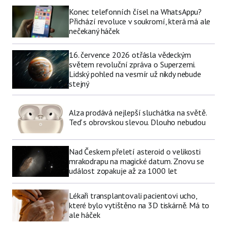
Konec telefonních čísel na WhatsAppu?
Přichází revoluce v soukromí, která má ale
nečekaný háček
16. července 2026 otřásla vědeckým
světem revoluční zpráva o Superzemi.
Lidský pohled na vesmír už nikdy nebude
stejný
Alza prodává nejlepší sluchátka na světě.
Teď s obrovskou slevou. Dlouho nebudou
Nad Českem přeletí asteroid o velikosti
mrakodrapu na magické datum. Znovu se
událost zopakuje až za 1000 let
Lékaři transplantovali pacientovi ucho,
které bylo vytištěno na 3D tiskárně. Má to
ale háček