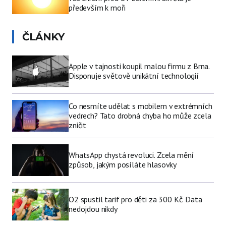
především k moři
ČLÁNKY
Apple v tajnosti koupil malou firmu z Brna.
Disponuje světově unikátní technologií
Co nesmíte udělat s mobilem v extrémních
vedrech? Tato drobná chyba ho může zcela
zničit
WhatsApp chystá revoluci. Zcela mění
způsob, jakým posíláte hlasovky
O2 spustil tarif pro děti za 300 Kč. Data
nedojdou nikdy