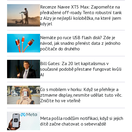
Recenze Navee XT5 Max: Zapomeňte na
předražené off-roady. Tento robustní tank
z Alzy je nejlepší koloběžka, na které jsem
kdy jel
Nemáte po ruce USB flash disk? Zde je
návod, jak snadno přenést data z jednoho
počítače do druhého
Bill Gates: Za 20 let kapitalismus v
současné podobě přestane fungovat kvůli
AI
Co s mobilem v horku: Když se přehřeje a
ztmavne display, nesmíte udělat tuto věc.
Zničíte ho ve vteřině
Meta pošla rodičům notifikaci, když si jejich
dítě začne chatovat o sebevraždě