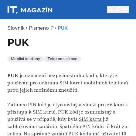
search
menu
Slovník
Písmeno P
PUK
chevron_right
chevron_right
PUK
Mobilní telefony
Telekomunikace
PUK
je označení bezpečnostního kódu, který je
používán pro ochranu SIM karet mobilních telefonů
proti jejich možnému zneužití.
Zatímco PIN kód je čtyřmístný a slouží pro získání k
přístupu k SIM kartě, PUK kód je osmimístný a
používá se v případě, kdy byla
SIM karta
již
zablokována zadáním špatného PIN kódu třikrát za
sebou. Na správné zadání PUK kódu má uživatel 10