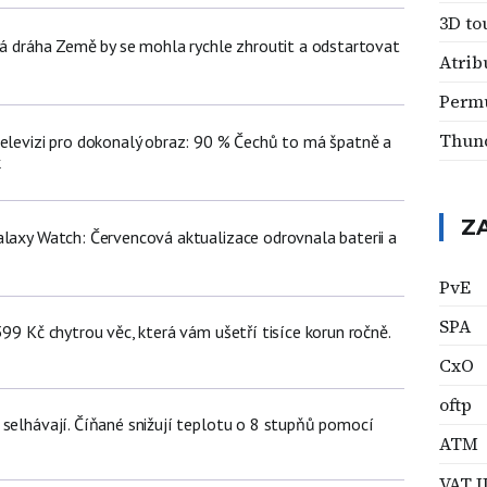
3D to
žná dráha Země by se mohla rychle zhroutit a odstartovat
Atrib
Perm
Thun
televizi pro dokonalý obraz: 90 % Čechů to má špatně a
k
Z
alaxy Watch: Červencová aktualizace odrovnala baterii a
PvE
SPA
399 Kč chytrou věc, která vám ušetří tisíce korun ročně.
CxO
oftp
 selhávají. Číňané snižují teplotu o 8 stupňů pomocí
ATM
VAT I