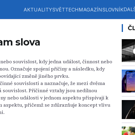
DALŠ
AKTUALITY
SVĚT
TECH
MAGAZÍN
SLOVNÍK
Č
am slova
nebo souvislost, kdy jedna událost, činnost nebo
inou. Označuje spojení příčiny a následku, kdy
ovídající změně jiného prvku.
inné souvislosti a naznačuje, že mezi dvěma
 souvislost. Příčinné vztahy jsou nedílnou
ny nebo události v jednom aspektu přispívají k
aspektu, přičemž se zdůrazňuje koncept vlivu
i.