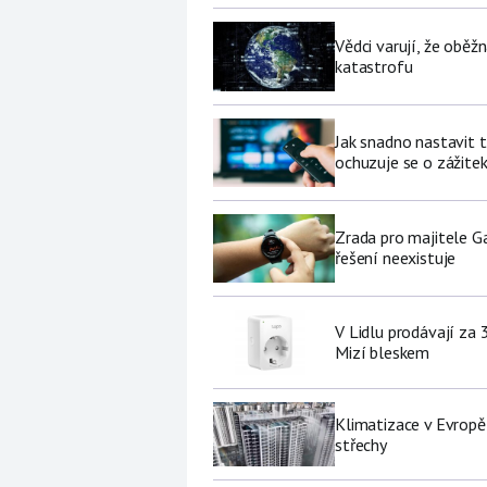
Vědci varují, že obě
katastrofu
Jak snadno nastavit 
ochuzuje se o zážite
Zrada pro majitele G
řešení neexistuje
V Lidlu prodávají za 
Mizí bleskem
Klimatizace v Evropě
střechy