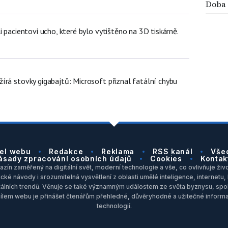
Doba
i pacientovi ucho, které bylo vytištěno na 3D tiskárně.
írá stovky gigabajtů: Microsoft přiznal fatální chybu
el webu
Redakce
Reklama
RSS kanál
Vše
ásady zpracování osobních údajů
Cookies
Kontak
zín zaměřený na digitální svět, moderní technologie a vše, co ovlivňuje život
ické návody i srozumitelná vysvětlení z oblasti umělé inteligence, internet
itálních trendů. Věnuje se také významným událostem ze světa byznysu, spol
Cílem webu je přinášet čtenářům přehledné, důvěryhodné a užitečné inform
technologií.