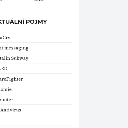
KTUÁLNÍ POJMY
aCry
nt messaging
talin Subway
LED
areFighter
nomie
router
 Antivirus