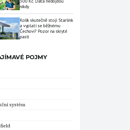
300 Kč. Data nedojdou
nikdy
Kolik skutečně stojí Starlink
a vyplatí se běžnému
Čechovi? Pozor na skryté
pasti
AJÍMAVÉ POJMY
ční systém
field