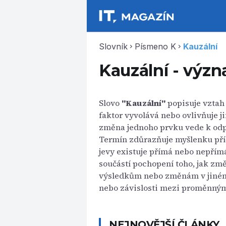
Slovník
Písmeno K
Kauzální
chevron_right
chevron_right
Kauzální - význ
Slovo
"Kauzální"
popisuje vztah 
faktor vyvolává nebo ovlivňuje j
změna jednoho prvku vede k odp
Termín zdůrazňuje myšlenku příč
jevy existuje přímá nebo nepřímá
součástí pochopení toho, jak změ
výsledkům nebo změnám v jiném 
nebo závislosti mezi proměnným
NEJNOVĚJŠÍ ČLÁNKY