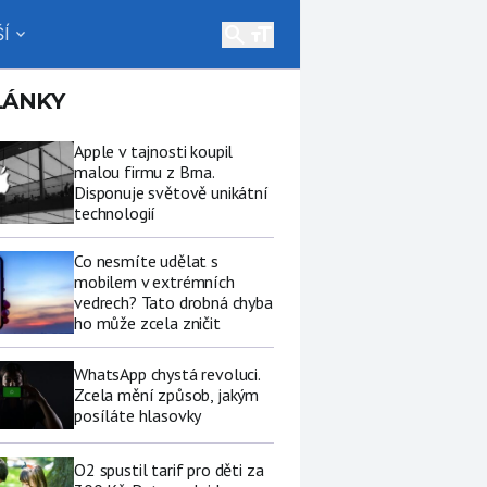
search
Í
expand_more
LÁNKY
Apple v tajnosti koupil
malou firmu z Brna.
Disponuje světově unikátní
technologií
Co nesmíte udělat s
mobilem v extrémních
vedrech? Tato drobná chyba
ho může zcela zničit
WhatsApp chystá revoluci.
Zcela mění způsob, jakým
posíláte hlasovky
O2 spustil tarif pro děti za