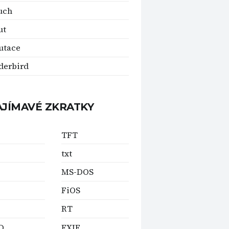
uch
ut
utace
derbird
AJÍMAVÉ ZKRATKY
TFT
txt
MS-DOS
FiOS
RT
D
EXIF