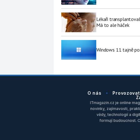
Lékaři transplantoval
Má to ale háček
Windows 11 tajně pož
O nás
Provozovat
Z
ITmagazin.cz je online maga
novinky, zajímavosti, prakt
vědy, technologií a dig
formují budoucnost. 