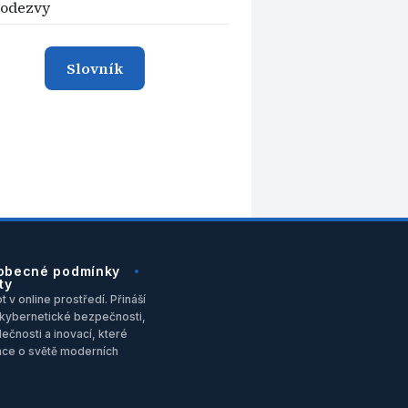
 odezvy
Slovník
obecné podmínky
ty
 v online prostředí. Přináší
u, kybernetické bezpečnosti,
ečnosti a inovací, které
ace o světě moderních