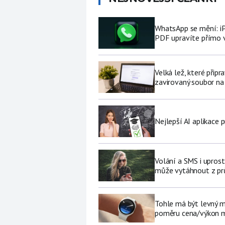
WhatsApp se mění: i
PDF upravíte přímo 
Velká lež, které připr
zavirovaný soubor na
Nejlepší AI aplikace p
Volání a SMS i upros
může vytáhnout z pr
Tohle má být levný 
poměru cena/výkon m