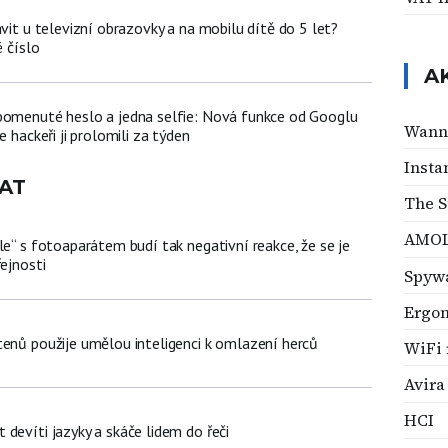
ávit u televizní obrazovky a na mobilu dítě do 5 let?
é číslo
A
pomenuté heslo a jedna selfie: Nová funkce od Googlu
Wann
e hackeři ji prolomili za týden
Insta
AT
The S
AMO
le“ s fotoaparátem budí tak negativní reakce, že se je
řejnosti
Spyw
Ergo
tenů použije umělou inteligenci k omlazení herců
WiFi 
Avira
HCI
devíti jazyky a skáče lidem do řeči