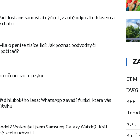
Pad dostane samostatný účet, v autě odpovíte hlasem a
v chatu
avila o peníze tisíce lidí: Jak poznat podvodný či
 počítači?
Z
ro učení cizích jazyků
TPM
DWG
třed hlubokého lesa: WhatsApp zavádí funkci, která vás
BFF
ůšvihu
Redak
AOL
model? Vyzkoušel jsem Samsung Galaxy Watch9: Král
ě zcela uchvátil
Battle