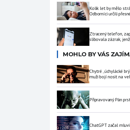
Kolik let by mělo str
Odborníci určili přesn
Ztracený telefon, za
slibovala zázrak, jenž
MOHLO BY VÁS ZAJÍM
Chytré „úchylácké brý
muži bojí nosit na ve
Připravovaný Pán prs
ChatGPT začal mluvit 