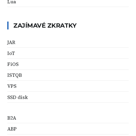
Lua
ZAJÍMAVÉ ZKRATKY
JAR
IoT
FiOS
ISTQB
VPS
SSD disk
B2A
ABP