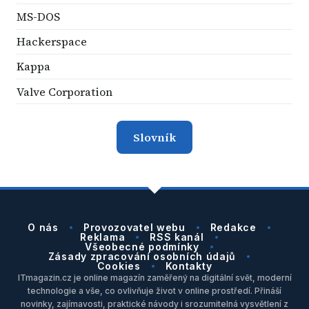
MS-DOS
Hackerspace
Kappa
Valve Corporation
Slovník
O nás
Provozovatel webu
Redakce
Reklama
RSS kanál
Všeobecné podmínky
Zásady zpracování osobních údajů
Cookies
Kontakty
ITmagazin.cz je online magazín zaměřený na digitální svět, moderní
technologie a vše, co ovlivňuje život v online prostředí. Přináší
novinky, zajímavosti, praktické návody i srozumitelná vysvětlení z