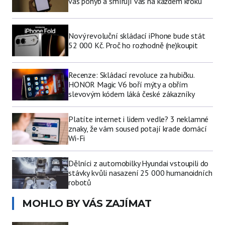
váš pohyb a šmírují vás na každém kroku
Nový revoluční skládací iPhone bude stát
52 000 Kč. Proč ho rozhodně (ne)koupit
Recenze: Skládací revoluce za hubičku.
HONOR Magic V6 boří mýty a obřím
slevovým kódem láká české zákazníky
Platíte internet i lidem vedle? 3 neklamné
znaky, že vám soused potají krade domácí
Wi-Fi
Dělníci z automobilky Hyundai vstoupili do
stávky kvůli nasazení 25 000 humanoidních
robotů
MOHLO BY VÁS ZAJÍMAT