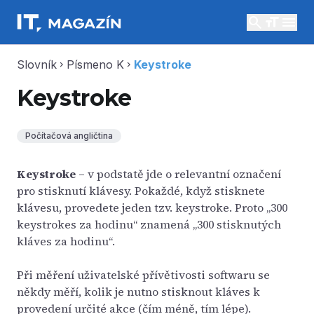
search
menu
Slovník
Písmeno K
Keystroke
chevron_right
chevron_right
Keystroke
Počítačová angličtina
Keystroke
– v podstatě jde o relevantní označení
pro stisknutí klávesy. Pokaždé, když stisknete
klávesu, provedete jeden tzv. keystroke. Proto „300
keystrokes za hodinu“ znamená „300 stisknutých
kláves za hodinu“.
Při měření uživatelské přívětivosti softwaru se
někdy měří, kolik je nutno stisknout kláves k
provedení určité akce (čím méně, tím lépe).