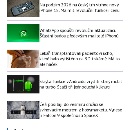
Na podzim 2026 na český trh vtrhne nový
iPhone 18. Má mít revoluční funkce i cenu
WhatsApp spouští revoluční aktualizaci.
Šťastní budou především majitelé iPhonů
Lékaři transplantovali pacientovi ucho,
které bylo vytištěno na 3D tiskárně. Má to
ale háček
Skrytá funkce v Androidu zrychlí starý mobil
na turbo. Stačí tři jednoduchá kliknutí
Češi posílají do vesmíru družici se
svinovacím metrem z hobymarketu. Vynese
jí Falcon 9 společnosti SpaceX