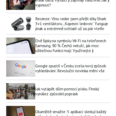
vypnout?
Recenze: Vlnu veder jsem přežil díky Shark
3v1 ventilátoru. „Kapesní ledovec“ funguje
jinak a extrémně ochladí už za pár vteřin
Dvě šipky na symbolu Wi-Fi na telefonech
Samsung. 90 % Čechů netuší, jak moc
užitečnou funkci mají. Využívejte ji
Google spustil v Česku zcela nový způsob
vyhledávání. Revoluční novinka mění vše
Jak vytápět dům pomocí písku. Finský
vynález způsobil poprask
Okamžitě smažte: 5 aplikací sledují každý