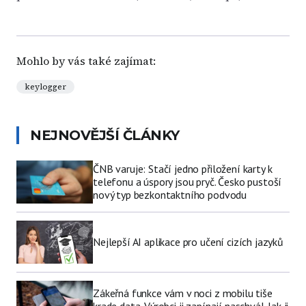
Mohlo by vás také zajímat:
keylogger
NEJNOVĚJŠÍ ČLÁNKY
ČNB varuje: Stačí jedno přiložení karty k
telefonu a úspory jsou pryč. Česko pustoší
nový typ bezkontaktního podvodu
Nejlepší AI aplikace pro učení cizích jazyků
Zákeřná funkce vám v noci z mobilu tiše
krade data. Výrobci ji zapínají naschvál. Jak ji