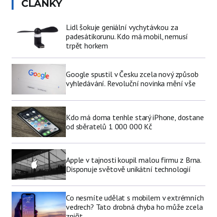
ČLÁNKY
Lidl šokuje geniální vychytávkou za
padesátikorunu. Kdo má mobil, nemusí
trpět horkem
Google spustil v Česku zcela nový způsob
vyhledávání. Revoluční novinka mění vše
Kdo má doma tenhle starý iPhone, dostane
od sběratelů 1 000 000 Kč
Apple v tajnosti koupil malou firmu z Brna.
Disponuje světově unikátní technologií
Co nesmíte udělat s mobilem v extrémních
vedrech? Tato drobná chyba ho může zcela
zničit