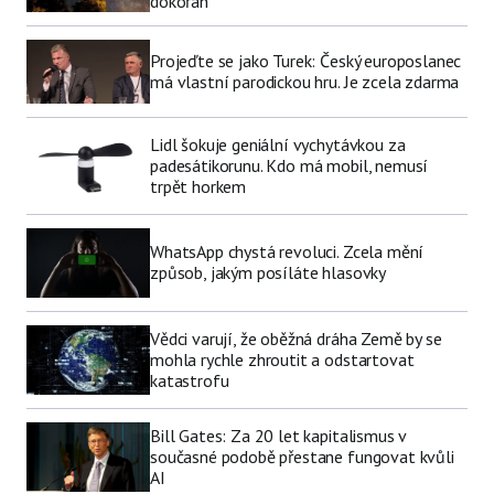
dokořán
Projeďte se jako Turek: Český europoslanec
má vlastní parodickou hru. Je zcela zdarma
Lidl šokuje geniální vychytávkou za
padesátikorunu. Kdo má mobil, nemusí
trpět horkem
WhatsApp chystá revoluci. Zcela mění
způsob, jakým posíláte hlasovky
Vědci varují, že oběžná dráha Země by se
mohla rychle zhroutit a odstartovat
katastrofu
Bill Gates: Za 20 let kapitalismus v
současné podobě přestane fungovat kvůli
AI