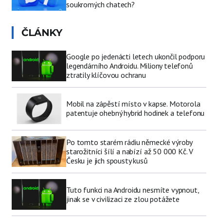
soukromých chatech?
ČLÁNKY
Google po jedenácti letech ukončil podporu
legendárního Androidu. Miliony telefonů
ztratily klíčovou ochranu
Mobil na zápěstí místo v kapse. Motorola
patentuje ohebný hybrid hodinek a telefonu
Po tomto starém rádiu německé výroby
starožitníci šílí a nabízí až 50 000 Kč. V
Česku je jich spousty kusů
Tuto funkci na Androidu nesmíte vypnout,
jinak se v civilizaci ze zlou potážete