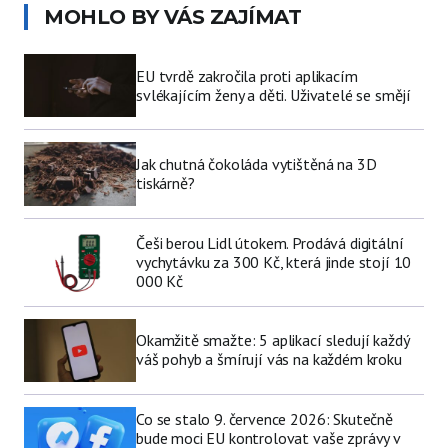
MOHLO BY VÁS ZAJÍMAT
EU tvrdě zakročila proti aplikacím
svlékajícím ženy a děti. Uživatelé se smějí
Jak chutná čokoláda vytištěná na 3D
tiskárně?
Češi berou Lidl útokem. Prodává digitální
vychytávku za 300 Kč, která jinde stojí 10
000 Kč
Okamžitě smažte: 5 aplikací sledují každý
váš pohyb a šmírují vás na každém kroku
Co se stalo 9. července 2026: Skutečně
bude moci EU kontrolovat vaše zprávy v