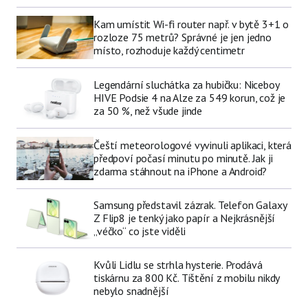
Kam umístit Wi-fi router např. v bytě 3+1 o
rozloze 75 metrů? Správné je jen jedno
místo, rozhoduje každý centimetr
Legendární sluchátka za hubičku: Niceboy
HIVE Podsie 4 na Alze za 549 korun, což je
za 50 %, než všude jinde
Čeští meteorologové vyvinuli aplikaci, která
předpoví počasí minutu po minutě. Jak ji
zdarma stáhnout na iPhone a Android?
Samsung představil zázrak. Telefon Galaxy
Z Flip8 je tenký jako papír a Nejkrásnější
„véčko“ co jste viděli
Kvůli Lidlu se strhla hysterie. Prodává
tiskárnu za 800 Kč. Tištění z mobilu nikdy
nebylo snadnější