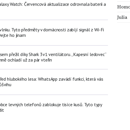
alaxy Watch: Červencová aktualizace odrovnala baterii a
Homo
Julia
nku. Tyto předměty v domácnosti zabíjí signál z Wi-Fi
ejte ho jinam
sem přežil díky Shark 3v1 ventilátoru. „Kapesní ledovec“
mně ochladí už za pár vteřin
třed hlubokého lesa: WhatsApp zavádí funkci, která vás
ůšvihu
bce levných telefonů zablokuje tisíce kusů. Tyto typy
it