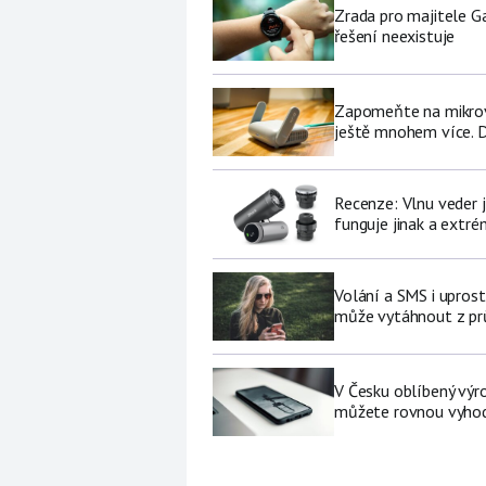
Zrada pro majitele G
řešení neexistuje
Zapomeňte na mikrovl
ještě mnohem více. D
Recenze: Vlnu veder j
funguje jinak a extré
Volání a SMS i upros
může vytáhnout z pr
V Česku oblíbený výro
můžete rovnou vyhod