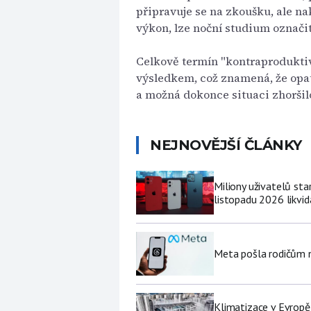
připravuje se na zkoušku, ale na
výkon, lze noční studium označi
Celkově termín "kontraprodukti
výsledkem, což znamená, že opat
a možná dokonce situaci zhoršil
NEJNOVĚJŠÍ ČLÁNKY
Miliony uživatelů st
listopadu 2026 likvi
Meta pošla rodičům no
Klimatizace v Evropě