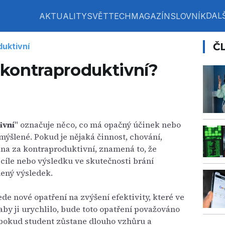
DALŠ
AKTUALITY
SVĚT
TECH
MAGAZÍN
SLOVNÍK
Č
uktivní
kontraproduktivní?
ivní
" označuje něco, co má opačný účinek nebo
mýšlené. Pokud je nějaká činnost, chování,
ána za kontraproduktivní, znamená to, že
íle nebo výsledku ve skutečnosti brání
ený výsledek.
e nové opatření na zvýšení efektivity, které ve
by ji urychlilo, bude toto opatření považováno
 pokud student zůstane dlouho vzhůru a