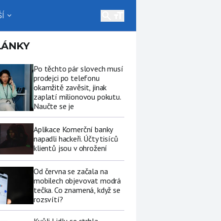
search
Í
expand_more
LÁNKY
Po těchto pár slovech musí
prodejci po telefonu
okamžitě zavěsit, jinak
zaplatí milionovou pokutu.
Naučte se je
Aplikace Komerční banky
napadli hackeři. Účty tisíců
klientů jsou v ohrožení
Od června se začala na
mobilech objevovat modrá
tečka. Co znamená, když se
rozsvítí?