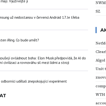
mají. Využívejte ji
NWM
SZ
ung už nedostanou v červenci Android 17. Je třeba
A
rsten iRing. Co bude umět?
NetM
Clear
okoušejí ovládnout boha: Elon Musk předpovídá, že AI do
Algol
 civilizaci a rovnováhu sil mezi lidmi a stroji
Unit 
znovu
 odborníci udělali znepokojující experiment
compi
WTH
AT
acco