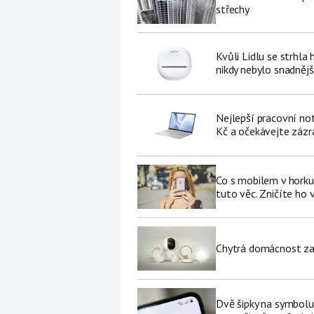
střechy
Kvůli Lidlu se strhla
nikdy nebylo snadnějš
Nejlepší pracovní no
Kč a očekávejte zázr
Co s mobilem v horku
tuto věc. Zničíte ho 
Chytrá domácnost za p
Dvě šipky na symbolu