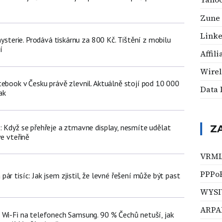
Zune
Link
 hysterie. Prodává tiskárnu za 800 Kč. Tištění z mobilu
í
Affil
Wirel
tebook v Česku právě zlevnil. Aktuálně stojí pod 10 000
Data 
ak
: Když se přehřeje a ztmavne display, nesmíte udělat
Z
ve vteřině
VRM
PPPo
ár tisíc: Jak jsem zjistil, že levné řešení může být past
WYS
ARPA
 Wi-Fi na telefonech Samsung. 90 % Čechů netuší, jak