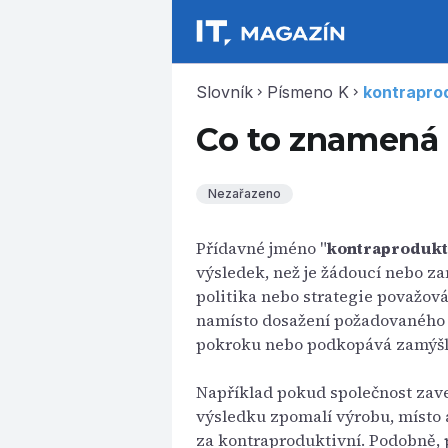
Slovník
Písmeno K
kontraprod
chevron_right
chevron_right
Co to znamená 
Nezařazeno
Přídavné jméno "
kontraprodukt
výsledek, než je žádoucí nebo za
politika nebo strategie považov
namísto dosažení požadovaného c
pokroku nebo podkopává zamýšl
Například pokud společnost zaved
výsledku zpomalí výrobu, místo a
za kontraproduktivní. Podobně,