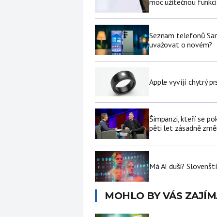
moc užitečnou funkci 
Seznam telefonů Sams
uvažovat o novém?
Apple vyvíjí chytrý p
Šimpanzi, kteří se p
pěti let zásadně změní
Má AI duši? Slovenští
MOHLO BY VÁS ZAJÍM