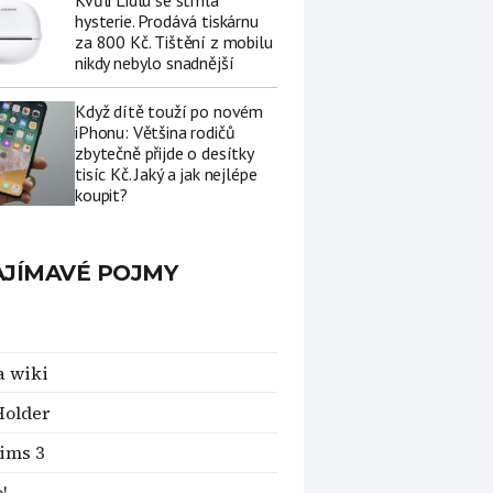
Kvůli Lidlu se strhla
hysterie. Prodává tiskárnu
za 800 Kč. Tištění z mobilu
nikdy nebylo snadnější
Když dítě touží po novém
iPhonu: Většina rodičů
zbytečně přijde o desítky
tisíc Kč. Jaký a jak nejlépe
koupit?
AJÍMAVÉ POJMY
 wiki
Holder
ims 3
!