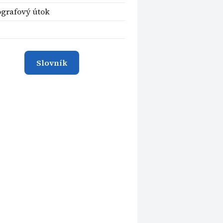
grafový útok
Slovník