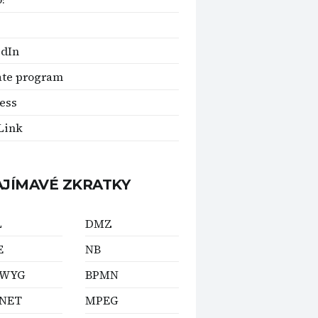
edIn
iate program
ess
Link
AJÍMAVÉ ZKRATKY
L
DMZ
E
NB
IWYG
BPMN
NET
MPEG