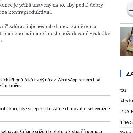
konec je příliš unavený na to, aby podal dobrý
t za kontraproduktivní.
vní" zdůrazňuje nesoulad mezi záměrem a
ření nebo úsilí nepřineslo požadované výsledky
o.
Z
arších iPhonů čeká tvrdý náraz. WhatsApp oznámil od
dační změnu
tar
Media
tifikaci, když si jejich dítě začne chatovat o sebevraždě
PDA 
The S
 selhávají. Číňané snižují teplotu o 8 stupňů pomocí
Yahoo