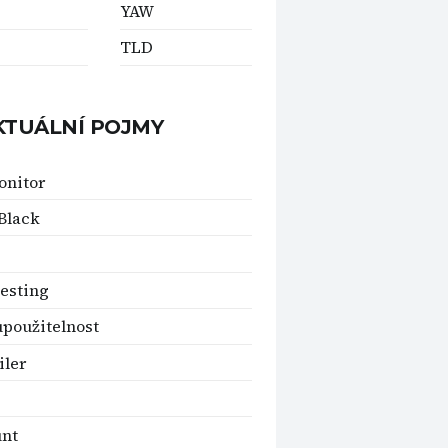
YAW
TLD
KTUÁLNÍ POJMY
onitor
Black
testing
použitelnost
ler
unt