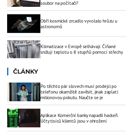
soubor na počítači?
Obří kosmické zrcadlo vyvolalo hrůzu u
astronomů
Klimatizace v Evropě selhávají. Číňané
snižují teplotu o 8 stupňů pomocí střechy
ČLÁNKY
Po těchto pár slovech musí prodejci po
telefonu okamžitě zavěsit, jinak zaplatí
milionovou pokutu. Naučte se je
Aplikace Komerční banky napadli hackeři.
Účty tisíců klientů jsou v ohrožení