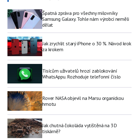
Špatná zpráva pro všechny milovníky
Samsung Galaxy. Tohle nám výrobci neměli
dělat
Jak zrychlit starý iPhone o 30 %. Návod krok
za krokem
Tisícům uživatelů hrozí zablokování
WhatsAppu. Rozhoduje telefonní číslo
Rover NASA objevil na Marsu organickou
hmotu
Jak chutná čokoláda vytištěná na 3D
tiskárně?