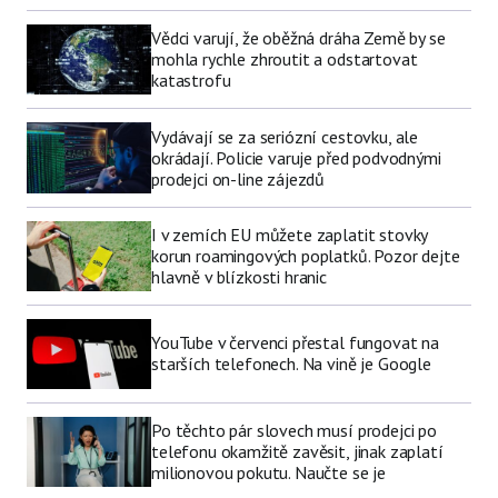
Vědci varují, že oběžná dráha Země by se
mohla rychle zhroutit a odstartovat
katastrofu
Vydávají se za seriózní cestovku, ale
okrádají. Policie varuje před podvodnými
prodejci on-line zájezdů
I v zemích EU můžete zaplatit stovky
korun roamingových poplatků. Pozor dejte
hlavně v blízkosti hranic
YouTube v červenci přestal fungovat na
starších telefonech. Na vině je Google
Po těchto pár slovech musí prodejci po
telefonu okamžitě zavěsit, jinak zaplatí
milionovou pokutu. Naučte se je