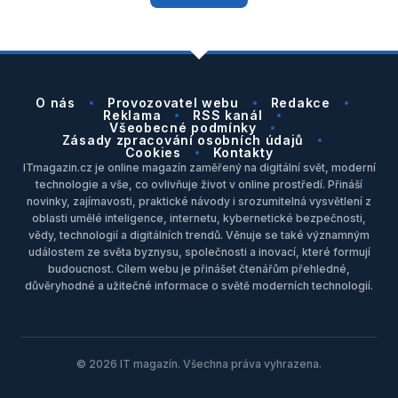
O nás
Provozovatel webu
Redakce
Reklama
RSS kanál
Všeobecné podmínky
Zásady zpracování osobních údajů
Cookies
Kontakty
ITmagazin.cz je online magazín zaměřený na digitální svět, moderní
technologie a vše, co ovlivňuje život v online prostředí. Přináší
novinky, zajímavosti, praktické návody i srozumitelná vysvětlení z
oblasti umělé inteligence, internetu, kybernetické bezpečnosti,
vědy, technologií a digitálních trendů. Věnuje se také významným
událostem ze světa byznysu, společnosti a inovací, které formují
budoucnost. Cílem webu je přinášet čtenářům přehledné,
důvěryhodné a užitečné informace o světě moderních technologií.
© 2026 IT magazín. Všechna práva vyhrazena.