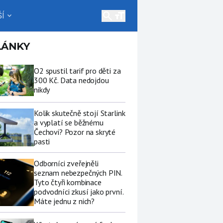
search
Í
expand_more
LÁNKY
O2 spustil tarif pro děti za
300 Kč. Data nedojdou
nikdy
Kolik skutečně stojí Starlink
a vyplatí se běžnému
Čechovi? Pozor na skryté
pasti
Odborníci zveřejněli
seznam nebezpečných PIN.
Tyto čtyři kombinace
podvodníci zkusí jako první.
Máte jednu z nich?