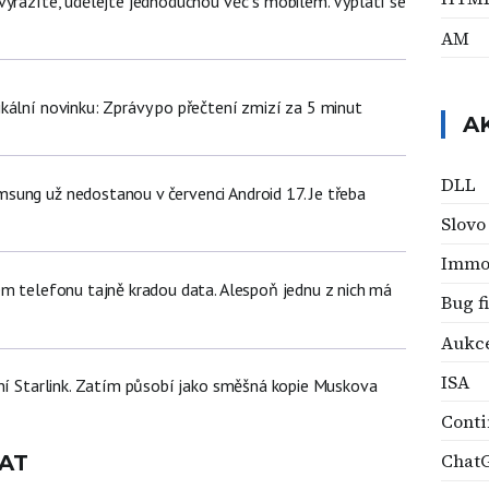
vyrazíte, udělejte jednoduchou věc s mobilem. Vyplatí se
AM
kální novinku: Zprávy po přečtení zmizí za 5 minut
A
DLL
ung už nedostanou v červenci Android 17. Je třeba
Slovo
Immor
em telefonu tajně kradou data. Alespoň jednu z nich má
Bug f
Aukc
ISA
tní Starlink. Zatím působí jako směšná kopie Muskova
Cont
Chat
AT