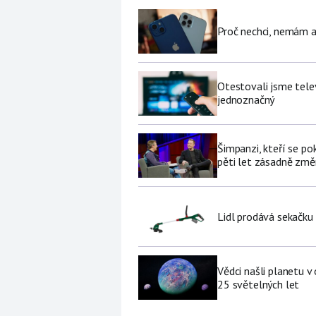
Proč nechci, nemám a
Otestovali jsme tele
jednoznačný
Šimpanzi, kteří se p
pěti let zásadně změní
Lidl prodává sekačku
Vědci našli planetu 
25 světelných let