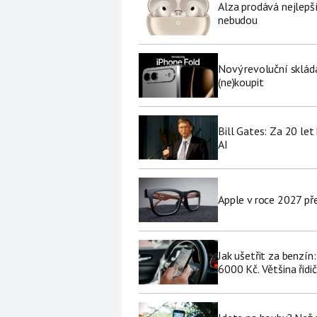
Alza prodává nejlepš
nebudou
Nový revoluční sklád
(ne)koupit
Bill Gates: Za 20 le
AI
Apple v roce 2027 pře
Jak ušetřit za benzí
6000 Kč. Většina řidi