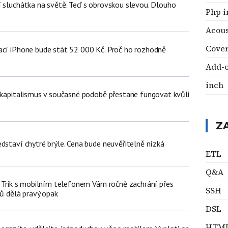
í sluchátka na světě. Teď s obrovskou slevou. Dlouho
Php i
Acous
Cover
ací iPhone bude stát 52 000 Kč. Proč ho rozhodně
Add-
inch
t kapitalismus v současné podobě přestane fungovat kvůli
Z
dstaví chytré brýle. Cena bude neuvěřitelně nízká
ETL
Q&A
n: Trik s mobilním telefonem Vám ročně zachrání přes
SSH
čů dělá pravý opak
DSL
HTM