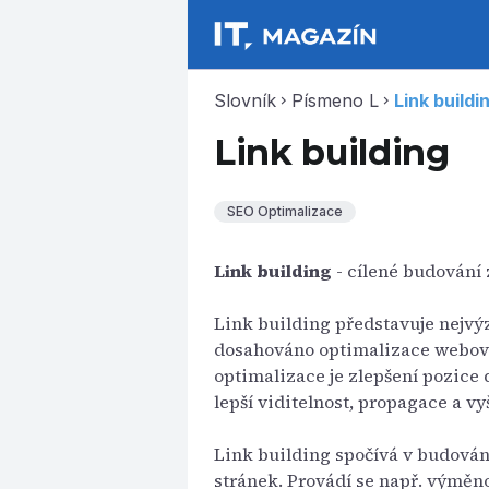
Slovník
Písmeno L
Link buildi
chevron_right
chevron_right
Link building
SEO Optimalizace
Link building
- cílené budování 
Link building představuje nejv
dosahováno optimalizace webový
optimalizace je zlepšení pozice
lepší viditelnost, propagace a vy
Link building spočívá v budován
stránek. Provádí se např. výmě