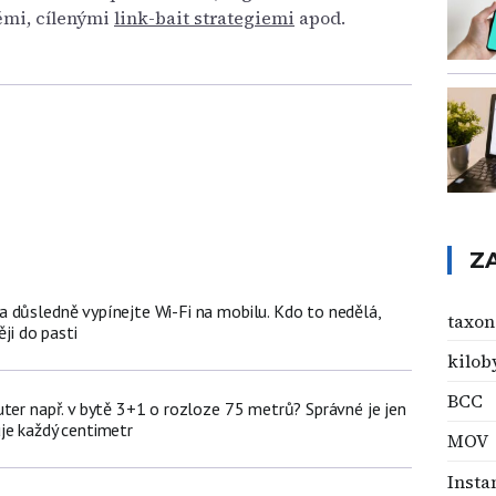
těmi, cílenými
link-bait strategiemi
apod.
Z
 důsledně vypínejte Wi-Fi na mobilu. Kdo to nedělá,
taxo
ěji do pasti
kilob
BCC
uter např. v bytě 3+1 o rozloze 75 metrů? Správné je jen
je každý centimetr
MOV
Insta