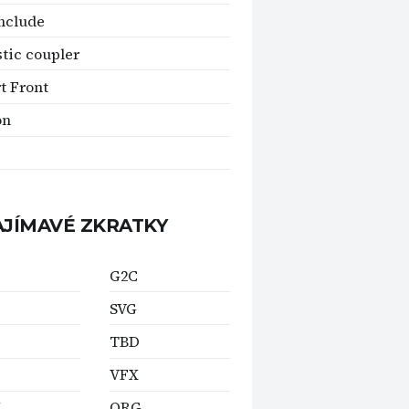
nclude
tic coupler
t Front
on
AJÍMAVÉ ZKRATKY
G2C
SVG
TBD
VFX
L
ORG