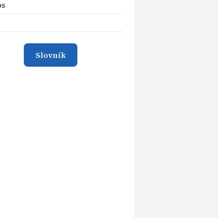
ps
Slovník