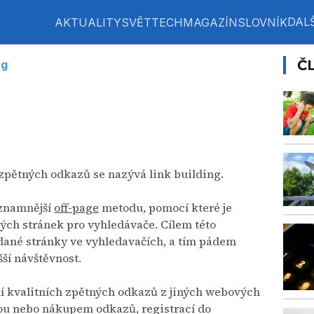
DALŠ
AKTUALITY
SVĚT
TECH
MAGAZÍN
SLOVNÍK
Č
ng
zpětných odkazů se nazývá link building.
ýznamnější
off-page
metodu, pomocí které je
ch stránek pro vyhledávače. Cílem této
 dané stránky ve vyhledavačích, a tím pádem
šší návštěvnost.
í kvalitních zpětných odkazů z jiných webových
nou nebo nákupem odkazů, registrací do