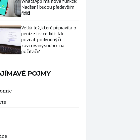
WhatsApp má nové funkce:
Nadšení budou především
řidiči
Velká lež, které připravila o
peníze tisíce lidí: Jak
poznat podvodný či
zavirovaný soubor na
počítači?
AJÍMAVÉ POJMY
nomie
yte
nce