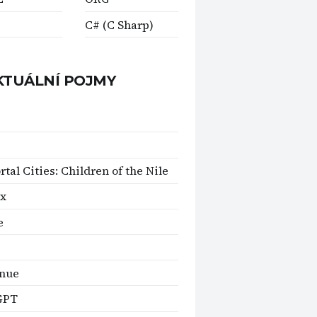
C# (C Sharp)
KTUÁLNÍ POJMY
tal Cities: Children of the Nile
ix
e
inue
GPT