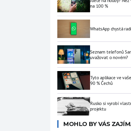
Jdete na houby? Než 
na 100 %
WhatsApp chystá radi
Seznam telefonů Sams
uvažovat o novém?
Tyto aplikace ve vaš
90 % Čechů
Rusko si vyrobí vlas
projektu
MOHLO BY VÁS ZAJÍM