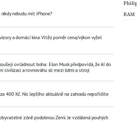
Phili
 nikdy nebudu mít iPhone?
RAM
vizory a domácí kina. Vítěz poměr cena/výkon vyšel
okoušejí ovládnout boha: Elon Musk předpovídá, že AI do
 civilizaci a rovnováhu sil mezi lidmi a stroji
 za 400 Kč. Nic lepšího aktuálně na zahradu nepořídíte
v obyvatelné zóně podobnou Zemi. Je vzdálená pouhých