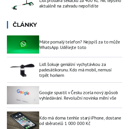
Lidl prodává sekačku za 400 Kč. Nic lepšího
aktuálně na zahradu nepořídíte
ČLÁNKY
Máte pomalý telefon? Nejspíš za to může
WhatsApp. Udělejte toto
Lidl šokuje geniální vychytávkou za
padesátikorunu. Kdo má mobil, nemusí
trpět horkem
Google spustil v Česku zcela nový způsob
vyhledávání. Revoluční novinka mění vše
Kdo má doma tenhle starý iPhone, dostane
od sběratelů 1 000 000 Kč