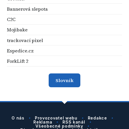
Bannerová slepota
C2C
Mojibake
trackovací pixel
Espedice.cz
ForkLift 2
Slovník
O nás
Provozovatel webu
Redakce
Reklama
RSS kanál
Všeobecné podmínky