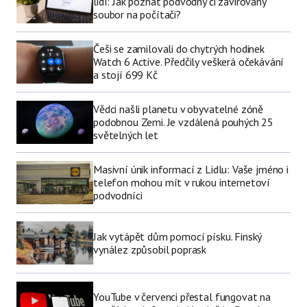
lidí: Jak poznat podvodný či zavirovaný
soubor na počítači?
Češi se zamilovali do chytrých hodinek
Watch 6 Active. Předčily veškerá očekávání
a stojí 699 Kč
Vědci našli planetu v obyvatelné zóně
podobnou Zemi. Je vzdálená pouhých 25
světelných let
Masivní únik informací z Lidlu: Vaše jméno i
telefon mohou mít v rukou internetoví
podvodníci
Jak vytápět dům pomocí písku. Finský
vynález způsobil poprask
YouTube v červenci přestal fungovat na