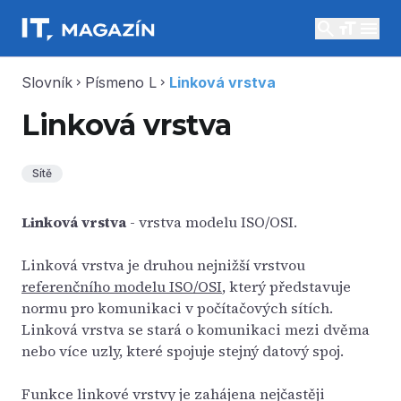
search
menu
Slovník
Písmeno L
Linková vrstva
chevron_right
chevron_right
Linková vrstva
Sítě
Linková vrstva
- vrstva modelu ISO/OSI.
Linková vrstva je druhou nejnižší vrstvou
referenčního modelu ISO/OSI
, který představuje
normu pro komunikaci v počítačových sítích.
Linková vrstva se stará o komunikaci mezi dvěma
nebo více uzly, které spojuje stejný datový spoj.
Funkce linkové vrstvy je zahájena nejčastěji