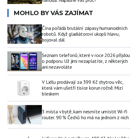
náhoda. Napadne vás proč?
MOHLO BY VÁS ZAJÍMAT
Čína pořádá brutální zápasy humanoidních
robotů. Když gladiátorovi ukopli hlavu,
bojoval dál
Seznam telefonů, které v roce 2026 přijdou
o podporu. Už jimi nezaplatíte, z některých
ani nezavoláte
V Lidlu prodávají za 399 Kč chytrou věc,
která vám ušetří tisíce korun ročně. Mizí
bleskem
3 místa v bytě, kam nesmíte umístit Wi-fi
router. 90 % Čechů ho má na jednom z nich