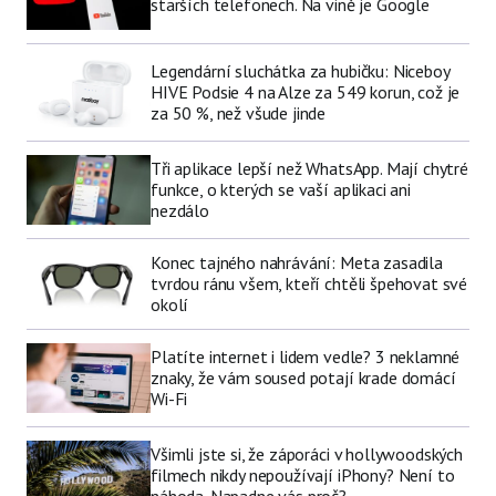
starších telefonech. Na vině je Google
Legendární sluchátka za hubičku: Niceboy
HIVE Podsie 4 na Alze za 549 korun, což je
za 50 %, než všude jinde
Tři aplikace lepší než WhatsApp. Mají chytré
funkce, o kterých se vaší aplikaci ani
nezdálo
Konec tajného nahrávání: Meta zasadila
tvrdou ránu všem, kteří chtěli špehovat své
okolí
Platíte internet i lidem vedle? 3 neklamné
znaky, že vám soused potají krade domácí
Wi-Fi
Všimli jste si, že záporáci v hollywoodských
filmech nikdy nepoužívají iPhony? Není to