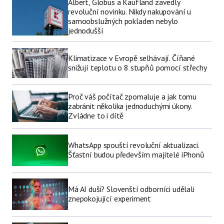
Albert, Globus a Kaufland zavedly
revoluční novinku. Nikdy nakupování u
samoobslužných pokladen nebylo
jednodušší
Klimatizace v Evropě selhávají. Číňané
snižují teplotu o 8 stupňů pomocí střechy
Proč váš počítač zpomaluje a jak tomu
zabránit několika jednoduchými úkony.
Zvládne to i dítě
WhatsApp spouští revoluční aktualizaci.
Šťastní budou především majitelé iPhonů
Má AI duši? Slovenští odborníci udělali
znepokojující experiment