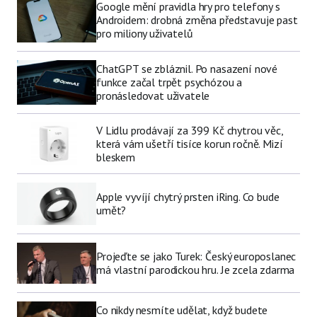
Google mění pravidla hry pro telefony s
Androidem: drobná změna představuje past
pro miliony uživatelů
ChatGPT se zbláznil. Po nasazení nové
funkce začal trpět psychózou a
pronásledovat uživatele
V Lidlu prodávají za 399 Kč chytrou věc,
která vám ušetří tisíce korun ročně. Mizí
bleskem
Apple vyvíjí chytrý prsten iRing. Co bude
umět?
Projeďte se jako Turek: Český europoslanec
má vlastní parodickou hru. Je zcela zdarma
Co nikdy nesmíte udělat, když budete