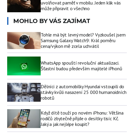
uvolňovat paměť v mobilu. Jeden klik vás
může připravit o všechno
MOHLO BY VÁS ZAJÍMAT
Tohle má být levný model? Vyzkoušel jsem
Samsung Galaxy Watch9: Král poměru
cena/výkon mě zcela uchvátil
WhatsApp spouští revoluční aktualizaci.
Šťastní budou především majitelé iPhonů
Dělníci z automobilky Hyundai vstoupili do
stávky kvůli nasazení 25 000 humanoidních
robotů
Když dítě touží po novém iPhonu: Většina
rodičů zbytečně přijde o desítky tisíc Kč.
Jaký a jak nejlépe koupit?