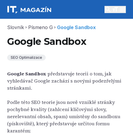
search
menu
Slovník
Písmeno G
Google Sandbox
chevron_right
chevron_right
Google Sandbox
SEO Optimalizace
Google Sandbox
představuje teorii o tom, jak
vyhledávač Google zachází s novými podezřelými
stránkami.
Podle této SEO teorie jsou nově vzniklé stránky
pochybné kvality (zahlcení klíčovými slovy,
nerelevantní obsah, spam) umístěny do sandboxu
(pískoviště), který představuje určitou formu
karantény.