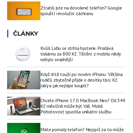
Ztratili jste na dovolené telefon? Google
spouští revoluční záchranu
ČLÁNKY
Kvůli Lidlu se strhla hysterie. Prodává
tiskárnu za 800 Kč. Tištění z mobilu nikdy
nebylo snadnější
Když dítě touží po novém iPhonu: Většina
rodičů zbytečně přijde o desítky tisíc Kč.
Jaký a jak nejlépe koupit?
Chcete iPhone 17 či MacBook Neo? Od 349
Kč měsíčně může být Váš. Mobil
Pohotovost spustila unikátní službu
Máte pomalý telefon? Nejspíš za to může