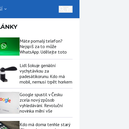
search
Í
expand_more
LÁNKY
Máte pomalý telefon?
Nejspíš za to může
WhatsApp. Udělejte toto
Lidl šokuje geniální
vychytávkou za
padesátikorunu. Kdo má
mobil, nemusí trpět horkem
Google spustil v Česku
zcela nový způsob
vyhledávání. Revoluční
novinka mění vše
Kdo má doma tenhle starý