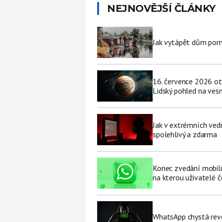
NEJNOVĚJŠÍ ČLÁNKY
Jak vytápět dům pomo
16. července 2026 ot
Lidský pohled na vesm
Jak v extrémních vedr
spolehlivý a zdarma
Konec zvedání mobilu 
na kterou uživatelé č
WhatsApp chystá revo