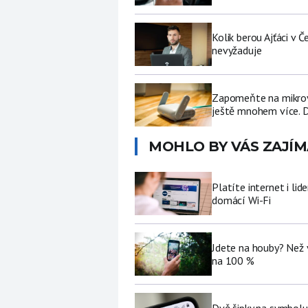
Kolik berou Ajťáci v 
nevyžaduje
Zapomeňte na mikrovl
ještě mnohem více. D
MOHLO BY VÁS ZAJÍM
Platíte internet i li
domácí Wi-Fi
Jdete na houby? Než 
na 100 %
Dvě šipky na symbolu