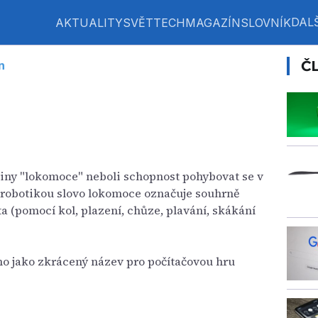
DALŠ
AKTUALITY
SVĚT
TECH
MAGAZÍN
SLOVNÍK
Č
n
tiny "lokomoce" neboli schopnost pohybovat se v
í robotikou slovo lokomoce označuje souhrně
 (pomocí kol, plazení, chůze, plavání, skákání
no jako zkrácený název pro počítačovou hru