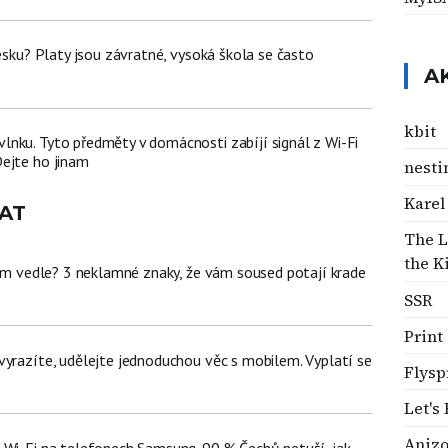
Česku? Platy jsou závratné, vysoká škola se často
A
kbit
nku. Tyto předměty v domácnosti zabíjí signál z Wi-Fi
ejte ho jinam
nesti
Karel
AT
The L
the K
dem vedle? 3 neklamné znaky, že vám soused potají krade
SSR
Print
vyrazíte, udělejte jednoduchou věc s mobilem. Vyplatí se
Flysp
Let's
Anizo
 Wi-Fi na telefonech Samsung. 90 % Čechů netuší, jak