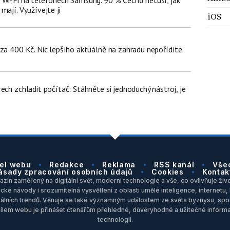
mají. Využívejte ji
iOS
 za 400 Kč. Nic lepšího aktuálně na zahradu nepořídíte
ech zchladit počítač: Stáhněte si jednoduchý nástroj, je
el webu
Redakce
Reklama
RSS kanál
Vše
ásady zpracování osobních údajů
Cookies
Kontak
zín zaměřený na digitální svět, moderní technologie a vše, co ovlivňuje život
ické návody i srozumitelná vysvětlení z oblasti umělé inteligence, internet
itálních trendů. Věnuje se také významným událostem ze světa byznysu, spol
Cílem webu je přinášet čtenářům přehledné, důvěryhodné a užitečné inform
technologií.