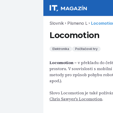
Slovník
Písmeno L
Locomotio
chevron_right
chevron_right
Locomotion
Elektronika
Počítačové hry
Locomotion
= v překladu do češ
prostoru. V souvislosti s mobiln
metody pro způsob pohybu robota
apod.).
Slovo Locomotion je také požívá
Chris Sawyer's Locomotion
.