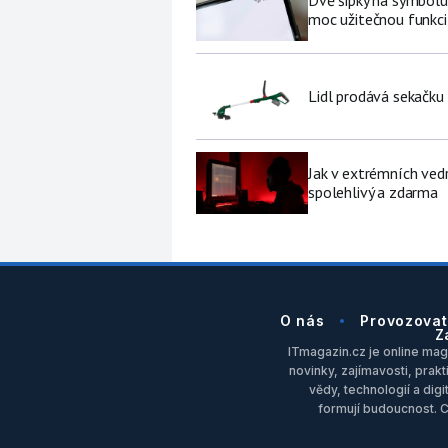
moc užitečnou funkci 
Lidl prodává sekačku
Jak v extrémních vedr
spolehlivý a zdarma
O nás
Provozovat
Z
ITmagazin.cz je online maga
novinky, zajímavosti, prakt
vědy, technologií a dig
formují budoucnost. 