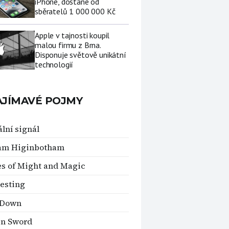
iPhone, dostane od
sběratelů 1 000 000 Kč
Apple v tajnosti koupil
malou firmu z Brna.
Disponuje světově unikátní
technologií
AJÍMAVÉ POJMY
ální signál
iam Higinbotham
s of Might and Magic
testing
 Down
en Sword