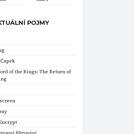
KTUÁLNÍ POJMY
ng
 Čapek
ord of the Rings: The Return of
ing
 screen
ray
 Encrypt
tropní filtrování