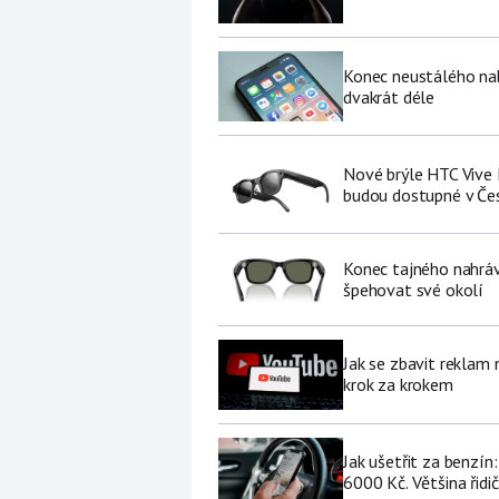
Konec neustálého nabí
dvakrát déle
Nové brýle HTC Vive 
budou dostupné v Če
Konec tajného nahráv
špehovat své okolí
Jak se zbavit reklam
krok za krokem
Jak ušetřit za benzí
6000 Kč. Většina řidi