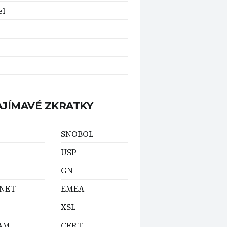
el
AJÍMAVÉ ZKRATKY
SNOBOL
USP
GN
NET
EMEA
XSL
AM
CERT