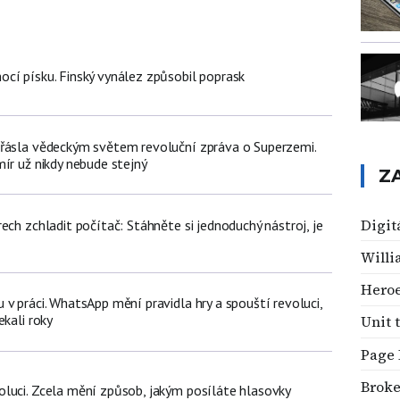
cí písku. Finský vynález způsobil poprask
řásla vědeckým světem revoluční zpráva o Superzemi.
ír už nikdy nebude stejný
Z
Digit
ech zchladit počítač: Stáhněte si jednoduchý nástroj, je
Will
Heroe
v práci. WhatsApp mění pravidla hry a spouští revoluci,
ekali roky
Unit 
Page
Brok
luci. Zcela mění způsob, jakým posíláte hlasovky