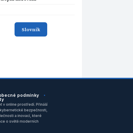
Slovník
obecné podmínky
ty
 v online prostředí. Přináší
u, kybernetické bezpečnosti,
ečnosti a inovací, které
ace o světě moderních