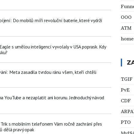
Funn
OOO
jení: Do mobilů míří revoluční baterie, které vydrží
ATM
home
Eagle s umělou inteligencí vyvolaly v USA poprask. Kdy
sku?
Z
ání: Meta zasadila tvrdou ránu všem, kteří chtěli
TGIF
PvE
 na YouTube a nezaplatit ani korunu. Jednoduchý návod
CDF
ARPA
PTO
n: Trik s mobilním telefonem Vám ročně zachrání přes
čů dělá pravý opak
MyIS