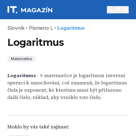
search
menu
Slovník
Písmeno L
Logaritmus
chevron_right
chevron_right
Logaritmus
Matematika
Logaritmus
- v matematice je logaritmus inverzní
operací k umocňování, což znamená, že logaritmus
čísla je exponent, ke kterému musí být přiřazeno
další číslo, základ, aby vzniklo toto číslo.
Mohlo by vás také zajímat: