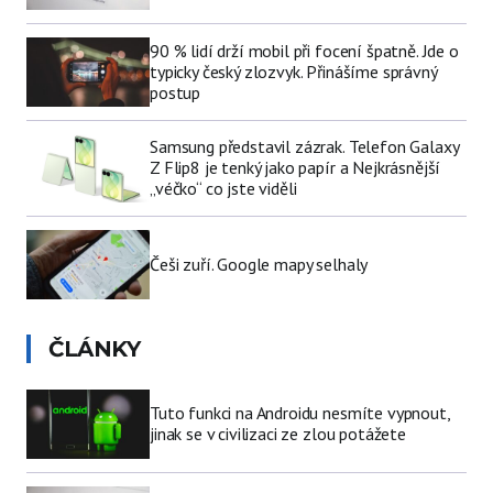
90 % lidí drží mobil při focení špatně. Jde o
typicky český zlozvyk. Přinášíme správný
postup
Samsung představil zázrak. Telefon Galaxy
Z Flip8 je tenký jako papír a Nejkrásnější
„véčko“ co jste viděli
Češi zuří. Google mapy selhaly
ČLÁNKY
Tuto funkci na Androidu nesmíte vypnout,
jinak se v civilizaci ze zlou potážete