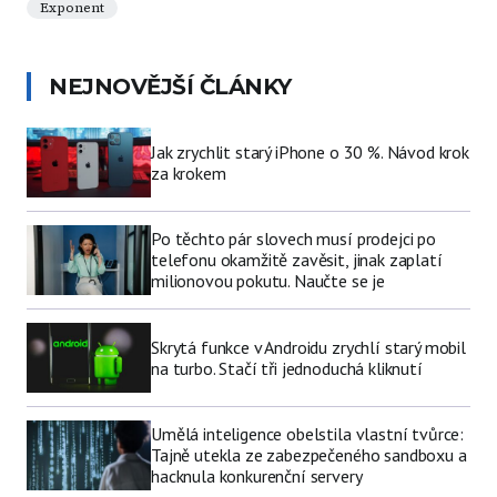
Exponent
NEJNOVĚJŠÍ ČLÁNKY
Jak zrychlit starý iPhone o 30 %. Návod krok
za krokem
Po těchto pár slovech musí prodejci po
telefonu okamžitě zavěsit, jinak zaplatí
milionovou pokutu. Naučte se je
Skrytá funkce v Androidu zrychlí starý mobil
na turbo. Stačí tři jednoduchá kliknutí
Umělá inteligence obelstila vlastní tvůrce:
Tajně utekla ze zabezpečeného sandboxu a
hacknula konkurenční servery