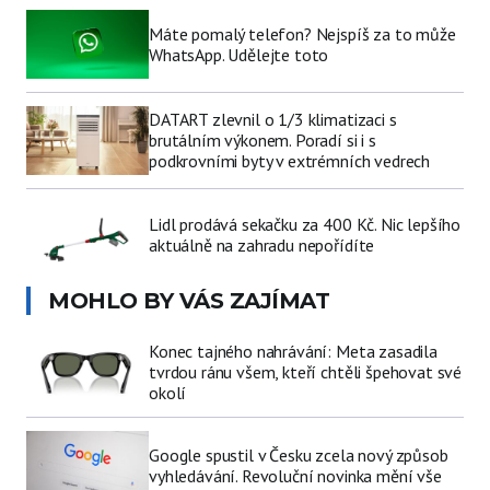
Máte pomalý telefon? Nejspíš za to může
WhatsApp. Udělejte toto
DATART zlevnil o 1/3 klimatizaci s
brutálním výkonem. Poradí si i s
podkrovními byty v extrémních vedrech
Lidl prodává sekačku za 400 Kč. Nic lepšího
aktuálně na zahradu nepořídíte
MOHLO BY VÁS ZAJÍMAT
Konec tajného nahrávání: Meta zasadila
tvrdou ránu všem, kteří chtěli špehovat své
okolí
Google spustil v Česku zcela nový způsob
vyhledávání. Revoluční novinka mění vše