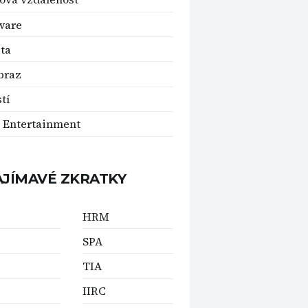
ware
ita
braz
tí
 Entertainment
AJÍMAVÉ ZKRATKY
HRM
SPA
TIA
IIRC