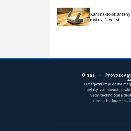
Kam naklonit antény W
mýtu a škodí si
O nás
Provozovat
Z
ITmagazin.cz je online maga
novinky, zajímavosti, prakt
vědy, technologií a dig
formují budoucnost. 