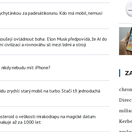
 vychytávkou za padesátikorunu. Kdo má mobil, nemusí
okoušejí ovládnout boha: Elon Musk předpovídá, že AI do
 civilizaci a rovnováhu sil mezi lidmi a stroji
 nikdy nebudu mít iPhone?
Z
chro
idu zrychlí starý mobil na turbo. Stačí tři jednoduchá
Direc
mili
steroid o velikosti mrakodrapu na magické datum.
Kerbe
akuje až za 1000 let
změno