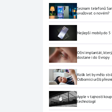
Seznam telefonů Sams
uvažovat o novém?
Nejlepší mobily do 5
Oční implantát, který
dostane i do Evropy
Kolik let by mělo str
Odborníci určili přesn
Apple v tajnosti koup
technologií