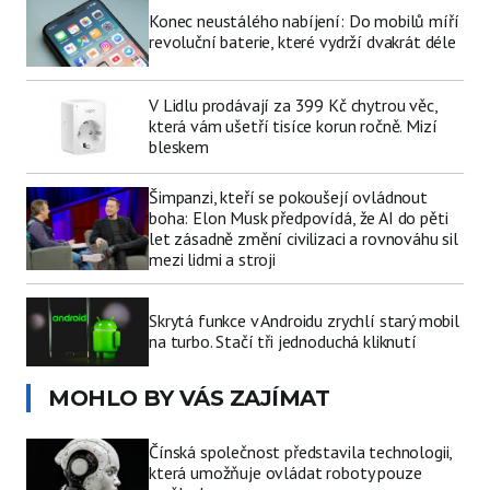
Konec neustálého nabíjení: Do mobilů míří
revoluční baterie, které vydrží dvakrát déle
V Lidlu prodávají za 399 Kč chytrou věc,
která vám ušetří tisíce korun ročně. Mizí
bleskem
Šimpanzi, kteří se pokoušejí ovládnout
boha: Elon Musk předpovídá, že AI do pěti
let zásadně změní civilizaci a rovnováhu sil
mezi lidmi a stroji
Skrytá funkce v Androidu zrychlí starý mobil
na turbo. Stačí tři jednoduchá kliknutí
MOHLO BY VÁS ZAJÍMAT
Čínská společnost představila technologii,
která umožňuje ovládat roboty pouze