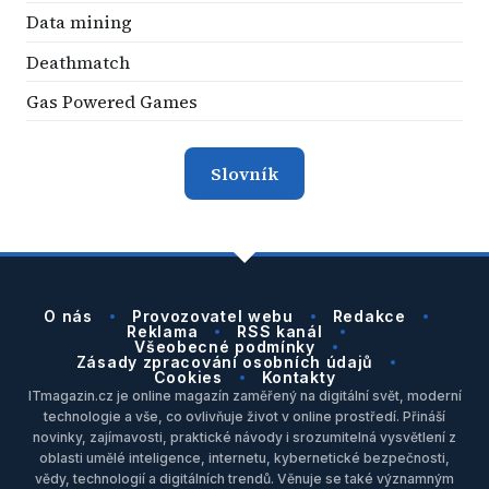
Data mining
Deathmatch
Gas Powered Games
Slovník
O nás
Provozovatel webu
Redakce
Reklama
RSS kanál
Všeobecné podmínky
Zásady zpracování osobních údajů
Cookies
Kontakty
ITmagazin.cz je online magazín zaměřený na digitální svět, moderní
technologie a vše, co ovlivňuje život v online prostředí. Přináší
novinky, zajímavosti, praktické návody i srozumitelná vysvětlení z
oblasti umělé inteligence, internetu, kybernetické bezpečnosti,
vědy, technologií a digitálních trendů. Věnuje se také významným