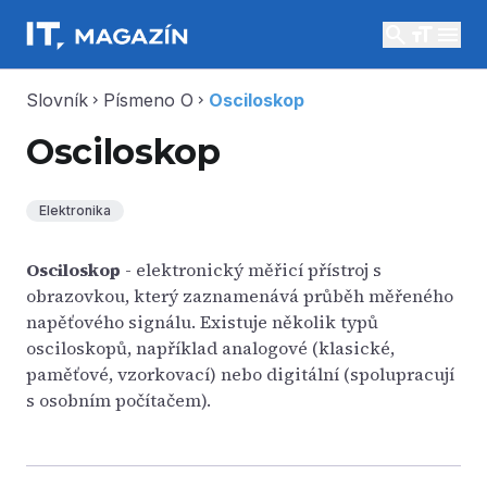
search
menu
Slovník
Písmeno O
Osciloskop
chevron_right
chevron_right
Osciloskop
Elektronika
Osciloskop
- elektronický měřicí přístroj s
obrazovkou, který zaznamenává průběh měřeného
napěťového signálu. Existuje několik typů
osciloskopů, například analogové (klasické,
paměťové, vzorkovací) nebo digitální (spolupracují
s osobním počítačem).