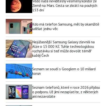
Vědci našli neviditelný vesmírný koridor ze
Země na Mars. Cesta se zkrátí na pouhých
153 dní
Kdo má telefon Samsung, měl by okamžitě
udělat jednu věc
Nejúžasnější Samsung Galaxy zlevnili na
Alze o 15 000 Kč. Tuhle technologickou
vychytávku si teď může dovolit téměř
každý Čech
Seznam se soudí s Googlem o 10 miliard
korun
Seznam telefonů, které v roce 2026 přijdou
o podporu. Už jimi nezaplatíte, z některých
ani nezavoláte