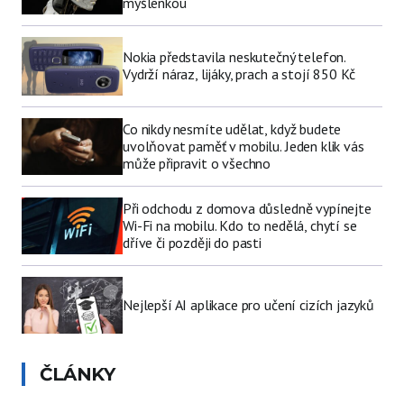
myšlenkou
Nokia představila neskutečný telefon.
Vydrží náraz, lijáky, prach a stojí 850 Kč
Co nikdy nesmíte udělat, když budete
uvolňovat paměť v mobilu. Jeden klik vás
může připravit o všechno
Při odchodu z domova důsledně vypínejte
Wi-Fi na mobilu. Kdo to nedělá, chytí se
dříve či později do pasti
Nejlepší AI aplikace pro učení cizích jazyků
ČLÁNKY