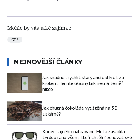
Mohlo by vás také zajímat:
GPS
NEJNOVĚJŠÍ ČLÁNKY
Jak snadné zrychlit starý android krok za
krokem. Tenhle úžasný trik nezná téměř
nikdo
Jak chutná čokoláda vytištěná na 3D
tiskárně?
Konec tajného nahrávání: Meta zasadila
tvrdou ránu všem, kteří chtěli špehovat své