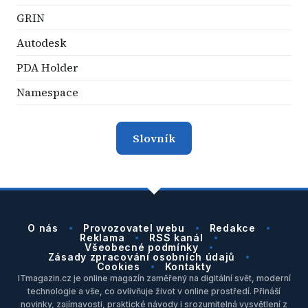
GRIN
Autodesk
PDA Holder
Namespace
Slovník
O nás
Provozovatel webu
Redakce
Reklama
RSS kanál
Všeobecné podmínky
Zásady zpracování osobních údajů
Cookies
Kontakty
ITmagazin.cz je online magazín zaměřený na digitální svět, moderní
technologie a vše, co ovlivňuje život v online prostředí. Přináší
novinky, zajímavosti, praktické návody i srozumitelná vysvětlení z