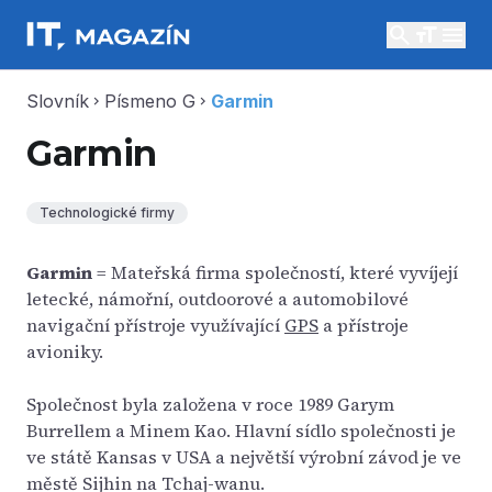
search
menu
Slovník
Písmeno G
Garmin
chevron_right
chevron_right
Garmin
Technologické firmy
Garmin
= Mateřská firma společností, které vyvíjejí
letecké, námořní, outdoorové a automobilové
navigační přístroje využívající
GPS
a přístroje
avioniky.
Společnost byla založena v roce 1989 Garym
Burrellem a Minem Kao. Hlavní sídlo společnosti je
ve státě Kansas v USA a největší výrobní závod je ve
městě Sijhin na Tchaj-wanu.