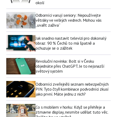
okolí
Odborníci varují seniory: Nepoužívejte
větráky ve velkých vedrech. Mohou vás
„uvařit zaživa“
Jak snadno nastavit televizi pro dokonalý
obraz: 90 % Čechů to má špatně a
ochuzuje se o zážitek
Revoluční novinka: Bolt si v Česku
objednáte přes ChatGPT. Je to nejsnazší
světový systém
Odborníci zveřejněli seznam nebezpečných
PIN. Tyto čtyři kombinace podvodníci zkusí
jako první. Máte jednu z nich?
Co s mobilem v horku: Když se přehřeje a
ztmavne display, nesmíte udělat tuto věc.
Zničíte ho ve vteřině