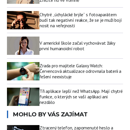
Chytré „úchylácké brýle“ s fotoaparátem
budí tak negativní reakce, že se je muži bojí
nosit na veřejnosti
V americké škole začal vychovávat žáky
první humanoidní robot
Zrada pro majitele Galaxy Watch:
Červencová aktualizace odrovnala baterii a
řešení neexistuje
Tři aplikace lepší než WhatsApp. Mají chytré
funkce, o kterých se vaší aplikaci ani
nezdálo
MOHLO BY VÁS ZAJÍMAT
Ztracený telefon, zapomenuté heslo a