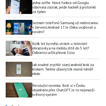
jedna selfie: Nová funkce od Googlu
slibovala zázrak, jenže hackeři ji prolomili
za týden
Seznam telefonů Samsung už nedostanou
v červenci Android 17. Je třeba uvažovat o
novém?
Kolik let by mělo strávit u televizní
obrazovky a na mobilu dítě do 5 let?
Odborníci určili přesné číslo
Jak snadné zrychlit starý android krok za
krokem. Tenhle úžasný trik nezná téměř
nikdo
Revoluční novinka: Bolt si v Česku
objednáte přes ChatGPT. Je to nejsnazší
světový systém