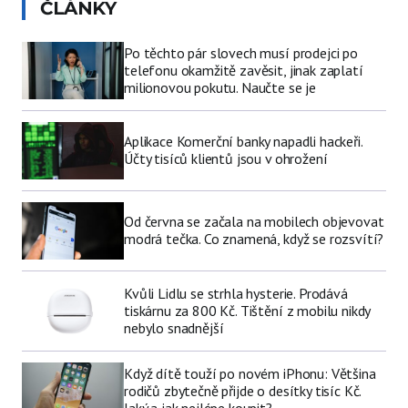
ČLÁNKY
Po těchto pár slovech musí prodejci po
telefonu okamžitě zavěsit, jinak zaplatí
milionovou pokutu. Naučte se je
Aplikace Komerční banky napadli hackeři.
Účty tisíců klientů jsou v ohrožení
Od června se začala na mobilech objevovat
modrá tečka. Co znamená, když se rozsvítí?
Kvůli Lidlu se strhla hysterie. Prodává
tiskárnu za 800 Kč. Tištění z mobilu nikdy
nebylo snadnější
Když dítě touží po novém iPhonu: Většina
rodičů zbytečně přijde o desítky tisíc Kč.