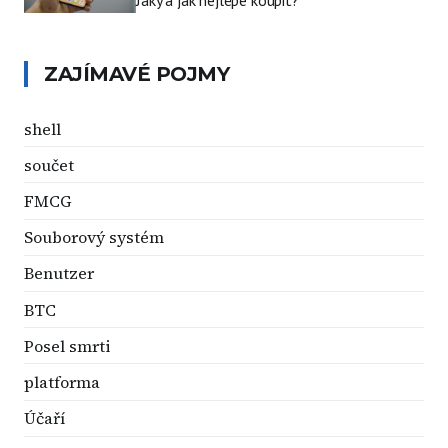
Jaký a jak nejlépe koupit?
ZAJÍMAVÉ POJMY
shell
součet
FMCG
Souborový systém
Benutzer
BTC
Posel smrti
platforma
Účaří