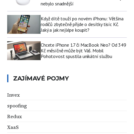
nebylo snadnější
Když dítě touží po novém iPhonu: Většina
rodičů zbytečně přijde o desítky tisíc Kč.
Jaký a jak nejlépe koupit?
Chcete iPhone 17 či MacBook Neo? Od 349
Kč měsíčně může být Váš. Mobil
Pohotovost spustila unikátní službu
ZAJÍMAVÉ POJMY
Invex
spoofing
Redux
XaaS