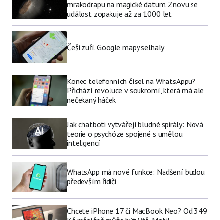
mrakodrapu na magické datum. Znovu se
událost zopakuje až za 1000 let
Češi zuří. Google mapy selhaly
Konec telefonních čísel na WhatsAppu?
Přichází revoluce v soukromí, která má ale
nečekaný háček
Jak chatboti vytvářejí bludné spirály: Nová
teorie o psychóze spojené s umělou
inteligencí
WhatsApp má nové funkce: Nadšení budou
především řidiči
Chcete iPhone 17 či MacBook Neo? Od 349
Kč měsíčně může být Váš. Mobil