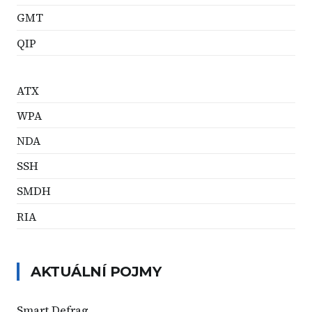
GMT
QIP
ATX
WPA
NDA
SSH
SMDH
RIA
AKTUÁLNÍ POJMY
Smart Defrag