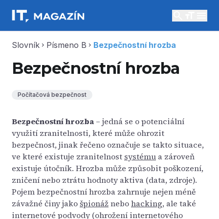
search
menu
Slovník
Písmeno B
Bezpečnostní hrozba
chevron_right
chevron_right
Bezpečnostní hrozba
Počítačová bezpečnost
Bezpečnostní hrozba
– jedná se o potenciální
využití zranitelnosti, které může ohrozit
bezpečnost, jinak řečeno označuje se takto situace,
ve které existuje zranitelnost
systému
a zároveň
existuje útočník. Hrozba může způsobit poškození,
zničení nebo ztrátu hodnoty aktiva (data, zdroje).
Pojem bezpečnostní hrozba zahrnuje nejen méně
závažné činy jako
špionáž
nebo
hacking
, ale také
internetové podvody (ohrožení internetového