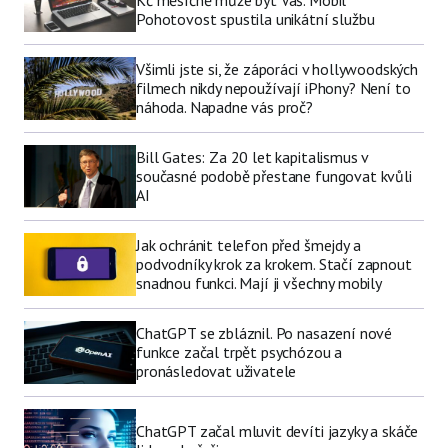
Pohotovost spustila unikátní službu
Všimli jste si, že záporáci v hollywoodských
filmech nikdy nepoužívají iPhony? Není to
náhoda. Napadne vás proč?
Bill Gates: Za 20 let kapitalismus v
současné podobě přestane fungovat kvůli
AI
Jak ochránit telefon před šmejdy a
podvodníky krok za krokem. Stačí zapnout
snadnou funkci. Mají ji všechny mobily
ChatGPT se zbláznil. Po nasazení nové
funkce začal trpět psychózou a
pronásledovat uživatele
ChatGPT začal mluvit devíti jazyky a skáče