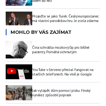
lidem do řeči
Projeďte se jako Turek: Český europoslanec
má vlastní parodickou hru. Je zcela zdarma
MOHLO BY VÁS ZAJÍMAT
Čína schválila mozkový čip pro běžné
pacienty. Pomáhá ochrnutým
YouTube v červenci přestal fungovat na
starších telefonech. Na vině je Google
Jak vytápět dům pomocí písku. Finský
vynález způsobil poprask