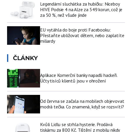
Legendární sluchátka za hubičku: Niceboy
HIVE Podsie 4 na Alze za 549 korun, což je
za 50 %, než všude jinde
EU vytáhla do boje proti Facebooku:
Přestaňte ubližovat dětem, nebo zaplatíte
miliardy
ČLÁNKY
Aplikace Komerční banky napadli hackeři.
Účty tisíců klientů jsou v ohrožení
Od června se začala na mobilech objevovat
modrá tečka. Co znamená, když se rozsvítí?
Kvůli Lidlu se strhla hysterie. Prodává
tiskárnu za 800 Kč. Tištění z mobilu nikdy