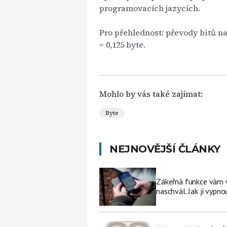
programovacích jazycích.
Pro přehlednost: převody bitů na b
= 0,125 byte.
Mohlo by vás také zajímat:
Byte
NEJNOVĚJŠÍ ČLÁNKY
Zákeřná funkce vám v 
naschvál. Jak ji vypno