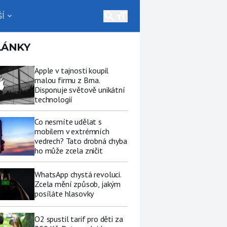
search
Í
expand_more
LÁNKY
Apple v tajnosti koupil
malou firmu z Brna.
Disponuje světově unikátní
technologií
Co nesmíte udělat s
mobilem v extrémních
vedrech? Tato drobná chyba
ho může zcela zničit
WhatsApp chystá revoluci.
Zcela mění způsob, jakým
posíláte hlasovky
O2 spustil tarif pro děti za