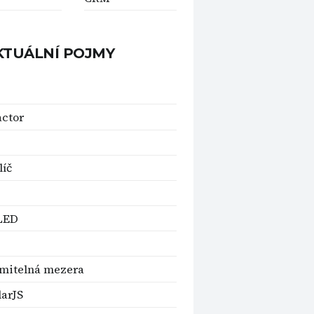
KTUÁLNÍ POJMY
actor
líč
LED
mitelná mezera
arJS