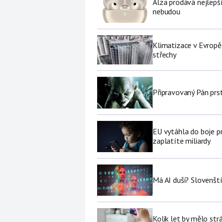
Alza prodává nejlepš
nebudou
Klimatizace v Evropě
střechy
Připravovaný Pán prs
EU vytáhla do boje p
zaplatíte miliardy
Má AI duši? Slovenští
Kolik let by mělo str