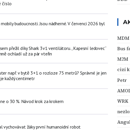
é číslo
A
mobily budoucnosti. Jsou nádherné. V červenci 2026 byl
MDM
Bus f
sem přežil díky Shark 3v1 ventilátoru. „Kapesní ledovec“
mně ochladí už za pár vteřin
M2M
cizí k
uter např. v bytě 3+1 o rozloze 75 metrů? Správné je jen
je každý centimetr
Petr
AMO
WRK
hone o 30 %. Návod krok za krokem
nezlo
Angul
al vychovávat žáky první humanoidní robot