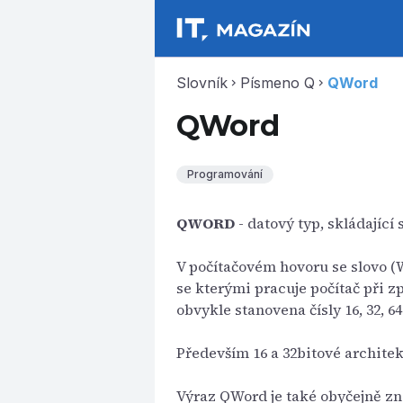
Slovník
Písmeno Q
QWord
chevron_right
chevron_right
QWord
Programování
QWORD
- datový typ, skládající s
V počítačovém hovoru se slovo (W
se kterými pracuje počítač při zp
obvykle stanovena čísly 16, 32, 64
Především 16 a 32bitové architek
Výraz QWord je také obyčejně zná