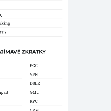
ej
rking
RTY
AJÍMAVÉ ZKRATKY
ECC
VPN
DSLR
hpad
GMT
RPC
CRM