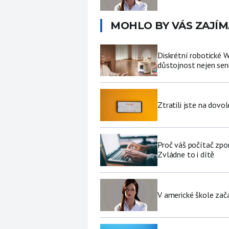
MOHLO BY VÁS ZAJÍM
Diskrétní robotické W
důstojnost nejen se
Ztratili jste na dov
Proč váš počítač zpo
Zvládne to i dítě
V americké škole zač