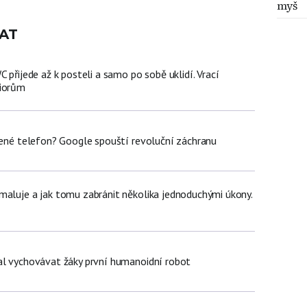
myš
AT
C přijede až k posteli a samo po sobě uklidí. Vrací
niorům
olené telefon? Google spouští revoluční záchranu
maluje a jak tomu zabránit několika jednoduchými úkony.
al vychovávat žáky první humanoidní robot