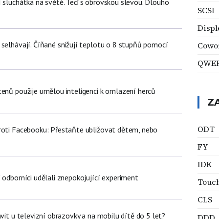
í sluchátka na světě. Teď s obrovskou slevou. Dlouho
SCSI
Displ
 selhávají. Číňané snižují teplotu o 8 stupňů pomocí
Cowo
QWE
tenů použije umělou inteligenci k omlazení herců
Z
ODT
roti Facebooku: Přestaňte ubližovat dětem, nebo
FY
IDK
 odborníci udělali znepokojující experiment
Touc
CLS
ávit u televizní obrazovky a na mobilu dítě do 5 let?
DDD