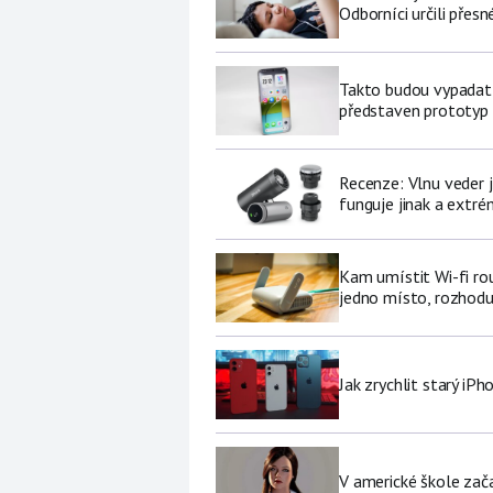
Odborníci určili přesn
Takto budou vypadat 
představen prototyp
Recenze: Vlnu veder j
funguje jinak a extré
Kam umístit Wi-fi ro
jedno místo, rozhodu
Jak zrychlit starý iP
V americké škole zač