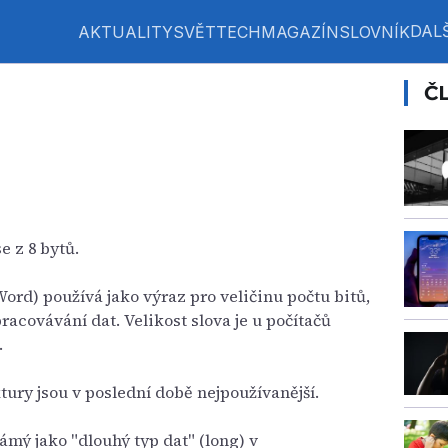
DALŠ
AKTUALITY
SVĚT
TECH
MAGAZÍN
SLOVNÍK
Č
e z 8 bytů.
ord) používá jako výraz pro veličinu počtu bitů,
racovávání dat. Velikost slova je u počítačů
.
tury jsou v poslední době nejpoužívanější.
mý jako "dlouhý typ dat" (long) v