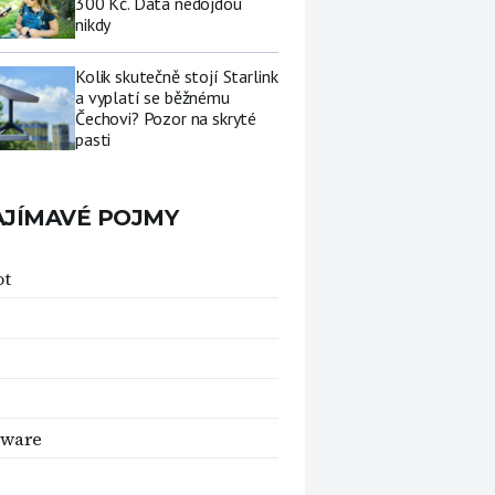
300 Kč. Data nedojdou
nikdy
Kolik skutečně stojí Starlink
a vyplatí se běžnému
Čechovi? Pozor na skryté
pasti
AJÍMAVÉ POJMY
ot
rware