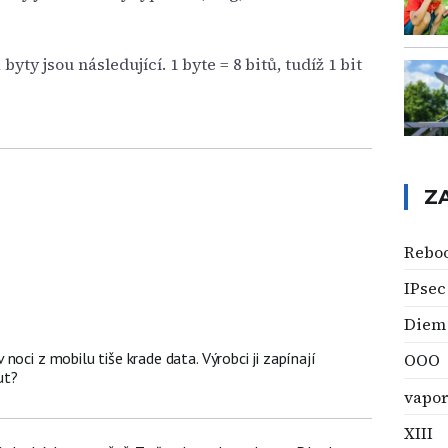
yty jsou následující. 1 byte = 8 bitů, tudíž 1 bit
Z
Rebo
IPsec
Diem
noci z mobilu tiše krade data. Výrobci ji zapínají
OOO
ut?
vapo
XIII