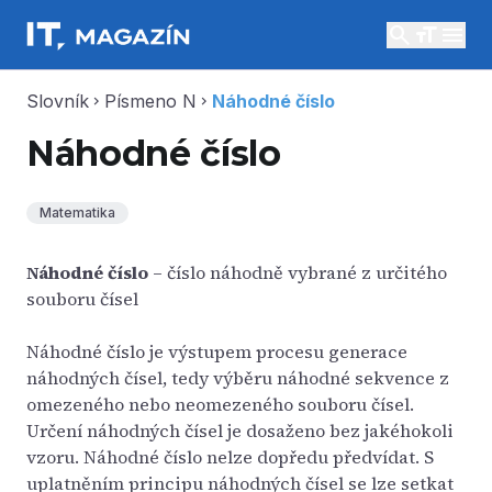
search
menu
Slovník
Písmeno N
Náhodné číslo
chevron_right
chevron_right
Náhodné číslo
Matematika
Náhodné číslo
– číslo náhodně vybrané z určitého
souboru čísel
Náhodné číslo je výstupem procesu generace
náhodných čísel, tedy výběru náhodné sekvence z
omezeného nebo neomezeného souboru čísel.
Určení náhodných čísel je dosaženo bez jakéhokoli
vzoru. Náhodné číslo nelze dopředu předvídat. S
uplatněním principu náhodných čísel se lze setkat