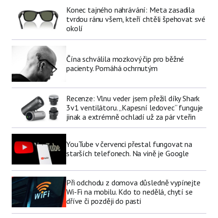
Konec tajného nahrávání: Meta zasadila
tvrdou ránu všem, kteří chtěli špehovat své
okolí
Čína schválila mozkový čip pro běžné
pacienty. Pomáhá ochrnutým
Recenze: Vlnu veder jsem přežil díky Shark
3v1 ventilátoru. „Kapesní ledovec“ funguje
jinak a extrémně ochladí už za pár vteřin
YouTube v červenci přestal fungovat na
starších telefonech. Na vině je Google
Při odchodu z domova důsledně vypínejte
Wi-Fi na mobilu. Kdo to nedělá, chytí se
dříve či později do pasti