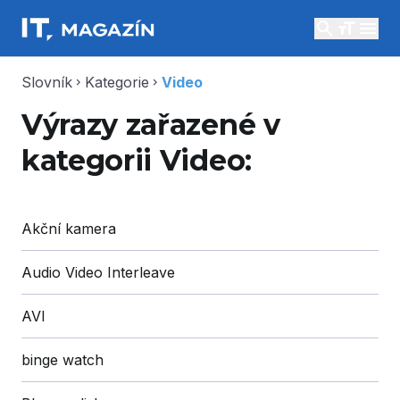
search
menu
Slovník
Kategorie
Video
chevron_right
chevron_right
Výrazy zařazené v
kategorii Video:
Akční kamera
Audio Video Interleave
AVI
binge watch