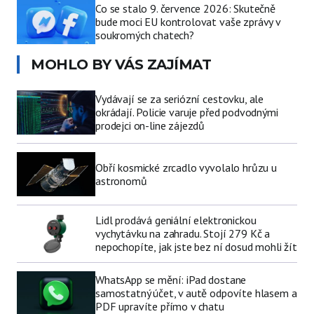
Co se stalo 9. července 2026: Skutečně
bude moci EU kontrolovat vaše zprávy v
soukromých chatech?
MOHLO BY VÁS ZAJÍMAT
Vydávají se za seriózní cestovku, ale
okrádají. Policie varuje před podvodnými
prodejci on-line zájezdů
Obří kosmické zrcadlo vyvolalo hrůzu u
astronomů
Lidl prodává geniální elektronickou
vychytávku na zahradu. Stojí 279 Kč a
nepochopíte, jak jste bez ní dosud mohli žít
WhatsApp se mění: iPad dostane
samostatný účet, v autě odpovíte hlasem a
PDF upravíte přímo v chatu