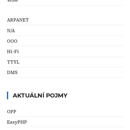
WoW
ARPANET
N/A
OOO
Hi-Fi
TTYL
DMS
AKTUÁLNÍ POJMY
OPP
EasyPHP