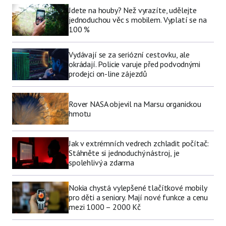
Jdete na houby? Než vyrazíte, udělejte
jednoduchou věc s mobilem. Vyplatí se na
100 %
Vydávají se za seriózní cestovku, ale
okrádají. Policie varuje před podvodnými
prodejci on-line zájezdů
Rover NASA objevil na Marsu organickou
hmotu
Jak v extrémních vedrech zchladit počítač:
Stáhněte si jednoduchý nástroj, je
spolehlivý a zdarma
Nokia chystá vylepšené tlačítkové mobily
pro děti a seniory. Mají nové funkce a cenu
mezi 1000 – 2000 Kč