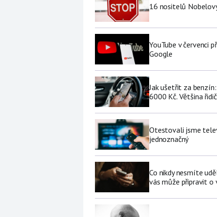
16 nositelů Nobelovy
YouTube v červenci př
Google
Jak ušetřit za benzí
6000 Kč. Většina řidi
Otestovali jsme tele
jednoznačný
Co nikdy nesmíte udě
vás může připravit o