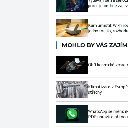
prodejci on-line záje
Kam umístit Wi-fi ro
jedno místo, rozhodu
MOHLO BY VÁS ZAJÍM
Obří kosmické zrcad
Klimatizace v Evropě
střechy
WhatsApp se mění: i
PDF upravíte přímo 