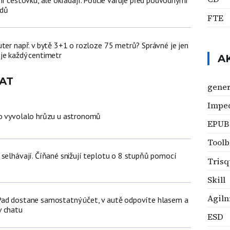
zdů
FTE
uter např. v bytě 3+1 o rozloze 75 metrů? Správné je jen
je každý centimetr
A
AT
gener
Impe
lo vyvolalo hrůzu u astronomů
EPUB
Toolb
 selhávají. Číňané snižují teplotu o 8 stupňů pomocí
Trisq
Skill
Agiln
Pad dostane samostatný účet, v autě odpovíte hlasem a
v chatu
ESD