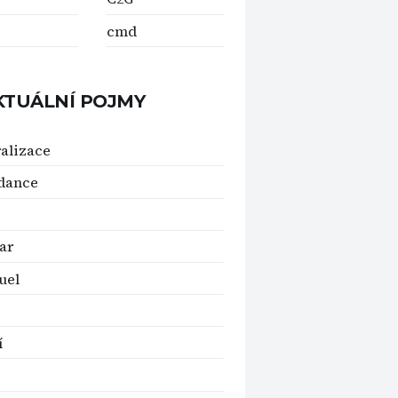
cmd
KTUÁLNÍ POJMY
alizace
dance
ar
uel
í