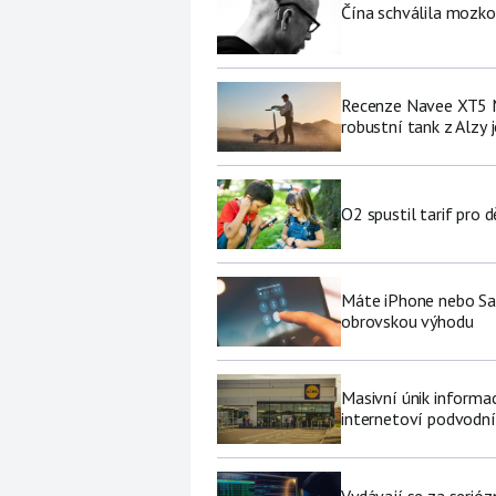
Čína schválila mozko
Recenze Navee XT5 M
robustní tank z Alzy j
O2 spustil tarif pro 
Máte iPhone nebo Sa
obrovskou výhodu
Masivní únik informa
internetoví podvodní
Vydávají se za serióz