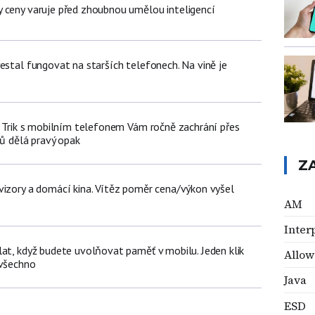
 ceny varuje před zhoubnou umělou inteligencí
estal fungovat na starších telefonech. Na vině je
n: Trik s mobilním telefonem Vám ročně zachrání přes
čů dělá pravý opak
Z
vizory a domácí kina. Vítěz poměr cena/výkon vyšel
AM
Inter
lat, když budete uvolňovat paměť v mobilu. Jeden klik
Allow
 všechno
Java
ESD