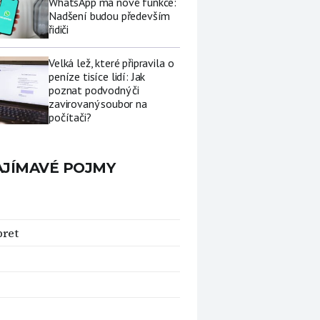
WhatsApp má nové funkce:
Nadšení budou především
řidiči
Velká lež, které připravila o
peníze tisíce lidí: Jak
poznat podvodný či
zavirovaný soubor na
počítači?
AJÍMAVÉ POJMY
pret