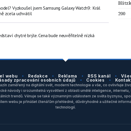
Blitz
model? Vyzkoušel jsem Samsung Galaxy Watch9: Král
200
ě zcela uchvátil
dstaví chytré brýle. Cena bude neuvěřitelně nízká
el webu
Redakce
Reklama
RSS kanál
Vše
ásady zpracování osobních údajů
Cookies
Kontak
zín zaměřený na digitální svět, moderní technologie a vše, co ovlivňuje život
ické návody i srozumitelná vysvětlení z oblasti umělé inteligence, internet
itálních trendů. Věnuje se také významným událostem ze světa byznysu, spol
Cílem webu je přinášet čtenářům přehledné, důvěryhodné a užitečné inform
technologií.