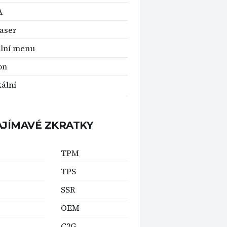
A
laser
lní menu
on
kální
AJÍMAVÉ ZKRATKY
TPM
TPS
SSR
OEM
C2G