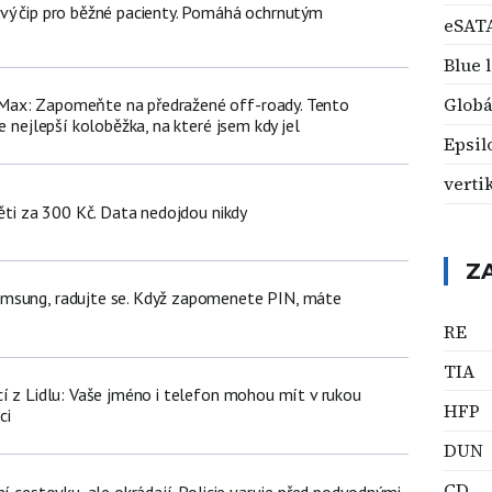
vý čip pro běžné pacienty. Pomáhá ochrnutým
eSAT
Blue 
Globá
ax: Zapomeňte na předražené off-roady. Tento
e nejlepší koloběžka, na které jsem kdy jel
Epsil
verti
děti za 300 Kč. Data nedojdou nikdy
Z
msung, radujte se. Když zapomenete PIN, máte
RE
TIA
cí z Lidlu: Vaše jméno i telefon mohou mít v rukou
HFP
ci
DUN
CD
ní cestovku, ale okrádají. Policie varuje před podvodnými