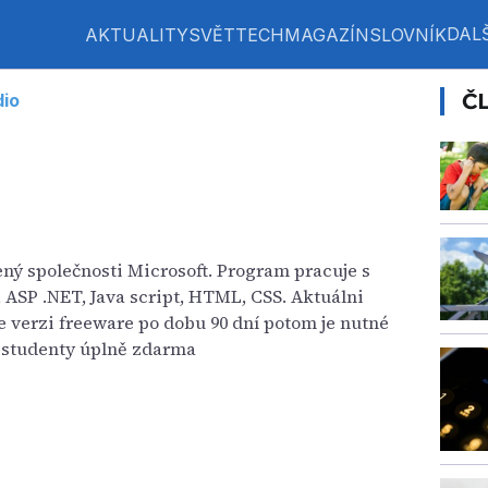
DALŠ
AKTUALITY
SVĚT
TECH
MAGAZÍN
SLOVNÍK
Č
dio
ný společnosti Microsoft. Program pracuje s
, ASP .NET, Java script, HTML, CSS. Aktuálni
ve verzi freeware po dobu 90 dní potom je nutné
o studenty úplně zdarma