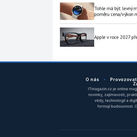
Tohle má být levný 
poměru cena/výkon m
Apple v roce 2027 pře
O nás
Provozovat
Z
ITmagazin.cz je online maga
novinky, zajímavosti, prakt
vědy, technologií a dig
formují budoucnost. 