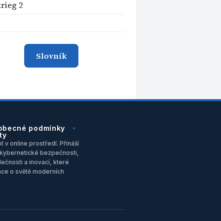
krieg 2
Slovník
obecné podmínky
ty
 v online prostředí. Přináší
u, kybernetické bezpečnosti,
ečnosti a inovací, které
ace o světě moderních