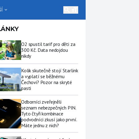
search
Í
expand_more
LÁNKY
O2 spustil tarif pro děti za
300 Kč. Data nedojdou
nikdy
Kolik skutečně stojí Starlink
a vyplatí se běžnému
Čechovi? Pozor na skryté
pasti
Odborníci zveřejněli
seznam nebezpečných PIN.
Tyto čtyři kombinace
podvodníci zkusí jako první.
Máte jednu z nich?