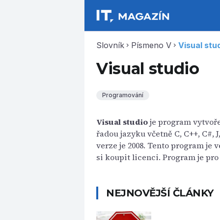
Slovník
Písmeno V
Visual stu
chevron_right
chevron_right
Visual studio
Programování
Visual studio
je program vytvoře
řadou jazyku včetně C, C++, C#, J
verze je 2008. Tento program je 
si koupit licenci. Program je pr
NEJNOVĚJŠÍ ČLÁNKY