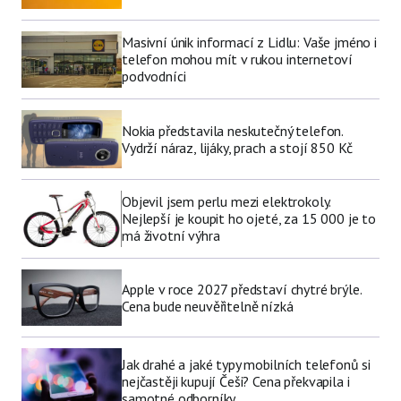
Masivní únik informací z Lidlu: Vaše jméno i
telefon mohou mít v rukou internetoví
podvodníci
Nokia představila neskutečný telefon.
Vydrží náraz, lijáky, prach a stojí 850 Kč
Objevil jsem perlu mezi elektrokoly.
Nejlepší je koupit ho ojeté, za 15 000 je to
má životní výhra
Apple v roce 2027 představí chytré brýle.
Cena bude neuvěřitelně nízká
Jak drahé a jaké typy mobilních telefonů si
nejčastěji kupují Češi? Cena překvapila i
samotné odborníky