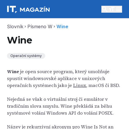
search
menu
Slovník
Písmeno W
Wine
chevron_right
chevron_right
Wine
Operační systémy
Wine
je open source program, který umožňuje
spustit windowsovské aplikace v unixových
operačních systémech jako je
Linux
, macOS či BSD.
Nejedná se však o virtuální stroj či emulátor v
tradičním slova smyslu. Wine překládá za běhu
systémové volání Windows API do volání POSIX.
Název je rekurzivní akronym pro Wine Is Not an