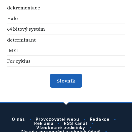
dekrementace
Halo
64 bitový systém
determinant
IMEI
For cyklus
Slovník
O nás
Provozovatel webu
Redakce
Reklama
RSS kanál
Všeobecné podmínky
Zásady zpracování osobních údajů