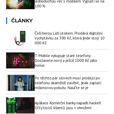
jednoduchou věc s mobilem. Vyplatí se na
100 %
ČLÁNKY
Češi berou Lidl útokem. Prodává digitální
vychytávku za 300 Kč, která jinde stojí 10
000 Kč
T-Mobile vykupuje staré telefony.
Dostanete nový a ještě 1000 Kč jako
bonus
Po těchto pár slovech musí prodejci po
telefonu okamžitě zavěsit, jinak zaplatí
milionovou pokutu. Naučte se je
Aplikace Komerční banky napadli hackeři.
Účty tisíců klientů jsou v ohrožení