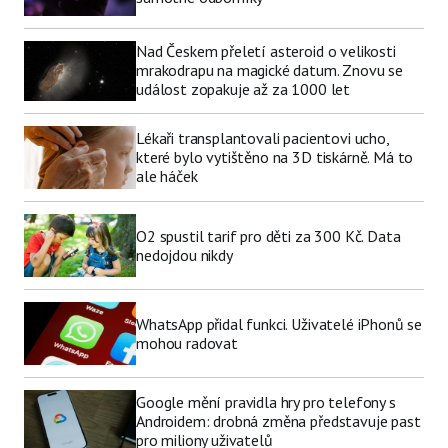
Nad Českem přeletí asteroid o velikosti
mrakodrapu na magické datum. Znovu se
událost zopakuje až za 1000 let
Lékaři transplantovali pacientovi ucho,
které bylo vytištěno na 3D tiskárně. Má to
ale háček
O2 spustil tarif pro děti za 300 Kč. Data
nedojdou nikdy
WhatsApp přidal funkci. Uživatelé iPhonů se
mohou radovat
Google mění pravidla hry pro telefony s
Androidem: drobná změna představuje past
pro miliony uživatelů