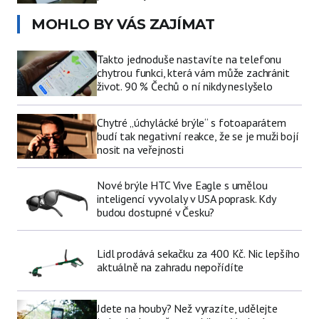
MOHLO BY VÁS ZAJÍMAT
Takto jednoduše nastavíte na telefonu
chytrou funkci, která vám může zachránit
život. 90 % Čechů o ní nikdy neslyšelo
Chytré „úchylácké brýle“ s fotoaparátem
budí tak negativní reakce, že se je muži bojí
nosit na veřejnosti
Nové brýle HTC Vive Eagle s umělou
inteligencí vyvolaly v USA poprask. Kdy
budou dostupné v Česku?
Lidl prodává sekačku za 400 Kč. Nic lepšího
aktuálně na zahradu nepořídíte
Jdete na houby? Než vyrazíte, udělejte