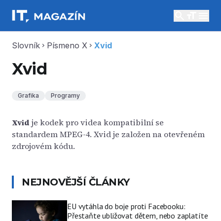
search
menu
Slovník
Písmeno X
Xvid
chevron_right
chevron_right
Xvid
Grafika
Programy
Xvid
je kodek pro videa kompatibilní se
standardem MPEG-4. Xvid je založen na otevřeném
zdrojovém kódu.
NEJNOVĚJŠÍ ČLÁNKY
EU vytáhla do boje proti Facebooku:
Přestaňte ubližovat dětem, nebo zaplatíte