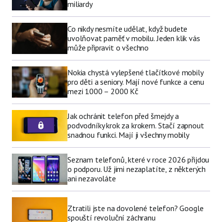
miliardy
Co nikdy nesmíte udělat, když budete
uvolňovat paměť v mobilu. Jeden klik vás
může připravit o všechno
Nokia chystá vylepšené tlačítkové mobily
pro děti a seniory. Mají nové funkce a cenu
mezi 1000 – 2000 Kč
Jak ochránit telefon před šmejdy a
podvodníky krok za krokem. Stačí zapnout
snadnou funkci. Mají ji všechny mobily
Seznam telefonů, které v roce 2026 přijdou
o podporu. Už jimi nezaplatíte, z některých
ani nezavoláte
Ztratili jste na dovolené telefon? Google
spouští revoluční záchranu