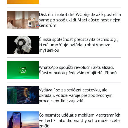
Diskrétní robotické WC přijede až k posteli a
samo po sobě uklidí. Vrací důstojnost nejen
seniorům
Čínská společnost představila technologii,
která umožňuje ovládat roboty pouze
myšlenkou
WhatsApp spouští revoluční aktualizaci.
Šťastní budou především majitelé iPhonů
Vydávají se za seriózní cestovku, ale
okrádají. Policie varuje před podvodnými
prodejci on-line zájezdů
Co nesmíte udělat s mobilem v extrémních
vedrech? Tato drobná chyba ho může zcela
zničit