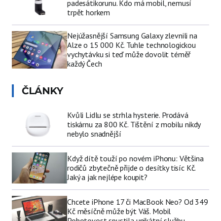
padesátikorunu. Kdo má mobil, nemusí
trpět horkem
Nejúžasnější Samsung Galaxy zlevnili na
Alze o 15 000 Kč. Tuhle technologickou
vychytávku si teď může dovolit téměř
každý Čech
ČLÁNKY
Kvůli Lidlu se strhla hysterie. Prodává
tiskárnu za 800 Kč. Tištění z mobilu nikdy
nebylo snadnější
Když dítě touží po novém iPhonu: Většina
rodičů zbytečně přijde o desítky tisíc Kč.
Jaký a jak nejlépe koupit?
Chcete iPhone 17 či MacBook Neo? Od 349
Kč měsíčně může být Váš. Mobil
Pohotovost spustila unikátní službu