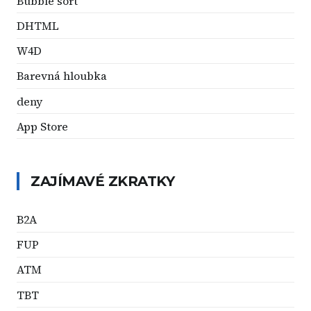
Bubble sort
DHTML
W4D
Barevná hloubka
deny
App Store
ZAJÍMAVÉ ZKRATKY
B2A
FUP
ATM
TBT