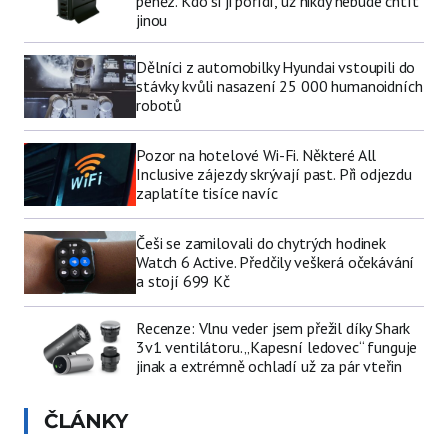
peněz. Kdo si ji pořídí, už nikdy nebude chtít
jinou
Dělníci z automobilky Hyundai vstoupili do
stávky kvůli nasazení 25 000 humanoidních
robotů
Pozor na hotelové Wi-Fi. Některé All
Inclusive zájezdy skrývají past. Při odjezdu
zaplatíte tisíce navíc
Češi se zamilovali do chytrých hodinek
Watch 6 Active. Předčily veškerá očekávání
a stojí 699 Kč
Recenze: Vlnu veder jsem přežil díky Shark
3v1 ventilátoru. „Kapesní ledovec“ funguje
jinak a extrémně ochladí už za pár vteřin
ČLÁNKY