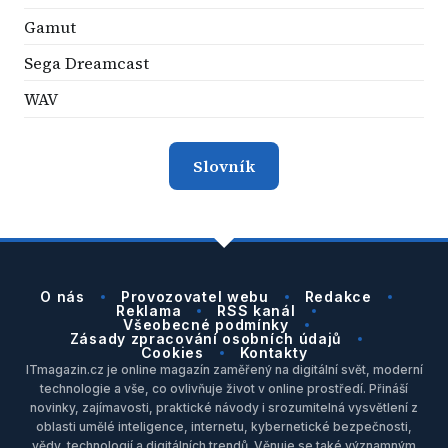
Gamut
Sega Dreamcast
WAV
Slovník
O nás
Provozovatel webu
Redakce
Reklama
RSS kanál
Všeobecné podmínky
Zásady zpracování osobních údajů
Cookies
Kontakty
ITmagazin.cz je online magazín zaměřený na digitální svět, moderní
technologie a vše, co ovlivňuje život v online prostředí. Přináší
novinky, zajímavosti, praktické návody i srozumitelná vysvětlení z
oblasti umělé inteligence, internetu, kybernetické bezpečnosti,
vědy, technologií a digitálních trendů. Věnuje se také významným