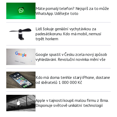
Máte pomalý telefon? Nejspíš za to může
WhatsApp. Udělejte toto
Lidl šokuje geniální vychytávkou za
padesátikorunu. Kdo má mobil, nemusí
trpět horkem
Google spustil v Česku zcela nový způsob
vyhledávání. Revoluční novinka mění vše
Kdo má doma tenhle starý iPhone, dostane
od sběratelů 1 000 000 Kč
Apple v tajnosti koupil malou firmu z Brna.
Disponuje světově unikátní technologií