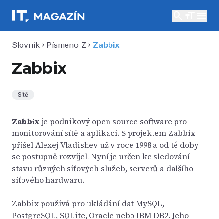
search
menu
Slovník
Písmeno Z
Zabbix
chevron_right
chevron_right
Zabbix
Sítě
Zabbix
je podnikový
open source
software pro
monitorování sítě a aplikací. S projektem Zabbix
přišel Alexej Vladishev už v roce 1998 a od té doby
se postupně rozvíjel. Nyní je určen ke sledování
stavu různých síťových služeb, serverů a dalšího
síťového hardwaru.
Zabbix používá pro ukládání dat
MySQL
,
PostgreSQL
, SQLite, Oracle nebo IBM DB2. Jeho