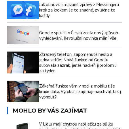
Jak obnovit smazané zprávy z Messengeru
krok za krokem. Je to snadné, zvládne to
každý
Google spustil v Česku zcela nový způsob
vyhledávání. Revoluční novinka mění vše
Ztracený telefon, zapomenuté heslo a
jedna selfie: Nová funkce od Googlu
slibovala zázrak, jenže hackeři ji prolomili
za týden
Zákeřná funkce vám v noci z mobilu tiše
krade data. Výrobci ji zapínají naschvál. Jak ji
vypnout?
MOHLO BY VÁS ZAJÍMAT
V Lidlu mají chytrou nabíječku za půlku