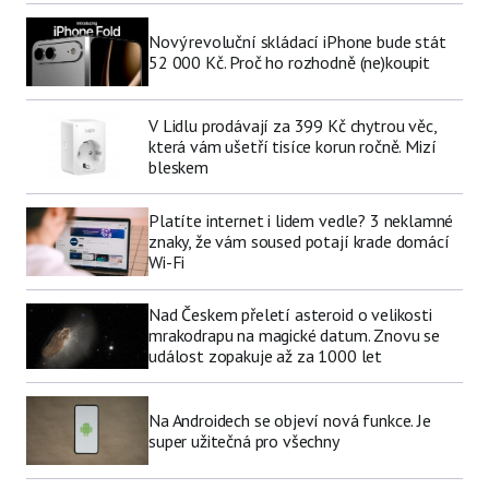
Nový revoluční skládací iPhone bude stát
52 000 Kč. Proč ho rozhodně (ne)koupit
V Lidlu prodávají za 399 Kč chytrou věc,
která vám ušetří tisíce korun ročně. Mizí
bleskem
Platíte internet i lidem vedle? 3 neklamné
znaky, že vám soused potají krade domácí
Wi-Fi
Nad Českem přeletí asteroid o velikosti
mrakodrapu na magické datum. Znovu se
událost zopakuje až za 1000 let
Na Androidech se objeví nová funkce. Je
super užitečná pro všechny