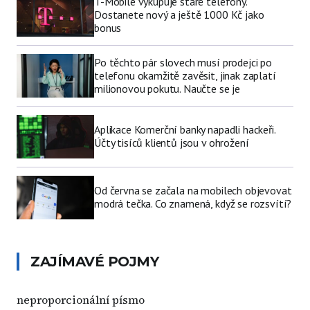
T-Mobile vykupuje staré telefony.
Dostanete nový a ještě 1000 Kč jako
bonus
Po těchto pár slovech musí prodejci po
telefonu okamžitě zavěsit, jinak zaplatí
milionovou pokutu. Naučte se je
Aplikace Komerční banky napadli hackeři.
Účty tisíců klientů jsou v ohrožení
Od června se začala na mobilech objevovat
modrá tečka. Co znamená, když se rozsvítí?
ZAJÍMAVÉ POJMY
neproporcionální písmo