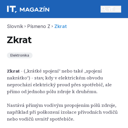
search
menu
Slovník
Písmeno Z
Zkrat
chevron_right
chevron_right
Zkrat
Elektronika
Zkrat
- („krátké spojení“ nebo také „spojení
nakrátko“) - stav, kdy v elektrickém obvodu
neprochází elektrický proud přes spotřebič, ale
přímo od jednoho pólu zdroje k druhému.
Nastává přímým vodivým propojením pólů zdroje,
například při poškození izolace přívodních vodičů
nebo vodičů uvnitř spotřebiče.