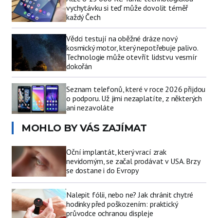
vychytávku si teď může dovolit téměř
každý Čech
Vědci testují na oběžné dráze nový
kosmický motor, který nepotřebuje palivo.
Technologie může otevřít lidstvu vesmír
dokořán
Seznam telefonů, které v roce 2026 přijdou
o podporu. Už jimi nezaplatíte, z některých
ani nezavoláte
MOHLO BY VÁS ZAJÍMAT
Oční implantát, který vrací zrak
nevidomým, se začal prodávat v USA. Brzy
se dostane i do Evropy
Nalepit fólii, nebo ne? Jak chránit chytré
hodinky před poškozením: praktický
průvodce ochranou displeje