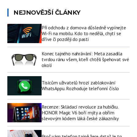
NEJNOVĚJŠÍ ČLÁNKY
Při odchodu z domova důsledně vypínejte
Wi-Fi na mobilu. Kdo to nedělá, chytí se
dříve či později do pasti
Konec tajného nahrávání: Meta zasadila
tvrdou ránu všem, kteří chtěli špehovat své
okolí
Tisícům uživatelů hrozí zablokování
WhatsAppu. Rozhoduje telefonní číslo
Recenze: Skládací revoluce za hubičku.
HONOR Magic V6 boří mýty a obřím
slevovým kódem láká české zákazníky
Proč vám telefon tajně žere data? Je to