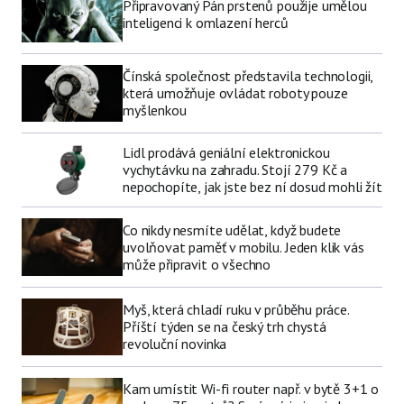
Připravovaný Pán prstenů použije umělou
inteligenci k omlazení herců
Čínská společnost představila technologii,
která umožňuje ovládat roboty pouze
myšlenkou
Lidl prodává geniální elektronickou
vychytávku na zahradu. Stojí 279 Kč a
nepochopíte, jak jste bez ní dosud mohli žít
Co nikdy nesmíte udělat, když budete
uvolňovat paměť v mobilu. Jeden klik vás
může připravit o všechno
Myš, která chladí ruku v průběhu práce.
Příští týden se na český trh chystá
revoluční novinka
Kam umístit Wi-fi router např. v bytě 3+1 o