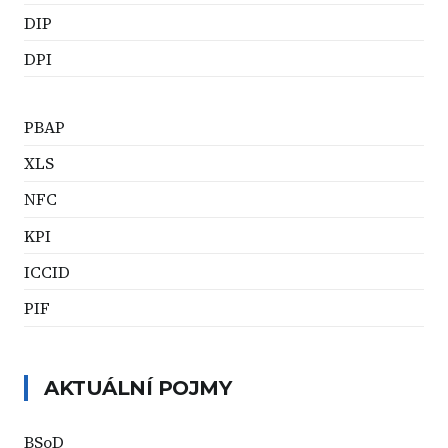
DIP
DPI
PBAP
XLS
NFC
KPI
ICCID
PIF
AKTUÁLNÍ POJMY
BSoD