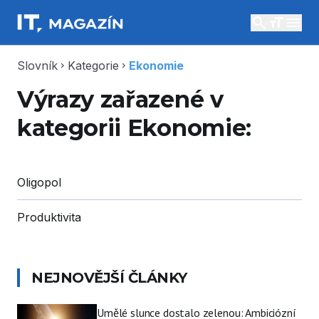
search
menu
Slovník
Kategorie
Ekonomie
chevron_right
chevron_right
Výrazy zařazené v
kategorii Ekonomie:
Oligopol
Produktivita
NEJNOVĚJŠÍ ČLÁNKY
Umělé slunce dostalo zelenou: Ambiciózní