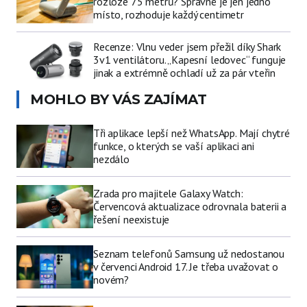
rozloze 75 metrů? Správné je jen jedno
místo, rozhoduje každý centimetr
Recenze: Vlnu veder jsem přežil díky Shark
3v1 ventilátoru. „Kapesní ledovec“ funguje
jinak a extrémně ochladí už za pár vteřin
MOHLO BY VÁS ZAJÍMAT
Tři aplikace lepší než WhatsApp. Mají chytré
funkce, o kterých se vaší aplikaci ani
nezdálo
Zrada pro majitele Galaxy Watch:
Červencová aktualizace odrovnala baterii a
řešení neexistuje
Seznam telefonů Samsung už nedostanou
v červenci Android 17. Je třeba uvažovat o
novém?