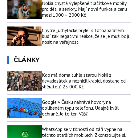
Nokia chystá vylepšené tlačítkové mobily
pro děti a seniory. Mají nové funkce a cenu
mezi 1000 – 2000 Kč
Chytré „úchylácké brýle“ s fotoaparátem
budí tak negativní reakce, že se je muži bojí
nosit na veřejnosti
ČLÁNKY
Kdo má doma tuhle starou Nokii z
devadesátek a nezničil krabici, dostane od
sběratelů 25 000 Kč
Google v Česku nahrává hovory na
oblíbeném typu telefonu. Údajně kvůli
ochraně. Je to ten Váš?
WhatsApp se v tichosti od září vypne na
těchto starších mobilech. Zkontrolujte si,