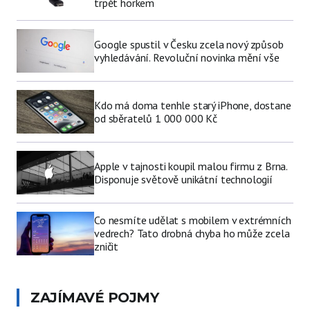
trpět horkem
Google spustil v Česku zcela nový způsob
vyhledávání. Revoluční novinka mění vše
Kdo má doma tenhle starý iPhone, dostane
od sběratelů 1 000 000 Kč
Apple v tajnosti koupil malou firmu z Brna.
Disponuje světově unikátní technologií
Co nesmíte udělat s mobilem v extrémních
vedrech? Tato drobná chyba ho může zcela
zničit
ZAJÍMAVÉ POJMY