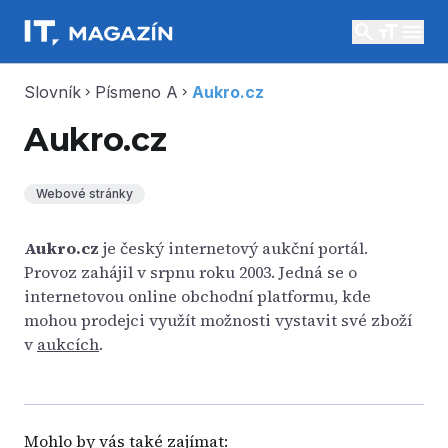
search
menu
Slovník
Písmeno A
Aukro.cz
chevron_right
chevron_right
Aukro.cz
Webové stránky
Aukro.cz
je český internetový aukční portál.
Provoz zahájil v srpnu roku 2003. Jedná se o
internetovou online obchodní platformu, kde
mohou prodejci využít možnosti vystavit své zboží
v
aukcích
.
Mohlo by vás také zajímat: