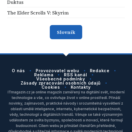
Duktus
The Elder Scrolls V: Skyrim
Slovník
O nás
Provozovatel webu
Redakce
Reklama
RSS kanál
Všeobecné podmínky
Zásady zpracování osobních údajů
Cookies
Kontakty
ITmagazin.cz je online magazín zaměřený na digitální svět, moderní
technologie a vše, co ovlivňuje život v online prostředí. Přináší
novinky, zajímavosti, praktické návody i srozumitelná vysvětlení z
oblasti umělé inteligence, internetu, kybernetické bezpečnosti,
vědy, technologií a digitálních trendů. Věnuje se také významným
událostem ze světa byznysu, společnosti a inovací, které formují
budoucnost. Cílem webu je přinášet čtenářům přehledné,
důvěryhodné a užitečné informace o světě moderních technologií.