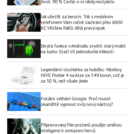
život. 90 % Čechů o ní nikdy neslyšelo
Jak ušetřit za benzín: Trik s mobilním
telefonem Vám ročně zachrání přes 6000
Kč. Většina řidičů dělá pravý opak
Skrytá funkce v Androidu zrychlí starý mobil
na turbo. Stačí tři jednoduchá kliknutí
Legendární sluchátka za hubičku: Niceboy
HIVE Podsie 4 na Alze za 549 korun, což je
za 50 %, než všude jinde
Fatální selhání Google: Proč musel
okamžitě vypnout svůj nový nástroj?
Připravovaný Pán prstenů použije umělou
inteligenci k omlazení herců