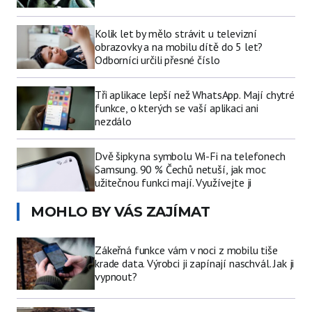
Kolik let by mělo strávit u televizní
obrazovky a na mobilu dítě do 5 let?
Odborníci určili přesné číslo
Tři aplikace lepší než WhatsApp. Mají chytré
funkce, o kterých se vaší aplikaci ani
nezdálo
Dvě šipky na symbolu Wi-Fi na telefonech
Samsung. 90 % Čechů netuší, jak moc
užitečnou funkci mají. Využívejte ji
MOHLO BY VÁS ZAJÍMAT
Zákeřná funkce vám v noci z mobilu tiše
krade data. Výrobci ji zapínají naschvál. Jak ji
vypnout?