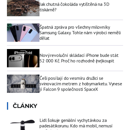
Jak chutná čokoláda vytištěná na 3D
tiskárně?
Špatná zpráva pro všechny milovníky
Samsung Galaxy. Tohle nám výrobci neměli
dělat
Nový revoluční skládací iPhone bude stát
52 000 Kč. Proč ho rozhodně (ne)koupit
Češi posílají do vesmíru družici se
svinovacím metrem z hobymarketu. Vynese
jí Falcon 9 společnosti SpaceX
ČLÁNKY
Lidl šokuje geniální vychytávkou za
padesátikorunu. Kdo má mobil, nemusí