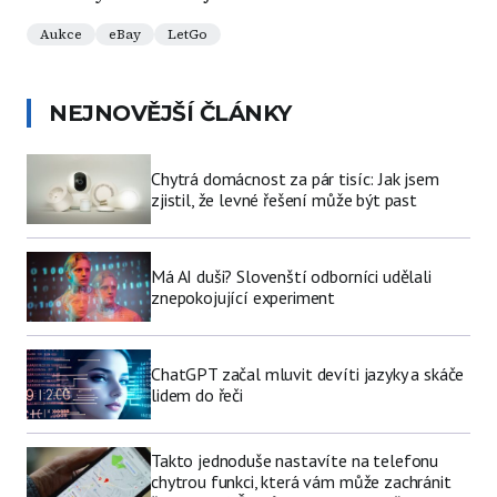
Aukce
eBay
LetGo
NEJNOVĚJŠÍ ČLÁNKY
Chytrá domácnost za pár tisíc: Jak jsem
zjistil, že levné řešení může být past
Má AI duši? Slovenští odborníci udělali
znepokojující experiment
ChatGPT začal mluvit devíti jazyky a skáče
lidem do řeči
Takto jednoduše nastavíte na telefonu
chytrou funkci, která vám může zachránit