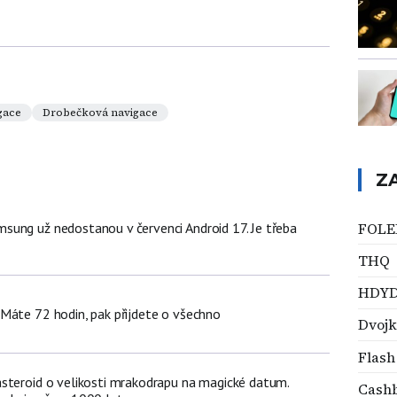
gace
Drobečková navigace
Z
ung už nedostanou v červenci Android 17. Je třeba
FOLE
THQ
HDY
Máte 72 hodin, pak přijdete o všechno
Dvojk
Flas
steroid o velikosti mrakodrapu na magické datum.
Cash