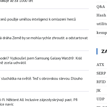
akuje až za 1000 let
Q&A
Hash
tenů použije umělou inteligenci k omlazení herců
utilit
kemp
žná dráha Země by se mohla rychle zhroutit a odstartovat
Z
model? Vyzkoušel jsem Samsung Galaxy Watch9: Král
ě zcela uchvátil
ATX
SERP
í sluchátka na světě. Teď s obrovskou slevou. Dlouho
RFID
JK
UDP
i. Některé All Inclusive zájezdy skrývají past. Při
íce navíc