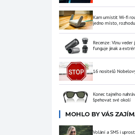
Kam umístit Wi-fi ro
jedno místo, rozhodu
Recenze: Vlnu veder j
funguje jinak a extré
16 nositelů Nobelovy
Konec tajného nahráv
špehovat své okolí
MOHLO BY VÁS ZAJÍM
Volání a SMS i upros