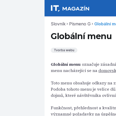
Slovník
Písmeno G
Globální 
chevron_right
chevron_right
Globální menu
Tvorba webu
Globální menu
označuje zásadní
menu nacházející se na
domovsk
Toto menu obsahuje odkazy na zá
Podoba tohoto menu je velice důl
dojmů, které návštěvníka ovlivní
Funkčnost, přehlednost a kvalit
významné požadavky na úspěšno