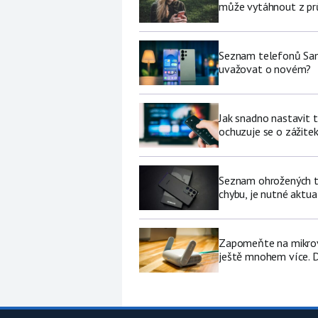
může vytáhnout z pr
Seznam telefonů Sams
uvažovat o novém?
Jak snadno nastavit 
ochuzuje se o zážite
Seznam ohrožených te
chybu, je nutné aktua
Zapomeňte na mikrovl
ještě mnohem více. D