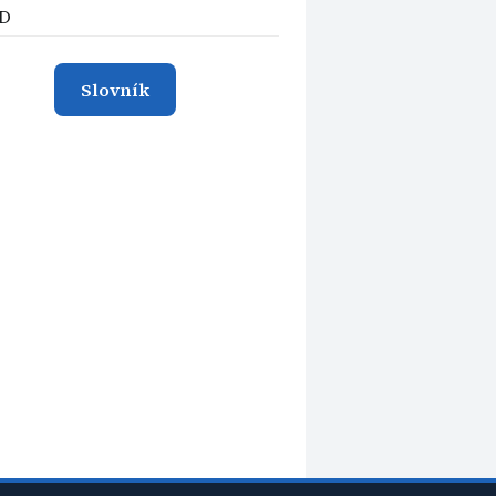
D
Slovník