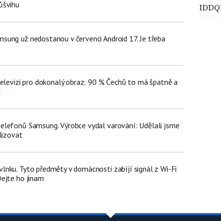
ůšvihu
IDDQ
ung už nedostanou v červenci Android 17. Je třeba
televizi pro dokonalý obraz: 90 % Čechů to má špatně a
k
lefonů Samsung. Výrobce vydal varování: Udělali jsme
lizovat
nku. Tyto předměty v domácnosti zabíjí signál z Wi-Fi
ejte ho jinam