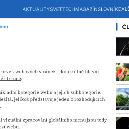
DALŠ
AKTUALITY
SVĚT
TECH
MAGAZÍN
SLOVNÍK
Č
menu
 prvek webových stránek – konkrétně hlavní
é stránce
.
kladní kategorie webu a jejich subkategorie.
ežitá, jelikož představuje jeden z rozhodujících
.
ní vizuální zpracování globálního menu jsou tedy
st webu.