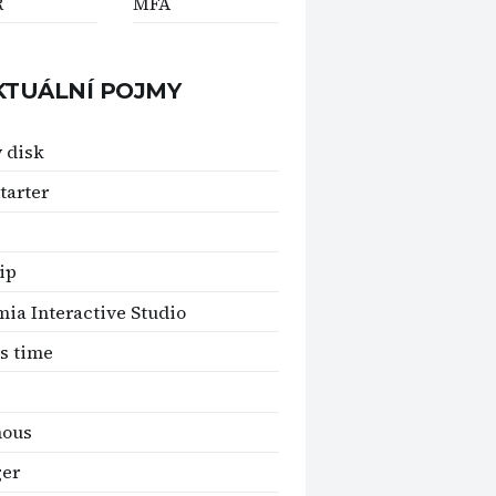
R
MFA
KTUÁLNÍ POJMY
 disk
tarter
ip
ia Interactive Studio
s time
mous
ger