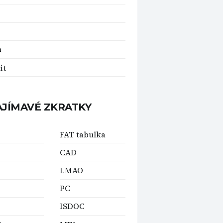
a
it
AJÍMAVÉ ZKRATKY
FAT tabulka
CAD
LMAO
PC
ISDOC