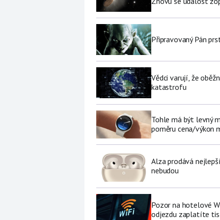
Znovu se událost zop
Připravovaný Pán prs
Vědci varují, že obě
katastrofu
Tohle má být levný 
poměru cena/výkon m
Alza prodává nejlepš
nebudou
Pozor na hotelové Wi-F
odjezdu zaplatíte tis