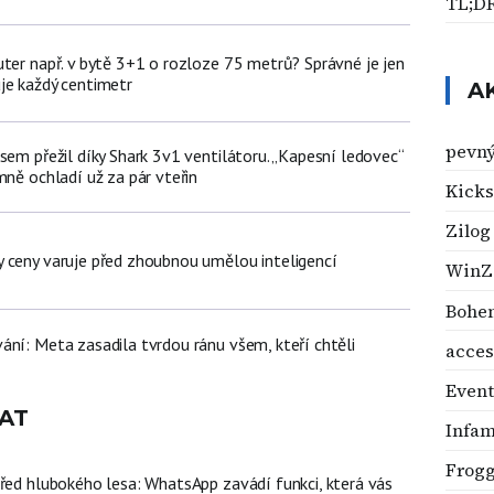
TL;D
uter např. v bytě 3+1 o rozloze 75 metrů? Správné je jen
je každý centimetr
A
pevný
sem přežil díky Shark 3v1 ventilátoru. „Kapesní ledovec“
mně ochladí už za pár vteřin
Kicks
Zilog
 ceny varuje před zhoubnou umělou inteligencí
WinZ
Bohem
ání: Meta zasadila tvrdou ránu všem, kteří chtěli
acces
Event
AT
Infa
Frog
třed hlubokého lesa: WhatsApp zavádí funkci, která vás