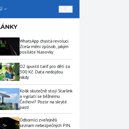
search
Í
expand_more
LÁNKY
WhatsApp chystá revoluci.
Zcela mění způsob, jakým
posíláte hlasovky
O2 spustil tarif pro děti za
300 Kč. Data nedojdou
nikdy
Kolik skutečně stojí Starlink
a vyplatí se běžnému
Čechovi? Pozor na skryté
pasti
Odborníci zveřejněli
seznam nebezpečných PIN.