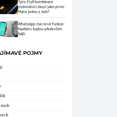
Tyto čtyři kombinace
podvodníci zkusí jako první.
Máte jednu z nich?
WhatsApp má nové funkce:
Nadšení budou především
řidiči
AJÍMAVÉ POJMY
D
D
lik
h mob
back