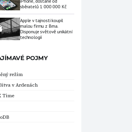
iPhone, dostane od
sběratelů 1 000 000 Kč
Apple v tajnosti koupil
malou firmu z Brna.
Disponuje světově unikátní
technologií
AJÍMAVÉ POJMY
ěný režim
 Bitva v Ardenách
X Time
oDB