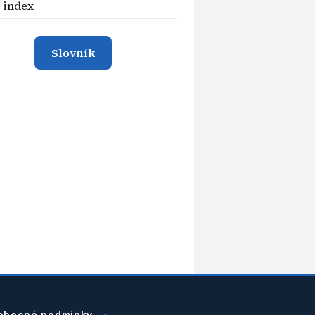
 index
Slovník
obecné podmínky