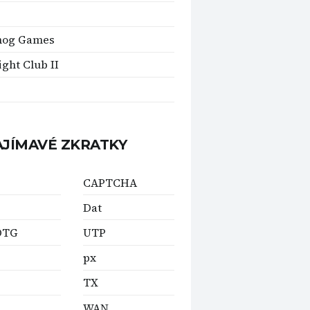
hog Games
ght Club II
AJÍMAVÉ ZKRATKY
CAPTCHA
Dat
OTG
UTP
px
TX
WAN