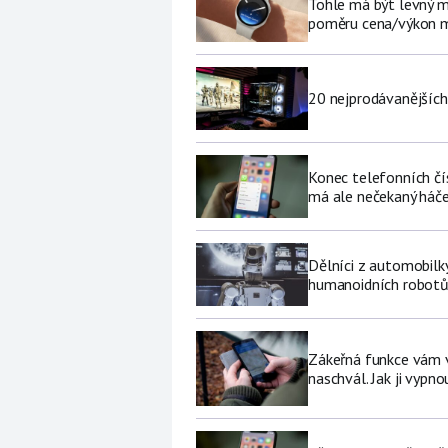
Tohle má být levný 
poměru cena/výkon m
20 nejprodávanějších
Konec telefonních čí
má ale nečekaný háč
Dělníci z automobilk
humanoidních robot
Zákeřná funkce vám v 
naschvál. Jak ji vypno