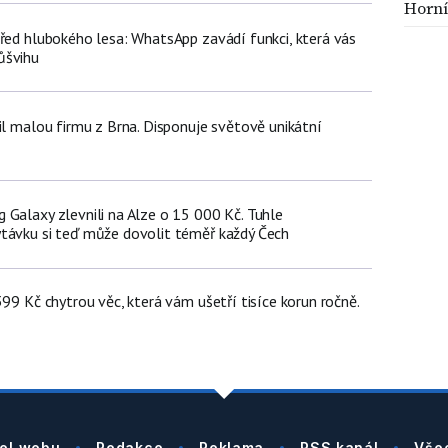
Horní
třed hlubokého lesa: WhatsApp zavádí funkci, která vás
ůšvihu
il malou firmu z Brna. Disponuje světově unikátní
 Galaxy zlevnili na Alze o 15 000 Kč. Tuhle
távku si teď může dovolit téměř každý Čech
399 Kč chytrou věc, která vám ušetří tisíce korun ročně.
el webu
Redakce
Reklama
RSS kanál
Vše