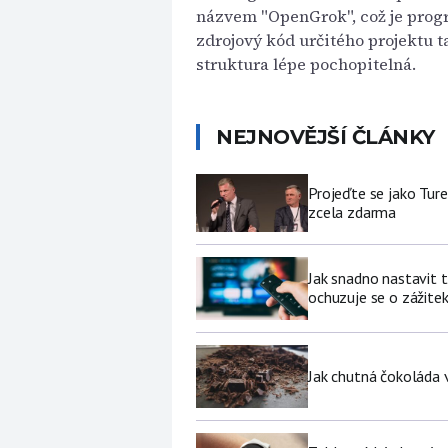
názvem "OpenGrok", což je pro
zdrojový kód určitého projektu t
struktura lépe pochopitelná.
NEJNOVĚJŠÍ ČLÁNKY
Projeďte se jako Ture
zcela zdarma
Jak snadno nastavit 
ochuzuje se o zážite
Jak chutná čokoláda 