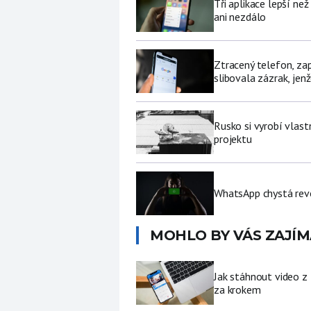
Tři aplikace lepší ne
ani nezdálo
Ztracený telefon, za
slibovala zázrak, jenž
Rusko si vyrobí vlas
projektu
WhatsApp chystá revo
MOHLO BY VÁS ZAJÍM
Jak stáhnout video z
za krokem