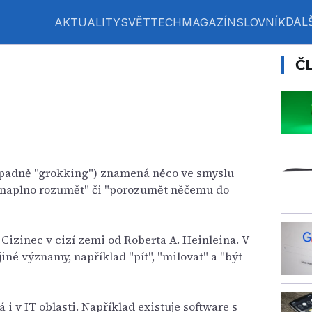
DALŠ
AKTUALITY
SVĚT
TECH
MAGAZÍN
SLOVNÍK
Č
řípadně "grokking") znamená něco ve smyslu
 naplno rozumět" či "porozumět něčemu do
Cizinec v cizí zemi od Roberta A. Heinleina. V
jiné významy, například "pít", "milovat" a "být
 i v IT oblasti. Například existuje software s