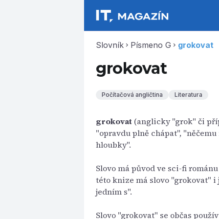
Slovník
Písmeno G
grokovat
chevron_right
chevron_right
grokovat
Počítačová angličtina
Literatura
grokovat
(anglicky "grok" či p
"opravdu plně chápat", "něčemu
hloubky".
Slovo má původ ve sci-fi románu 
této knize má slovo "grokovat" i 
jedním s".
Slovo "grokovat" se občas používá