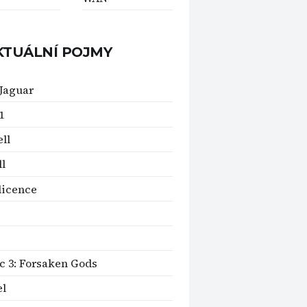
KTUÁLNÍ POJMY
 Jaguar
1
ll
ll
licence
c 3: Forsaken Gods
el