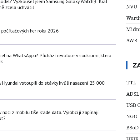
model? Vyzkoušel jsem Samsung Galaxy Watch9: Král
NVU
ě zcela uchvátil
Wart
Midni
 počítačových her roku 2026
AWB
sel na WhatsAppu? Přichází revoluce v soukromí, která
ek
Z
TTL
y Hyundai vstoupili do stávky kvůli nasazení 25 000
ů
ADSL
USB 
noci z mobilu tiše krade data. Výrobci ji zapínají
NGO
ut?
BSoD
HEIF