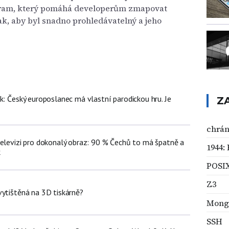
gram, který pomáhá developerům zmapovat
ak, aby byl snadno prohledávatelný a jeho
k: Český europoslanec má vlastní parodickou hru. Je
Z
chrán
televizi pro dokonalý obraz: 90 % Čechů to má špatně a
1944:
k
POSI
Z3
vytištěná na 3D tiskárně?
Mong
SSH