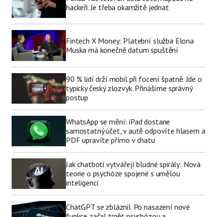
hackeři. Je třeba okamžitě jednat
Fintech X Money: Platební služba Elona
Muska má konečně datum spuštění
90 % lidí drží mobil při focení špatně. Jde o
typicky český zlozvyk. Přinášíme správný
postup
WhatsApp se mění: iPad dostane
samostatný účet, v autě odpovíte hlasem a
PDF upravíte přímo v chatu
Jak chatboti vytvářejí bludné spirály: Nová
teorie o psychóze spojené s umělou
inteligencí
ChatGPT se zbláznil. Po nasazení nové
funkce začal trpět psychózou a