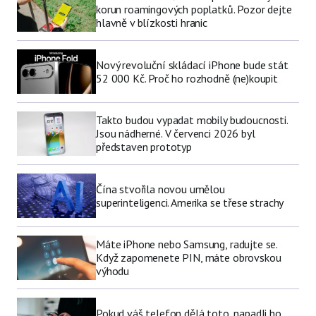
korun roamingových poplatků. Pozor dejte
hlavně v blízkosti hranic
Nový revoluční skládací iPhone bude stát
52 000 Kč. Proč ho rozhodně (ne)koupit
Takto budou vypadat mobily budoucnosti.
Jsou nádherné. V červenci 2026 byl
představen prototyp
Čína stvořila novou umělou
superinteligenci. Amerika se třese strachy
Máte iPhone nebo Samsung, radujte se.
Když zapomenete PIN, máte obrovskou
výhodu
Pokud váš telefon dělá toto, napadli ho