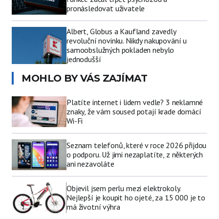
pronásledovat uživatele
Albert, Globus a Kaufland zavedly
revoluční novinku. Nikdy nakupování u
samoobslužných pokladen nebylo
jednodušší
MOHLO BY VÁS ZAJÍMAT
Platíte internet i lidem vedle? 3 neklamné
znaky, že vám soused potají krade domácí
Wi-Fi
Seznam telefonů, které v roce 2026 přijdou
o podporu. Už jimi nezaplatíte, z některých
ani nezavoláte
Objevil jsem perlu mezi elektrokoly.
Nejlepší je koupit ho ojeté, za 15 000 je to
má životní výhra