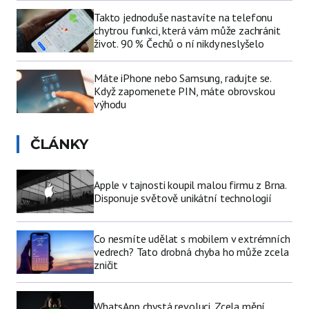
Takto jednoduše nastavíte na telefonu
chytrou funkci, která vám může zachránit
život. 90 % Čechů o ní nikdy neslyšelo
Máte iPhone nebo Samsung, radujte se.
Když zapomenete PIN, máte obrovskou
výhodu
ČLÁNKY
Apple v tajnosti koupil malou firmu z Brna.
Disponuje světově unikátní technologií
Co nesmíte udělat s mobilem v extrémních
vedrech? Tato drobná chyba ho může zcela
zničit
WhatsApp chystá revoluci. Zcela mění