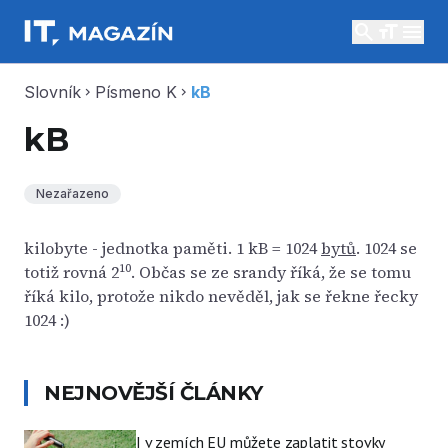
search
menu
Slovník
Písmeno K
kB
chevron_right
chevron_right
kB
Nezařazeno
kilobyte - jednotka paměti. 1 kB = 1024
bytů
. 1024 se
10
totiž rovná 2
. Občas se ze srandy říká, že se tomu
říká kilo, protože nikdo nevěděl, jak se řekne řecky
1024 :)
NEJNOVĚJŠÍ ČLÁNKY
I v zemích EU můžete zaplatit stovky