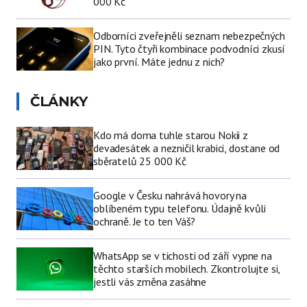
000 Kč
Odborníci zveřejněli seznam nebezpečných
PIN. Tyto čtyři kombinace podvodníci zkusí
jako první. Máte jednu z nich?
ČLÁNKY
Kdo má doma tuhle starou Nokii z
devadesátek a nezničil krabici, dostane od
sběratelů 25 000 Kč
Google v Česku nahrává hovory na
oblíbeném typu telefonu. Údajně kvůli
ochraně. Je to ten Váš?
WhatsApp se v tichosti od září vypne na
těchto starších mobilech. Zkontrolujte si,
jestli vás změna zasáhne