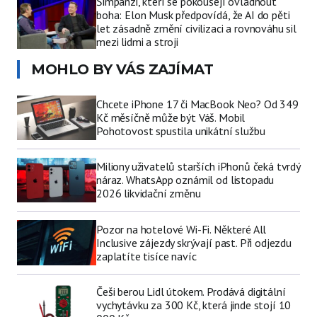
Šimpanzi, kteří se pokoušejí ovládnout
boha: Elon Musk předpovídá, že AI do pěti
let zásadně změní civilizaci a rovnováhu sil
mezi lidmi a stroji
MOHLO BY VÁS ZAJÍMAT
Chcete iPhone 17 či MacBook Neo? Od 349
Kč měsíčně může být Váš. Mobil
Pohotovost spustila unikátní službu
Miliony uživatelů starších iPhonů čeká tvrdý
náraz. WhatsApp oznámil od listopadu
2026 likvidační změnu
Pozor na hotelové Wi-Fi. Některé All
Inclusive zájezdy skrývají past. Při odjezdu
zaplatíte tisíce navíc
Češi berou Lidl útokem. Prodává digitální
vychytávku za 300 Kč, která jinde stojí 10