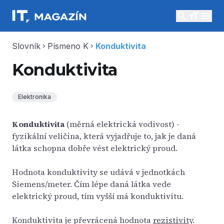
search
menu
Slovník
Písmeno K
Konduktivita
chevron_right
chevron_right
Konduktivita
Elektronika
Konduktivita
(měrná elektrická vodivost) -
fyzikální veličina, která vyjadřuje to, jak je daná
látka schopna dobře vést elektrický proud.
Hodnota konduktivity se udává v jednotkách
Siemens/meter. Čím lépe daná látka vede
elektrický proud, tím vyšší má konduktivitu.
Konduktivita je převrácená hodnota
rezistivity
.