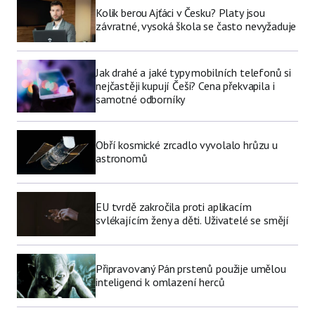
Kolik berou Ajťáci v Česku? Platy jsou
závratné, vysoká škola se často nevyžaduje
Jak drahé a jaké typy mobilních telefonů si
nejčastěji kupují Češi? Cena překvapila i
samotné odborníky
Obří kosmické zrcadlo vyvolalo hrůzu u
astronomů
EU tvrdě zakročila proti aplikacím
svlékajícím ženy a děti. Uživatelé se smějí
Připravovaný Pán prstenů použije umělou
inteligenci k omlazení herců