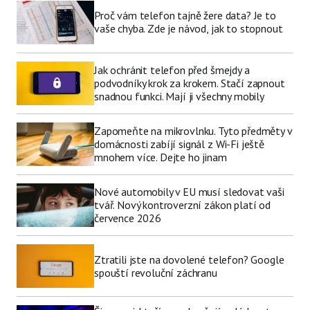
Proč vám telefon tajně žere data? Je to
vaše chyba. Zde je návod, jak to stopnout
Jak ochránit telefon před šmejdy a
podvodníky krok za krokem. Stačí zapnout
snadnou funkci. Mají ji všechny mobily
Zapomeňte na mikrovlnku. Tyto předměty v
domácnosti zabíjí signál z Wi-Fi ještě
mnohem více. Dejte ho jinam
Nové automobily v EU musí sledovat vaši
tvář. Nový kontroverzní zákon platí od
července 2026
Ztratili jste na dovolené telefon? Google
spouští revoluční záchranu