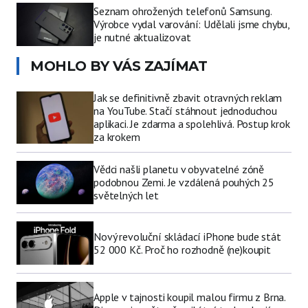
Seznam ohrožených telefonů Samsung.
Výrobce vydal varování: Udělali jsme chybu,
je nutné aktualizovat
MOHLO BY VÁS ZAJÍMAT
Jak se definitivně zbavit otravných reklam
na YouTube. Stačí stáhnout jednoduchou
aplikaci. Je zdarma a spolehlivá. Postup krok
za krokem
Vědci našli planetu v obyvatelné zóně
podobnou Zemi. Je vzdálená pouhých 25
světelných let
Nový revoluční skládací iPhone bude stát
52 000 Kč. Proč ho rozhodně (ne)koupit
Apple v tajnosti koupil malou firmu z Brna.