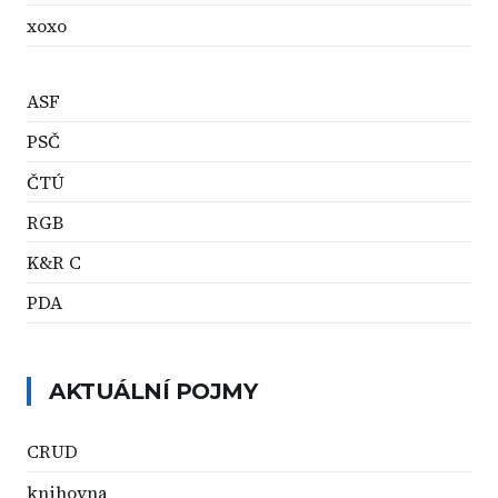
xoxo
ASF
PSČ
ČTÚ
RGB
K&R C
PDA
AKTUÁLNÍ POJMY
CRUD
knihovna