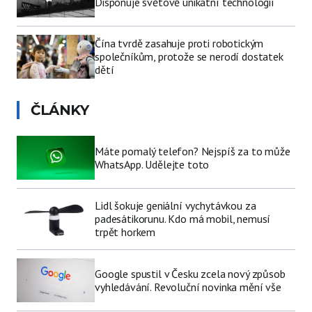
Disponuje světově unikátní technologií
Čína tvrdě zasahuje proti robotickým
společníkům, protože se nerodí dostatek
dětí
ČLÁNKY
Máte pomalý telefon? Nejspíš za to může
WhatsApp. Udělejte toto
Lidl šokuje geniální vychytávkou za
padesátikorunu. Kdo má mobil, nemusí
trpět horkem
Google spustil v Česku zcela nový způsob
vyhledávání. Revoluční novinka mění vše