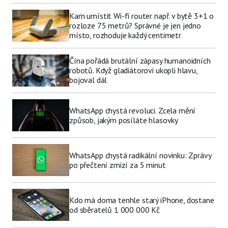
Kam umístit Wi-fi router např. v bytě 3+1 o
rozloze 75 metrů? Správné je jen jedno
místo, rozhoduje každý centimetr
Čína pořádá brutální zápasy humanoidních
robotů. Když gladiátorovi ukopli hlavu,
bojoval dál
WhatsApp chystá revoluci. Zcela mění
způsob, jakým posíláte hlasovky
WhatsApp chystá radikální novinku: Zprávy
po přečtení zmizí za 5 minut
Kdo má doma tenhle starý iPhone, dostane
od sběratelů 1 000 000 Kč