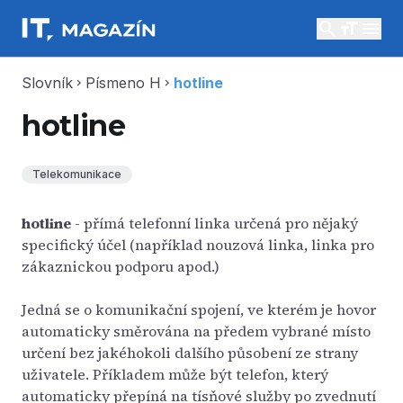
search
menu
Slovník
Písmeno H
hotline
chevron_right
chevron_right
hotline
Telekomunikace
hotline
- přímá telefonní linka určená pro nějaký
specifický účel (například nouzová linka, linka pro
zákaznickou podporu apod.)
Jedná se o komunikační spojení, ve kterém je hovor
automaticky směrována na předem vybrané místo
určení bez jakéhokoli dalšího působení ze strany
uživatele. Příkladem může být telefon, který
automaticky přepíná na tísňové služby po zvednutí