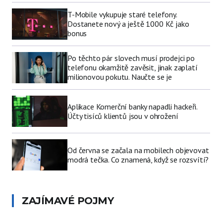
T-Mobile vykupuje staré telefony.
Dostanete nový a ještě 1000 Kč jako
bonus
Po těchto pár slovech musí prodejci po
telefonu okamžitě zavěsit, jinak zaplatí
milionovou pokutu. Naučte se je
Aplikace Komerční banky napadli hackeři.
Účty tisíců klientů jsou v ohrožení
Od června se začala na mobilech objevovat
modrá tečka. Co znamená, když se rozsvítí?
ZAJÍMAVÉ POJMY