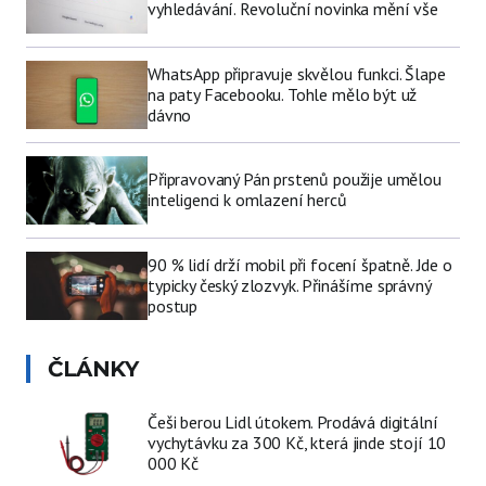
vyhledávání. Revoluční novinka mění vše
WhatsApp připravuje skvělou funkci. Šlape
na paty Facebooku. Tohle mělo být už
dávno
Připravovaný Pán prstenů použije umělou
inteligenci k omlazení herců
90 % lidí drží mobil při focení špatně. Jde o
typicky český zlozvyk. Přinášíme správný
postup
ČLÁNKY
Češi berou Lidl útokem. Prodává digitální
vychytávku za 300 Kč, která jinde stojí 10
000 Kč