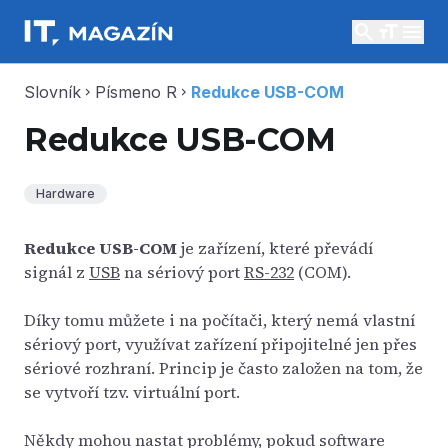
search
menu
Slovník
Písmeno R
Redukce USB-COM
chevron_right
chevron_right
Redukce USB-COM
Hardware
Redukce USB-COM
je zařízení, které převádí
signál z
USB
na sériový port
RS-232
(COM).
Díky tomu můžete i na počítači, který nemá vlastní
sériový port, využívat zařízení připojitelné jen přes
sériové rozhraní. Princip je často založen na tom, že
se vytvoří tzv. virtuální port.
Někdy mohou nastat problémy, pokud software