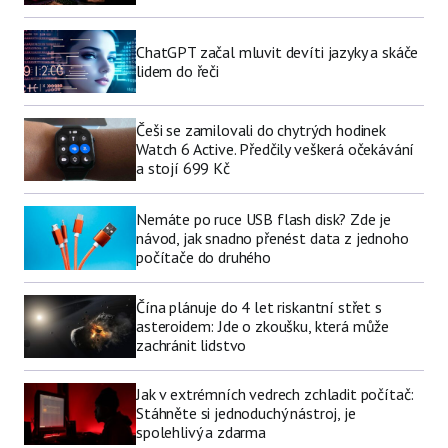
ChatGPT začal mluvit devíti jazyky a skáče
lidem do řeči
Češi se zamilovali do chytrých hodinek
Watch 6 Active. Předčily veškerá očekávání
a stojí 699 Kč
Nemáte po ruce USB flash disk? Zde je
návod, jak snadno přenést data z jednoho
počítače do druhého
Čína plánuje do 4 let riskantní střet s
asteroidem: Jde o zkoušku, která může
zachránit lidstvo
Jak v extrémních vedrech zchladit počítač:
Stáhněte si jednoduchý nástroj, je
spolehlivý a zdarma