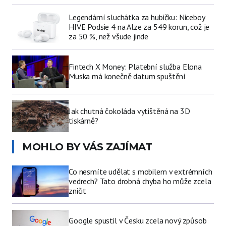
Legendární sluchátka za hubičku: Niceboy
HIVE Podsie 4 na Alze za 549 korun, což je
za 50 %, než všude jinde
Fintech X Money: Platební služba Elona
Muska má konečně datum spuštění
Jak chutná čokoláda vytištěná na 3D
tiskárně?
MOHLO BY VÁS ZAJÍMAT
Co nesmíte udělat s mobilem v extrémních
vedrech? Tato drobná chyba ho může zcela
zničit
Google spustil v Česku zcela nový způsob