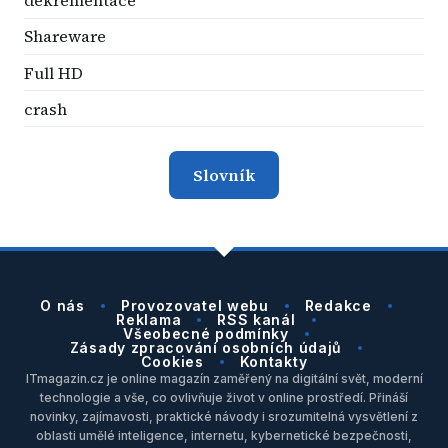
dekrementace
Shareware
Full HD
crash
Slovník
O nás
Provozovatel webu
Redakce
Reklama
RSS kanál
Všeobecné podmínky
Zásady zpracování osobních údajů
Cookies
Kontakty
ITmagazin.cz je online magazín zaměřený na digitální svět, moderní
technologie a vše, co ovlivňuje život v online prostředí. Přináší
novinky, zajímavosti, praktické návody i srozumitelná vysvětlení z
oblasti umělé inteligence, internetu, kybernetické bezpečnosti,