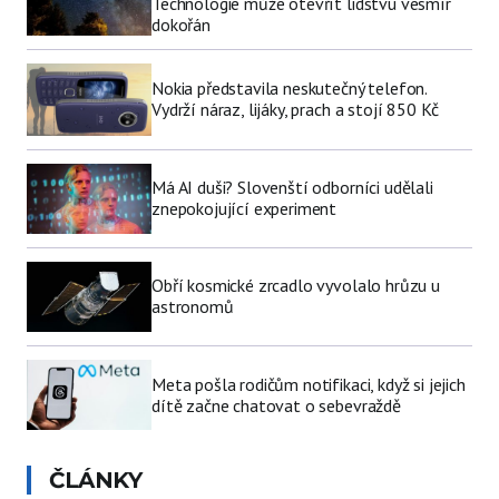
Technologie může otevřít lidstvu vesmír
dokořán
Nokia představila neskutečný telefon.
Vydrží náraz, lijáky, prach a stojí 850 Kč
Má AI duši? Slovenští odborníci udělali
znepokojující experiment
Obří kosmické zrcadlo vyvolalo hrůzu u
astronomů
Meta pošla rodičům notifikaci, když si jejich
dítě začne chatovat o sebevraždě
ČLÁNKY