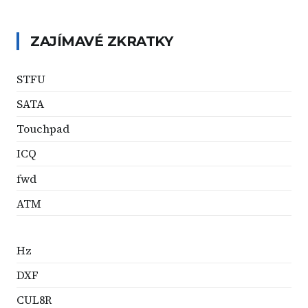
ZAJÍMAVÉ ZKRATKY
STFU
SATA
Touchpad
ICQ
fwd
ATM
Hz
DXF
CUL8R