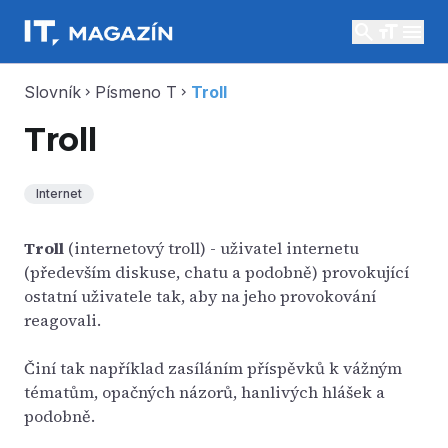
search
menu
Slovník
Písmeno T
Troll
chevron_right
chevron_right
Troll
Internet
Troll
(internetový troll) - uživatel internetu
(především diskuse, chatu a podobně) provokující
ostatní uživatele tak, aby na jeho provokování
reagovali.
Činí tak například zasíláním příspěvků k vážným
tématům, opačných názorů, hanlivých hlášek a
podobně.