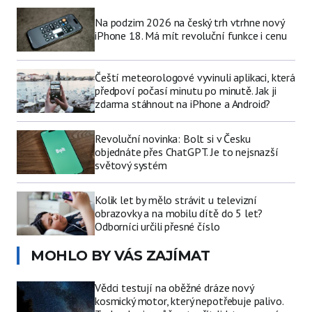
Na podzim 2026 na český trh vtrhne nový
iPhone 18. Má mít revoluční funkce i cenu
Čeští meteorologové vyvinuli aplikaci, která
předpoví počasí minutu po minutě. Jak ji
zdarma stáhnout na iPhone a Android?
Revoluční novinka: Bolt si v Česku
objednáte přes ChatGPT. Je to nejsnazší
světový systém
Kolik let by mělo strávit u televizní
obrazovky a na mobilu dítě do 5 let?
Odborníci určili přesné číslo
MOHLO BY VÁS ZAJÍMAT
Vědci testují na oběžné dráze nový
kosmický motor, který nepotřebuje palivo.