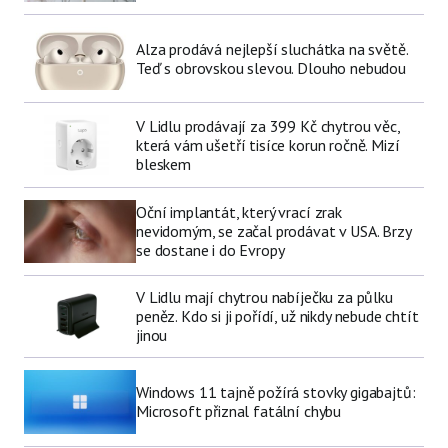
Alza prodává nejlepší sluchátka na světě.
Teď s obrovskou slevou. Dlouho nebudou
V Lidlu prodávají za 399 Kč chytrou věc,
která vám ušetří tisíce korun ročně. Mizí
bleskem
Oční implantát, který vrací zrak
nevidomým, se začal prodávat v USA. Brzy
se dostane i do Evropy
V Lidlu mají chytrou nabíječku za půlku
peněz. Kdo si ji pořídí, už nikdy nebude chtít
jinou
Windows 11 tajně požírá stovky gigabajtů:
Microsoft přiznal fatální chybu