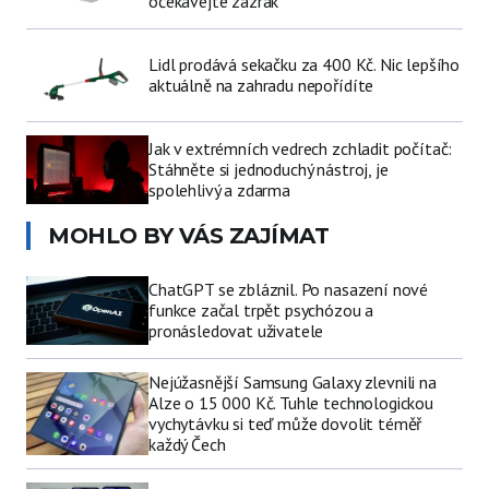
očekávejte zázrak
Lidl prodává sekačku za 400 Kč. Nic lepšího
aktuálně na zahradu nepořídíte
Jak v extrémních vedrech zchladit počítač:
Stáhněte si jednoduchý nástroj, je
spolehlivý a zdarma
MOHLO BY VÁS ZAJÍMAT
ChatGPT se zbláznil. Po nasazení nové
funkce začal trpět psychózou a
pronásledovat uživatele
Nejúžasnější Samsung Galaxy zlevnili na
Alze o 15 000 Kč. Tuhle technologickou
vychytávku si teď může dovolit téměř
každý Čech