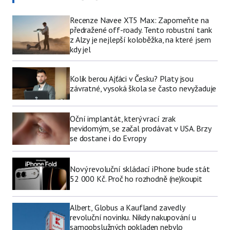
Recenze Navee XT5 Max: Zapomeňte na
předražené off-roady. Tento robustní tank
z Alzy je nejlepší koloběžka, na které jsem
kdy jel
Kolik berou Ajťáci v Česku? Platy jsou
závratné, vysoká škola se často nevyžaduje
Oční implantát, který vrací zrak
nevidomým, se začal prodávat v USA. Brzy
se dostane i do Evropy
Nový revoluční skládací iPhone bude stát
52 000 Kč. Proč ho rozhodně (ne)koupit
Albert, Globus a Kaufland zavedly
revoluční novinku. Nikdy nakupování u
samoobslužných pokladen nebylo