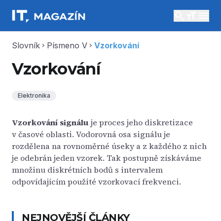
search
menu
Slovník
Písmeno V
Vzorkování
chevron_right
chevron_right
Vzorkování
Elektronika
Vzorkování signálu
je proces jeho diskretizace
v časové oblasti. Vodorovná osa signálu je
rozdělena na rovnoměrné úseky a z každého z nich
je odebrán jeden vzorek. Tak postupně získáváme
množinu diskrétních bodů s intervalem
odpovídajícím použité vzorkovací frekvenci.
NEJNOVĚJŠÍ ČLÁNKY