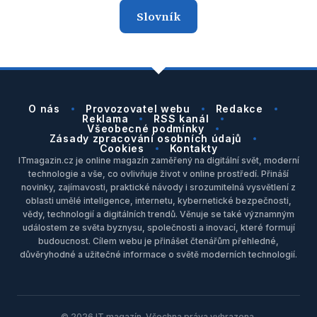
Slovník
O nás
Provozovatel webu
Redakce
Reklama
RSS kanál
Všeobecné podmínky
Zásady zpracování osobních údajů
Cookies
Kontakty
ITmagazin.cz je online magazín zaměřený na digitální svět, moderní
technologie a vše, co ovlivňuje život v online prostředí. Přináší
novinky, zajímavosti, praktické návody i srozumitelná vysvětlení z
oblasti umělé inteligence, internetu, kybernetické bezpečnosti,
vědy, technologií a digitálních trendů. Věnuje se také významným
událostem ze světa byznysu, společnosti a inovací, které formují
budoucnost. Cílem webu je přinášet čtenářům přehledné,
důvěryhodné a užitečné informace o světě moderních technologií.
© 2026 IT magazín. Všechna práva vyhrazena.