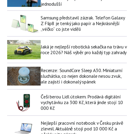
jednodušší
Samsung představil zázrak. Telefon Galaxy
Z Flip8 je tenký jako papír a Nejkrásnější
„véčko“ co jste viděli
Jaká je nejlepší robotická sekačka na trávu v
roce 2026? Náš výběr pro každý typ zahrady
Recenze: SoundCore Sleep A30. Miniaturní
sluchátka, co nejen dokonale nesou zvuk,
ale zajistí i dokonalý spánek
Češi berou Lidl útokem. Prodává digitální
vychytávku za 300 Kč, která jinde stojí 10
000 Kč
Nejlepší pracovní notebook v Česku právě
zlevnil. Aktuálně stojí pod 10 000 Kč a