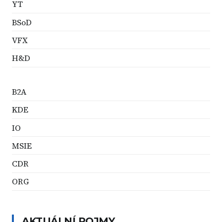
YT
BSoD
VFX
H&D
B2A
KDE
IO
MSIE
CDR
ORG
AKTUÁLNÍ POJMY