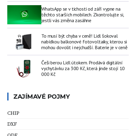
WhatsApp se v tichosti od září vypne na
těchto starších mobilech. Zkontrolujte si,
jestli vás změna zasáhne
To musí být chyba v ceně! Lidl šokoval
nabídkou balkonové fotovoltaiky, kterou si
mohou dovolit i nejchudší. Baterie je v ceně
Češi berou Lidl útokem. Prodává digitální
vychytávku za 300 Kč, která jinde stojí 10
000 Kč
ZAJÍMAVÉ POJMY
CHIP
DXF
ODF