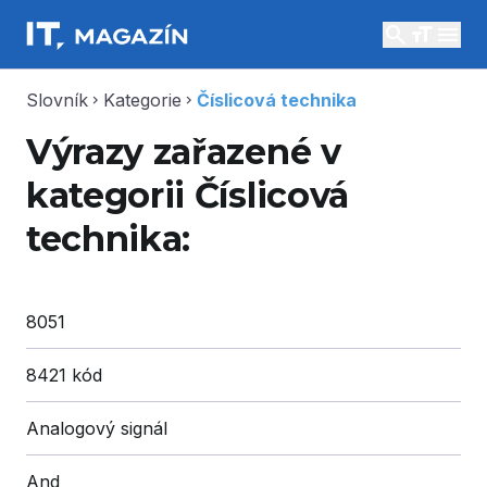
search
menu
Slovník
Kategorie
Číslicová technika
chevron_right
chevron_right
Výrazy zařazené v
kategorii Číslicová
technika:
8051
8421 kód
Analogový signál
And