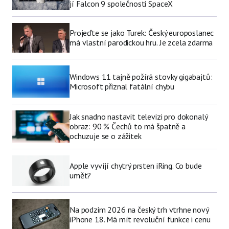
jí Falcon 9 společnosti SpaceX
Projeďte se jako Turek: Český europoslanec
má vlastní parodickou hru. Je zcela zdarma
Windows 11 tajně požírá stovky gigabajtů:
Microsoft přiznal fatální chybu
Jak snadno nastavit televizi pro dokonalý
obraz: 90 % Čechů to má špatně a
ochuzuje se o zážitek
Apple vyvíjí chytrý prsten iRing. Co bude
umět?
Na podzim 2026 na český trh vtrhne nový
iPhone 18. Má mít revoluční funkce i cenu