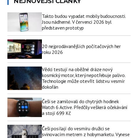
NEJNOVĚJŠÍ ČLÁNKY
Takto budou vypadat mobily budoucnosti.
Jsou nádherné. V červenci 2026 byl
představen prototyp
20 nejprodávanějších počítačových her
roku 2026
Vědci testují na oběžné dráze nový
kosmický motor, který nepotřebuje palivo.
Technologie může otevřít lidstvu vesmír
dokořán
Češi se zamilovali do chytrých hodinek
Watch 6 Active. Předčily veškerá očekávání
a stojí 699 Kč
Češi posílají do vesmíru družici se
svinovacím metrem z hobymarketu. Vynese