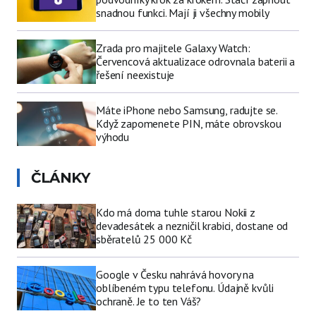
snadnou funkci. Mají ji všechny mobily
Zrada pro majitele Galaxy Watch:
Červencová aktualizace odrovnala baterii a
řešení neexistuje
Máte iPhone nebo Samsung, radujte se.
Když zapomenete PIN, máte obrovskou
výhodu
ČLÁNKY
Kdo má doma tuhle starou Nokii z
devadesátek a nezničil krabici, dostane od
sběratelů 25 000 Kč
Google v Česku nahrává hovory na
oblíbeném typu telefonu. Údajně kvůli
ochraně. Je to ten Váš?