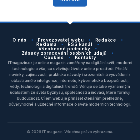
O nás
Provozovatel webu
Redakce
Reklama
RSS kanál
Všeobecné podmínky
Zásady zpracování osobních údajů
Cookies
Kontakty
ITmagazin.cz je online magazín zaměřený na digitální svět, moderní
technologie a vše, co ovlivňuje život v online prostředí. Přináší
novinky, zajímavosti, praktické návody i srozumitelná vysvětlení z
oblasti umělé inteligence, internetu, kybernetické bezpečnosti,
vědy, technologií a digitálních trendů. Věnuje se také významným
událostem ze světa byznysu, společnosti a inovací, které formují
budoucnost. Cílem webu je přinášet čtenářům přehledné,
důvěryhodné a užitečné informace o světě moderních technologií.
© 2026 IT magazín. Všechna práva vyhrazena.