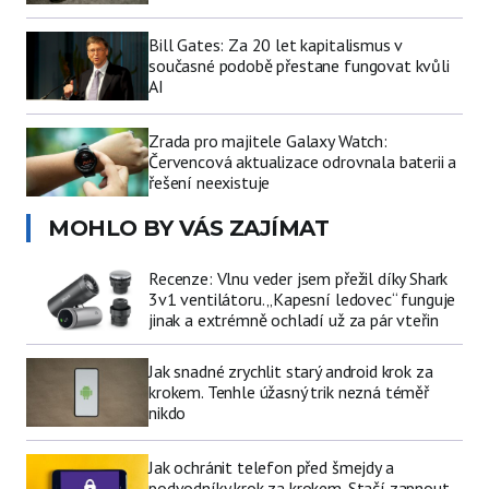
Bill Gates: Za 20 let kapitalismus v
současné podobě přestane fungovat kvůli
AI
Zrada pro majitele Galaxy Watch:
Červencová aktualizace odrovnala baterii a
řešení neexistuje
MOHLO BY VÁS ZAJÍMAT
Recenze: Vlnu veder jsem přežil díky Shark
3v1 ventilátoru. „Kapesní ledovec“ funguje
jinak a extrémně ochladí už za pár vteřin
Jak snadné zrychlit starý android krok za
krokem. Tenhle úžasný trik nezná téměř
nikdo
Jak ochránit telefon před šmejdy a
podvodníky krok za krokem. Stačí zapnout